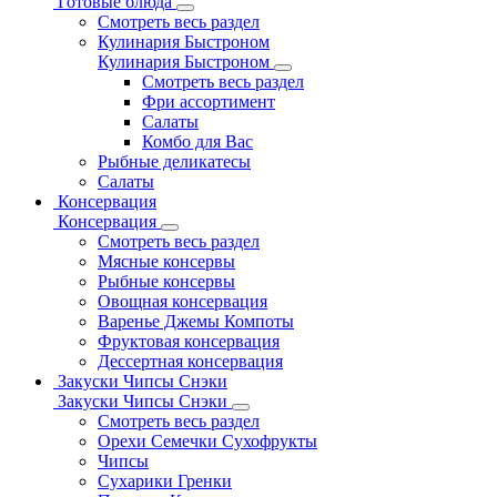
Готовые блюда
Смотреть весь раздел
Кулинария Быстроном
Кулинария Быстроном
Смотреть весь раздел
Фри ассортимент
Салаты
Комбо для Вас
Рыбные деликатесы
Салаты
Консервация
Консервация
Смотреть весь раздел
Мясные консервы
Рыбные консервы
Овощная консервация
Варенье Джемы Компоты
Фруктовая консервация
Дессертная консервация
Закуски Чипсы Снэки
Закуски Чипсы Снэки
Смотреть весь раздел
Орехи Семечки Сухофрукты
Чипсы
Сухарики Гренки