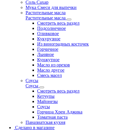
Соль Сахар
Мука Смеси для выпечки
Растительные масла
Растительные масла
Смотреть весь раздел
Подсолнечное
Оливковое
Кукурузное
Из виноградных косточек
Горчичное
Льняное
Кунжутное
Масло из орехов
Масло другое
Смесь масел
Соусы
Соусы
Смотреть весь раздел
Кетчупы
Майонезы
Соусы
Горчица Хрен Аджика
Томатная паста
Паназиатская кухня
Сделано в магазине