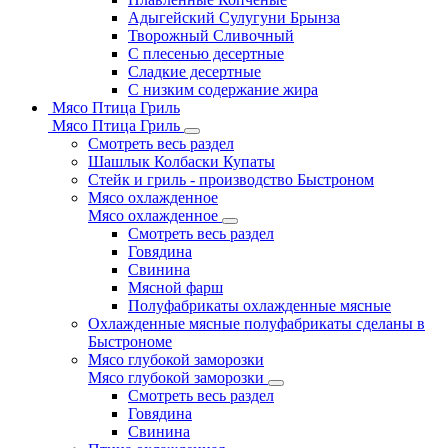
Адыгейский Сулугуни Брынза
Творожный Сливочный
С плесенью десертные
Сладкие десертные
С низким содержание жира
Мясо Птица Гриль
Мясо Птица Гриль
Смотреть весь раздел
Шашлык Колбаски Купаты
Стейк и гриль - производство Быстроном
Мясо охлажденное
Мясо охлажденное
Смотреть весь раздел
Говядина
Свинина
Мясной фарш
Полуфабрикаты охлажденные мясные
Охлажденные мясные полуфабрикаты сделаны в
Быстрономе
Мясо глубокой заморозки
Мясо глубокой заморозки
Смотреть весь раздел
Говядина
Свинина