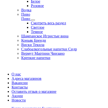
Белое
Розовое
Водка
Пиво
Пиво
Смотреть весь раздел
Cветлое
Темное
Шампанское Игристые вина
Коньяк Бренди
Виски Текила
Слабоалкогольные напитки Сидр
Вермут Мартини Чинзано
Крепкие напитки
Регистрация карты
О нас
Адреса магазинов
Вакансии
Контакты
Оставить отзыв о магазине
Акции
Новости