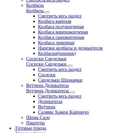
Колбасы
Колбасы
Смотреть весь раздел
Колбаса вареная
Колбаса полукопченая
Колбаса варенокопченая
Колбаса сырокопченая
Колбаса ливерная
Нарезки колбасы и деликатесов
Колбаски(пикник)
Сосиски Сардельки
Сосиски Сардельки
Смотреть весь раздел
Сосиски
Сардельки Шпикачки
Ветчина Деликатесы
Ветчина Деликатесы
Смотреть весь раздел
Деликатесы
Ветчина
Салями Хамон Карпаччо
Шпик Сало
Паштеты
Готовые блюда