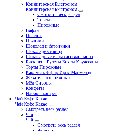
Кондитерская Быстроном
Кондитерская Быстроном
Смотреть весь раздел
Торты
Пирожные
Вафли
Печенье
Пряники
Шоколад и батончики
Шоколадные яйца
Шоколадные и арахисовые пасты
Бисквиты Рулеты Кексы Круассаны
Торты Пирожные
Карамель Зефир Ирис Мармелад
Жевательные резинки
Мёд Сиропы
Конфеты
Наборы конфет
Чай Кофе Какао
Чай Кофе Какао
Смотреть весь раздел
Чай
Чай
Смотреть весь раздел
Черный