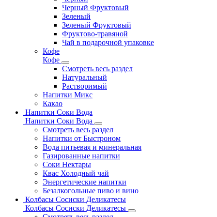
Черный Фруктовый
Зеленый
Зеленый Фруктовый
Фруктово-травяной
Чай в подарочной упаковке
Кофе
Кофе
Смотреть весь раздел
Натуральный
Растворимый
Напитки Микс
Какао
Напитки Соки Вода
Напитки Соки Вода
Смотреть весь раздел
Напитки от Быстроном
Вода питьевая и минеральная
Газированные напитки
Соки Нектары
Квас Холодный чай
Энергетические напитки
Безалкогольные пиво и вино
Колбасы Сосиски Деликатесы
Колбасы Сосиски Деликатесы
Смотреть весь раздел