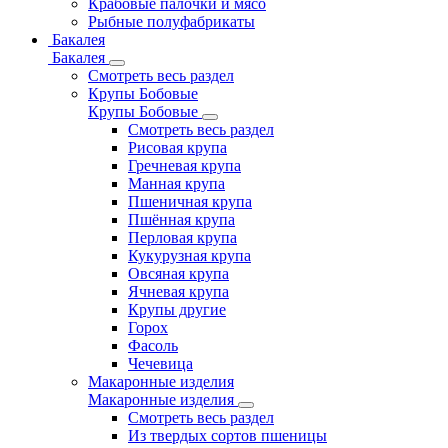
Крабовые палочки и мясо
Рыбные полуфабрикаты
Бакалея
Бакалея
Смотреть весь раздел
Крупы Бобовые
Крупы Бобовые
Смотреть весь раздел
Рисовая крупа
Гречневая крупа
Манная крупа
Пшеничная крупа
Пшённая крупа
Перловая крупа
Кукурузная крупа
Овсяная крупа
Ячневая крупа
Крупы другие
Горох
Фасоль
Чечевица
Макаронные изделия
Макаронные изделия
Смотреть весь раздел
Из твердых сортов пшеницы