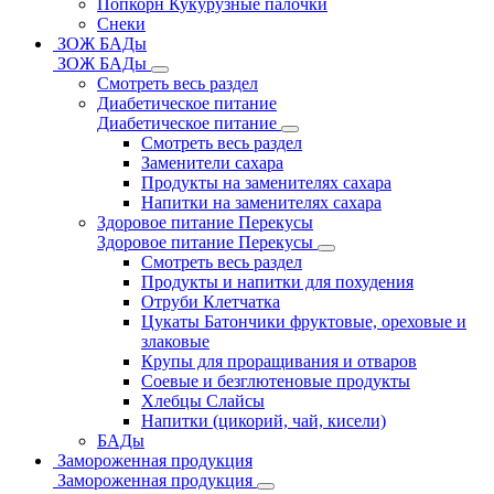
Попкорн Кукурузные палочки
Снеки
ЗОЖ БАДы
ЗОЖ БАДы
Смотреть весь раздел
Диабетическое питание
Диабетическое питание
Смотреть весь раздел
Заменители сахара
Продукты на заменителях сахара
Напитки на заменителях сахара
Здоровое питание Перекусы
Здоровое питание Перекусы
Смотреть весь раздел
Продукты и напитки для похудения
Отруби Клетчатка
Цукаты Батончики фруктовые, ореховые и
злаковые
Крупы для проращивания и отваров
Соевые и безглютеновые продукты
Хлебцы Слайсы
Напитки (цикорий, чай, кисели)
БАДы
Замороженная продукция
Замороженная продукция