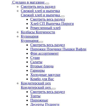
Сделано в магазине
Смотреть весь раздел
Свежий хлеб и выпечка
Свежий хлеб и выпечка
Смотреть весь раздел
Хлеб СП Выпечка Пироги
Ремесленный хлеб
Колбасы Копчености
Кулинария
Кулинария
Смотреть весь раздел
Пирожки Пончики Пышки Вафли
Фри ассортимент
Суши
Салаты
Вторые блюда
Гарниры
Холодные закуски
Комбо для Вас
Кондитерский цех
Кондитерский цех
Смотреть весь раздел
Торты
Пирожные
Десерты Пудинги