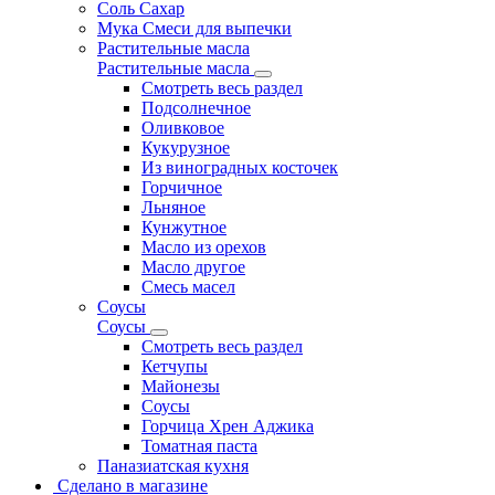
Соль Сахар
Мука Смеси для выпечки
Растительные масла
Растительные масла
Смотреть весь раздел
Подсолнечное
Оливковое
Кукурузное
Из виноградных косточек
Горчичное
Льняное
Кунжутное
Масло из орехов
Масло другое
Смесь масел
Соусы
Соусы
Смотреть весь раздел
Кетчупы
Майонезы
Соусы
Горчица Хрен Аджика
Томатная паста
Паназиатская кухня
Сделано в магазине