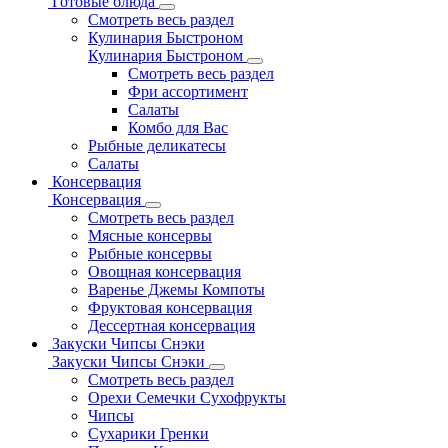
Готовые блюда
Смотреть весь раздел
Кулинария Быстроном
Кулинария Быстроном
Смотреть весь раздел
Фри ассортимент
Салаты
Комбо для Вас
Рыбные деликатесы
Салаты
Консервация
Консервация
Смотреть весь раздел
Мясные консервы
Рыбные консервы
Овощная консервация
Варенье Джемы Компоты
Фруктовая консервация
Дессертная консервация
Закуски Чипсы Снэки
Закуски Чипсы Снэки
Смотреть весь раздел
Орехи Семечки Сухофрукты
Чипсы
Сухарики Гренки