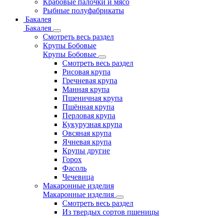
Крабовые палочки и мясо
Рыбные полуфабрикаты
Бакалея
Бакалея
Смотреть весь раздел
Крупы Бобовые
Крупы Бобовые
Смотреть весь раздел
Рисовая крупа
Гречневая крупа
Манная крупа
Пшеничная крупа
Пшённая крупа
Перловая крупа
Кукурузная крупа
Овсяная крупа
Ячневая крупа
Крупы другие
Горох
Фасоль
Чечевица
Макаронные изделия
Макаронные изделия
Смотреть весь раздел
Из твердых сортов пшеницы