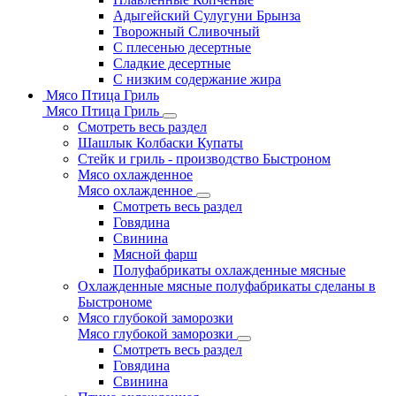
Адыгейский Сулугуни Брынза
Творожный Сливочный
С плесенью десертные
Сладкие десертные
С низким содержание жира
Мясо Птица Гриль
Мясо Птица Гриль
Смотреть весь раздел
Шашлык Колбаски Купаты
Стейк и гриль - производство Быстроном
Мясо охлажденное
Мясо охлажденное
Смотреть весь раздел
Говядина
Свинина
Мясной фарш
Полуфабрикаты охлажденные мясные
Охлажденные мясные полуфабрикаты сделаны в
Быстрономе
Мясо глубокой заморозки
Мясо глубокой заморозки
Смотреть весь раздел
Говядина
Свинина