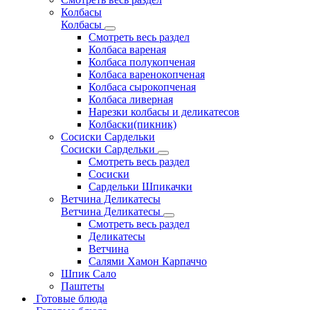
Колбасы
Колбасы
Смотреть весь раздел
Колбаса вареная
Колбаса полукопченая
Колбаса варенокопченая
Колбаса сырокопченая
Колбаса ливерная
Нарезки колбасы и деликатесов
Колбаски(пикник)
Сосиски Сардельки
Сосиски Сардельки
Смотреть весь раздел
Сосиски
Сардельки Шпикачки
Ветчина Деликатесы
Ветчина Деликатесы
Смотреть весь раздел
Деликатесы
Ветчина
Салями Хамон Карпаччо
Шпик Сало
Паштеты
Готовые блюда