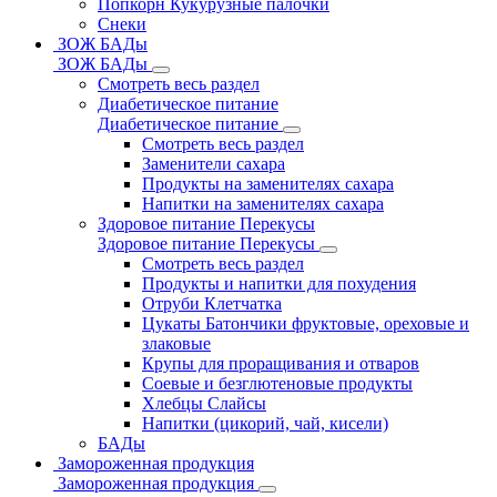
Попкорн Кукурузные палочки
Снеки
ЗОЖ БАДы
ЗОЖ БАДы
Смотреть весь раздел
Диабетическое питание
Диабетическое питание
Смотреть весь раздел
Заменители сахара
Продукты на заменителях сахара
Напитки на заменителях сахара
Здоровое питание Перекусы
Здоровое питание Перекусы
Смотреть весь раздел
Продукты и напитки для похудения
Отруби Клетчатка
Цукаты Батончики фруктовые, ореховые и
злаковые
Крупы для проращивания и отваров
Соевые и безглютеновые продукты
Хлебцы Слайсы
Напитки (цикорий, чай, кисели)
БАДы
Замороженная продукция
Замороженная продукция