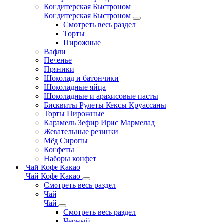
Кондитерская Быстроном
Кондитерская Быстроном
Смотреть весь раздел
Торты
Пирожные
Вафли
Печенье
Пряники
Шоколад и батончики
Шоколадные яйца
Шоколадные и арахисовые пасты
Бисквиты Рулеты Кексы Круассаны
Торты Пирожные
Карамель Зефир Ирис Мармелад
Жевательные резинки
Мёд Сиропы
Конфеты
Наборы конфет
Чай Кофе Какао
Чай Кофе Какао
Смотреть весь раздел
Чай
Чай
Смотреть весь раздел
Черный