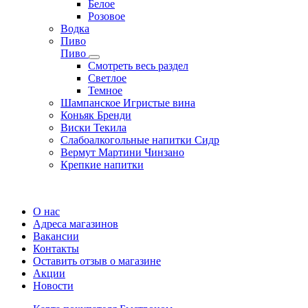
Белое
Розовое
Водка
Пиво
Пиво
Смотреть весь раздел
Cветлое
Темное
Шампанское Игристые вина
Коньяк Бренди
Виски Текила
Слабоалкогольные напитки Сидр
Вермут Мартини Чинзано
Крепкие напитки
Регистрация карты
О нас
Адреса магазинов
Вакансии
Контакты
Оставить отзыв о магазине
Акции
Новости