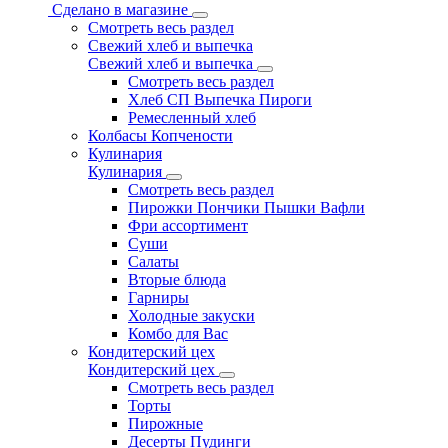
Сделано в магазине
Смотреть весь раздел
Свежий хлеб и выпечка
Свежий хлеб и выпечка
Смотреть весь раздел
Хлеб СП Выпечка Пироги
Ремесленный хлеб
Колбасы Копчености
Кулинария
Кулинария
Смотреть весь раздел
Пирожки Пончики Пышки Вафли
Фри ассортимент
Суши
Салаты
Вторые блюда
Гарниры
Холодные закуски
Комбо для Вас
Кондитерский цех
Кондитерский цех
Смотреть весь раздел
Торты
Пирожные
Десерты Пудинги