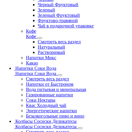
Черный Фруктовый
Зеленый
Зеленый Фруктовый
Фруктово-травяной
Чай в подарочной упаковке
Кофе
Кофе
Смотреть весь раздел
Натуральный
Растворимый
Напитки Микс
Какао
Напитки Соки Вода
Напитки Соки Вода
Смотреть весь раздел
Напитки от Быстроном
Вода питьевая и минеральная
Газированные напитки
Соки Нектары
Квас Холодный чай
Энергетические напитки
Безалкогольные пиво и вино
Колбасы Сосиски Деликатесы
Колбасы Сосиски Деликатесы
Смотреть весь раздел