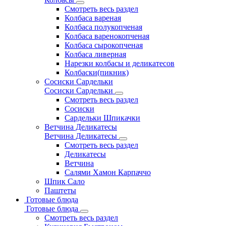
Смотреть весь раздел
Колбаса вареная
Колбаса полукопченая
Колбаса варенокопченая
Колбаса сырокопченая
Колбаса ливерная
Нарезки колбасы и деликатесов
Колбаски(пикник)
Сосиски Сардельки
Сосиски Сардельки
Смотреть весь раздел
Сосиски
Сардельки Шпикачки
Ветчина Деликатесы
Ветчина Деликатесы
Смотреть весь раздел
Деликатесы
Ветчина
Салями Хамон Карпаччо
Шпик Сало
Паштеты
Готовые блюда
Готовые блюда
Смотреть весь раздел