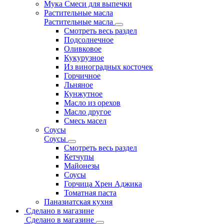
Мука Смеси для выпечки
Растительные масла
Растительные масла
Смотреть весь раздел
Подсолнечное
Оливковое
Кукурузное
Из виноградных косточек
Горчичное
Льняное
Кунжутное
Масло из орехов
Масло другое
Смесь масел
Соусы
Соусы
Смотреть весь раздел
Кетчупы
Майонезы
Соусы
Горчица Хрен Аджика
Томатная паста
Паназиатская кухня
Сделано в магазине
Сделано в магазине