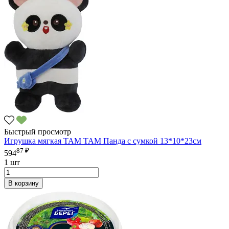
Быстрый просмотр
Игрушка мягкая ТАМ ТАМ Панда с сумкой 13*10*23см
87 ₽
594
1 шт
В корзину