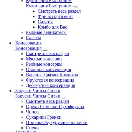
Кулинария Быстроном
Кулинария Быстроном
Смотреть весь раздел
Фри ассортимент
Салаты
Комбо для Вас
Рыбные деликатесы
Салаты
Консервация
Консервация
Смотреть весь раздел
Мясные консервы
Рыбные консервы
Овощная консервация
Варенье Джемы Компоты
Фруктовая консервация
Дессертная консервация
Закуски Чипсы Снэки
Закуски Чипсы Снэки
Смотреть весь раздел
Орехи Семечки Сухофрукты
Чипсы
Сухарики Гренки
Попкорн Кукурузные палочки
Снеки