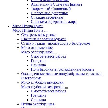
Адыгейский Сулугуни Брынза
Творожный Сливочный
С плесенью десертные
Сладкие десертные
С низким содержание жира
Мясо Птица Гриль
Мясо Птица Гриль
Смотреть весь раздел
Шашлык Колбаски Купаты
Стейк и гриль - производство Быстроном
Мясо охлажденное
Мясо охлажденное
Смотреть весь раздел
Говядина
Свинина
Полуфабрикаты охлажденные мясные
Охлажденные мясные полуфабрикаты сделаны в
Быстрономе
Мясо глубокой заморозки
Мясо глубокой заморозки
Смотреть весь раздел
Говядина
Свинина
Птица охлажденная