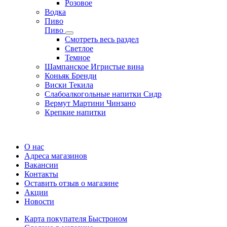
Розовое
Водка
Пиво
Пиво
Смотреть весь раздел
Cветлое
Темное
Шампанское Игристые вина
Коньяк Бренди
Виски Текила
Слабоалкогольные напитки Сидр
Вермут Мартини Чинзано
Крепкие напитки
Регистрация карты
О нас
Адреса магазинов
Вакансии
Контакты
Оставить отзыв о магазине
Акции
Новости
Карта покупателя Быстроном