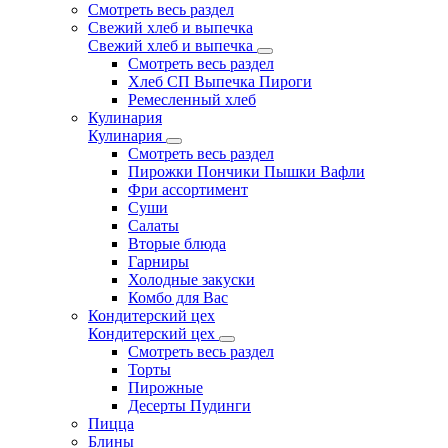
Смотреть весь раздел
Свежий хлеб и выпечка
Свежий хлеб и выпечка
Смотреть весь раздел
Хлеб СП Выпечка Пироги
Ремесленный хлеб
Кулинария
Кулинария
Смотреть весь раздел
Пирожки Пончики Пышки Вафли
Фри ассортимент
Суши
Салаты
Вторые блюда
Гарниры
Холодные закуски
Комбо для Вас
Кондитерский цех
Кондитерский цех
Смотреть весь раздел
Торты
Пирожные
Десерты Пудинги
Пицца
Блины