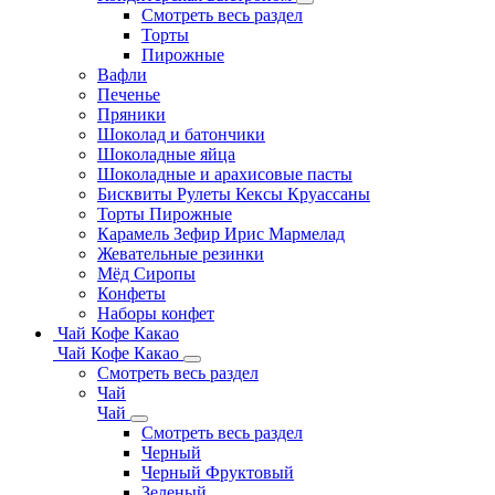
Смотреть весь раздел
Торты
Пирожные
Вафли
Печенье
Пряники
Шоколад и батончики
Шоколадные яйца
Шоколадные и арахисовые пасты
Бисквиты Рулеты Кексы Круассаны
Торты Пирожные
Карамель Зефир Ирис Мармелад
Жевательные резинки
Мёд Сиропы
Конфеты
Наборы конфет
Чай Кофе Какао
Чай Кофе Какао
Смотреть весь раздел
Чай
Чай
Смотреть весь раздел
Черный
Черный Фруктовый
Зеленый