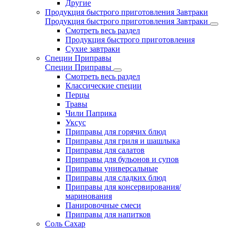
Другие
Продукция быстрого приготовления Завтраки
Продукция быстрого приготовления Завтраки
Смотреть весь раздел
Продукция быстрого приготовления
Сухие завтраки
Специи Приправы
Специи Приправы
Смотреть весь раздел
Классические специи
Перцы
Травы
Чили Паприка
Уксус
Приправы для горячих блюд
Приправы для гриля и шашлыка
Приправы для салатов
Приправы для бульонов и супов
Приправы универсальные
Приправы для сладких блюд
Приправы для консервирования/
маринования
Панировочные смеси
Приправы для напитков
Соль Сахар