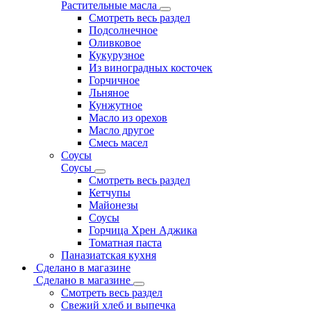
Растительные масла
Смотреть весь раздел
Подсолнечное
Оливковое
Кукурузное
Из виноградных косточек
Горчичное
Льняное
Кунжутное
Масло из орехов
Масло другое
Смесь масел
Соусы
Соусы
Смотреть весь раздел
Кетчупы
Майонезы
Соусы
Горчица Хрен Аджика
Томатная паста
Паназиатская кухня
Сделано в магазине
Сделано в магазине
Смотреть весь раздел
Свежий хлеб и выпечка