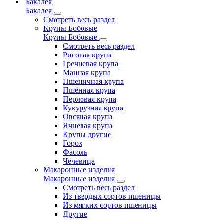
Бакалея
Бакалея
Смотреть весь раздел
Крупы Бобовые
Крупы Бобовые
Смотреть весь раздел
Рисовая крупа
Гречневая крупа
Манная крупа
Пшеничная крупа
Пшённая крупа
Перловая крупа
Кукурузная крупа
Овсяная крупа
Ячневая крупа
Крупы другие
Горох
Фасоль
Чечевица
Макаронные изделия
Макаронные изделия
Смотреть весь раздел
Из твердых сортов пшеницы
Из мягких сортов пшеницы
Другие