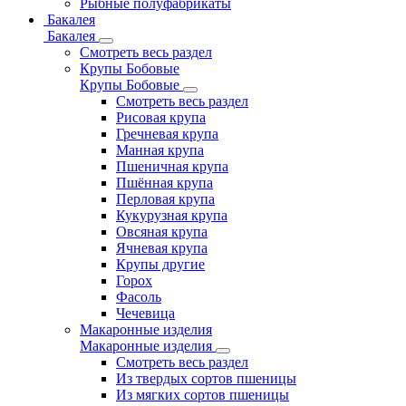
Рыбные полуфабрикаты
Бакалея
Бакалея
Смотреть весь раздел
Крупы Бобовые
Крупы Бобовые
Смотреть весь раздел
Рисовая крупа
Гречневая крупа
Манная крупа
Пшеничная крупа
Пшённая крупа
Перловая крупа
Кукурузная крупа
Овсяная крупа
Ячневая крупа
Крупы другие
Горох
Фасоль
Чечевица
Макаронные изделия
Макаронные изделия
Смотреть весь раздел
Из твердых сортов пшеницы
Из мягких сортов пшеницы