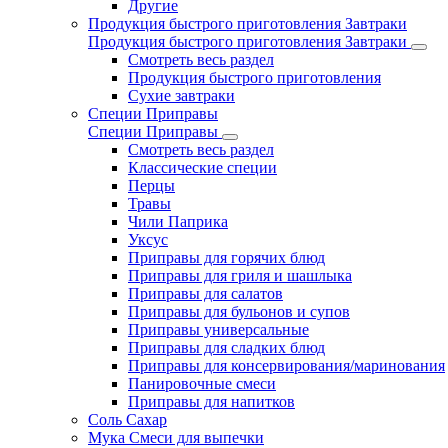
Другие
Продукция быстрого приготовления Завтраки
Продукция быстрого приготовления Завтраки
Смотреть весь раздел
Продукция быстрого приготовления
Сухие завтраки
Специи Приправы
Специи Приправы
Смотреть весь раздел
Классические специи
Перцы
Травы
Чили Паприка
Уксус
Приправы для горячих блюд
Приправы для гриля и шашлыка
Приправы для салатов
Приправы для бульонов и супов
Приправы универсальные
Приправы для сладких блюд
Приправы для консервирования/маринования
Панировочные смеси
Приправы для напитков
Соль Сахар
Мука Смеси для выпечки