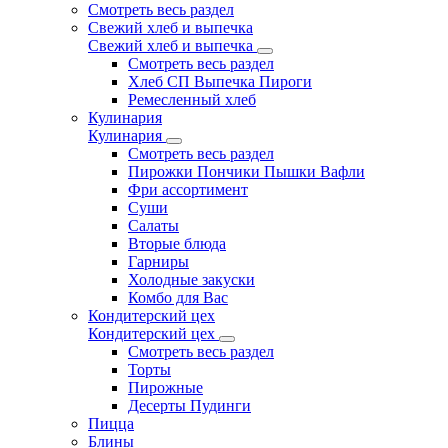
Смотреть весь раздел
Свежий хлеб и выпечка
Свежий хлеб и выпечка
Смотреть весь раздел
Хлеб СП Выпечка Пироги
Ремесленный хлеб
Кулинария
Кулинария
Смотреть весь раздел
Пирожки Пончики Пышки Вафли
Фри ассортимент
Суши
Салаты
Вторые блюда
Гарниры
Холодные закуски
Комбо для Вас
Кондитерский цех
Кондитерский цех
Смотреть весь раздел
Торты
Пирожные
Десерты Пудинги
Пицца
Блины