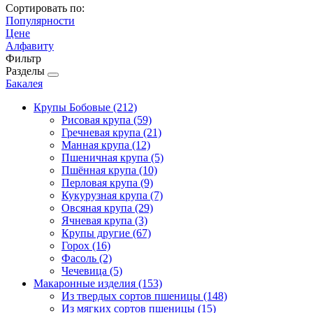
Сортировать по:
Популярности
Цене
Алфавиту
Фильтр
Разделы
Бакалея
Крупы Бобовые
(212)
Рисовая крупа
(59)
Гречневая крупа
(21)
Манная крупа
(12)
Пшеничная крупа
(5)
Пшённая крупа
(10)
Перловая крупа
(9)
Кукурузная крупа
(7)
Овсяная крупа
(29)
Ячневая крупа
(3)
Крупы другие
(67)
Горох
(16)
Фасоль
(2)
Чечевица
(5)
Макаронные изделия
(153)
Из твердых сортов пшеницы
(148)
Из мягких сортов пшеницы
(15)