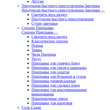
Другие
Продукция быстрого приготовления Завтраки
Продукция быстрого приготовления Завтраки
Смотреть весь раздел
Продукция быстрого приготовления
Сухие завтраки
Специи Приправы
Специи Приправы
Смотреть весь раздел
Классические специи
Перцы
Травы
Чили Паприка
Уксус
Приправы для горячих блюд
Приправы для гриля и шашлыка
Приправы для салатов
Приправы для бульонов и супов
Приправы универсальные
Приправы для сладких блюд
Приправы для консервирования/
маринования
Панировочные смеси
Приправы для напитков
Соль Сахар