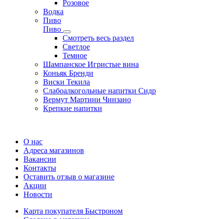
Розовое
Водка
Пиво
Пиво
Смотреть весь раздел
Cветлое
Темное
Шампанское Игристые вина
Коньяк Бренди
Виски Текила
Слабоалкогольные напитки Сидр
Вермут Мартини Чинзано
Крепкие напитки
Регистрация карты
О нас
Адреса магазинов
Вакансии
Контакты
Оставить отзыв о магазине
Акции
Новости
Карта покупателя Быстроном