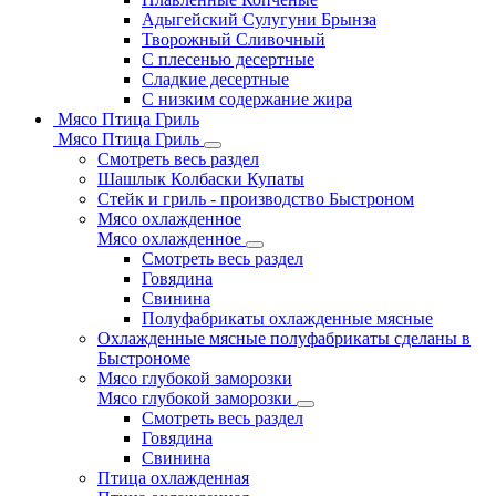
Адыгейский Сулугуни Брынза
Творожный Сливочный
С плесенью десертные
Сладкие десертные
С низким содержание жира
Мясо Птица Гриль
Мясо Птица Гриль
Смотреть весь раздел
Шашлык Колбаски Купаты
Стейк и гриль - производство Быстроном
Мясо охлажденное
Мясо охлажденное
Смотреть весь раздел
Говядина
Свинина
Полуфабрикаты охлажденные мясные
Охлажденные мясные полуфабрикаты сделаны в
Быстрономе
Мясо глубокой заморозки
Мясо глубокой заморозки
Смотреть весь раздел
Говядина
Свинина
Птица охлажденная