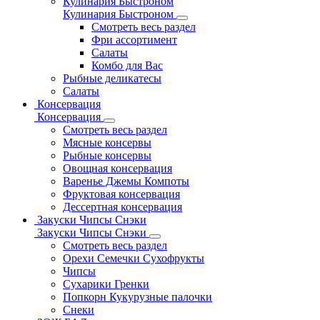
Кулинария Быстроном
Кулинария Быстроном
Смотреть весь раздел
Фри ассортимент
Салаты
Комбо для Вас
Рыбные деликатесы
Салаты
Консервация
Консервация
Смотреть весь раздел
Мясные консервы
Рыбные консервы
Овощная консервация
Варенье Джемы Компоты
Фруктовая консервация
Дессертная консервация
Закуски Чипсы Снэки
Закуски Чипсы Снэки
Смотреть весь раздел
Орехи Семечки Сухофрукты
Чипсы
Сухарики Гренки
Попкорн Кукурузные палочки
Снеки