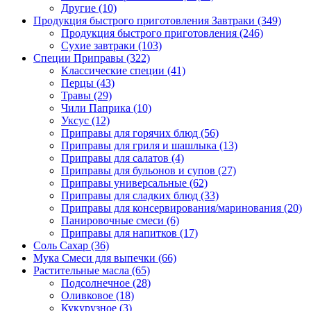
Другие
(10)
Продукция быстрого приготовления Завтраки
(349)
Продукция быстрого приготовления
(246)
Сухие завтраки
(103)
Специи Приправы
(322)
Классические специи
(41)
Перцы
(43)
Травы
(29)
Чили Паприка
(10)
Уксус
(12)
Приправы для горячих блюд
(56)
Приправы для гриля и шашлыка
(13)
Приправы для салатов
(4)
Приправы для бульонов и супов
(27)
Приправы универсальные
(62)
Приправы для сладких блюд
(33)
Приправы для консервирования/маринования
(20)
Панировочные смеси
(6)
Приправы для напитков
(17)
Соль Сахар
(36)
Мука Смеси для выпечки
(66)
Растительные масла
(65)
Подсолнечное
(28)
Оливковое
(18)
Кукурузное
(3)