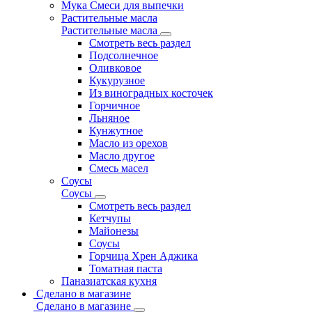
Мука Смеси для выпечки
Растительные масла
Растительные масла
Смотреть весь раздел
Подсолнечное
Оливковое
Кукурузное
Из виноградных косточек
Горчичное
Льняное
Кунжутное
Масло из орехов
Масло другое
Смесь масел
Соусы
Соусы
Смотреть весь раздел
Кетчупы
Майонезы
Соусы
Горчица Хрен Аджика
Томатная паста
Паназиатская кухня
Сделано в магазине
Сделано в магазине