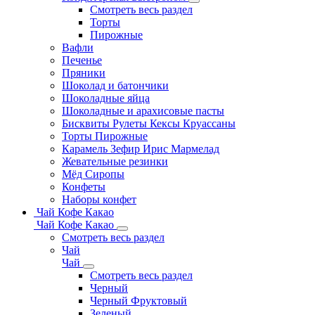
Смотреть весь раздел
Торты
Пирожные
Вафли
Печенье
Пряники
Шоколад и батончики
Шоколадные яйца
Шоколадные и арахисовые пасты
Бисквиты Рулеты Кексы Круассаны
Торты Пирожные
Карамель Зефир Ирис Мармелад
Жевательные резинки
Мёд Сиропы
Конфеты
Наборы конфет
Чай Кофе Какао
Чай Кофе Какао
Смотреть весь раздел
Чай
Чай
Смотреть весь раздел
Черный
Черный Фруктовый
Зеленый