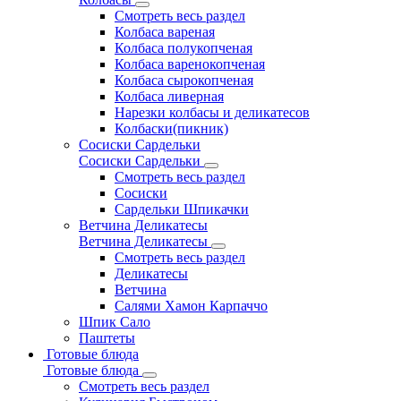
Смотреть весь раздел
Колбаса вареная
Колбаса полукопченая
Колбаса варенокопченая
Колбаса сырокопченая
Колбаса ливерная
Нарезки колбасы и деликатесов
Колбаски(пикник)
Сосиски Сардельки
Сосиски Сардельки
Смотреть весь раздел
Сосиски
Сардельки Шпикачки
Ветчина Деликатесы
Ветчина Деликатесы
Смотреть весь раздел
Деликатесы
Ветчина
Салями Хамон Карпаччо
Шпик Сало
Паштеты
Готовые блюда
Готовые блюда
Смотреть весь раздел