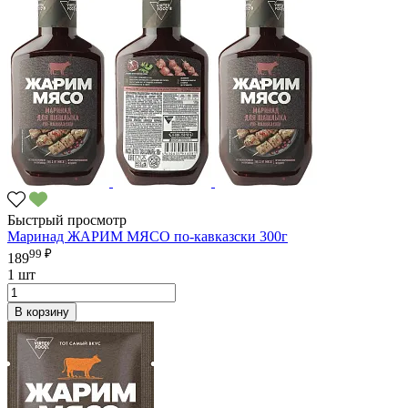
Быстрый просмотр
Маринад ЖАРИМ МЯСО по-кавказски 300г
99 ₽
189
1 шт
В корзину