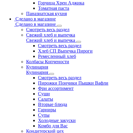
Горчица Хрен Аджика
Томатная паста
Паназиатская кухня
Сделано в магазине
Сделано в магазине
Смотреть весь раздел
Свежий хлеб и выпечка
Свежий хлеб и выпечка
Смотреть весь раздел
Хлеб СП Выпечка Пироги
Ремесленный хлеб
Колбасы Копчености
Кулинария
Кулинария
Смотреть весь раздел
Пирожки Пончики Пышки Вафли
Фри ассортимент
Суши
Салаты
Вторые блюда
Гарниры
Супы
Холодные закуски
Комбо для Вас
Кондитерский цех