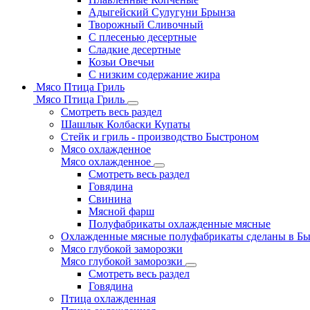
Адыгейский Сулугуни Брынза
Творожный Сливочный
С плесенью десертные
Сладкие десертные
Козьи Овечьи
С низким содержание жира
Мясо Птица Гриль
Мясо Птица Гриль
Смотреть весь раздел
Шашлык Колбаски Купаты
Стейк и гриль - производство Быстроном
Мясо охлажденное
Мясо охлажденное
Смотреть весь раздел
Говядина
Свинина
Мясной фарш
Полуфабрикаты охлажденные мясные
Охлажденные мясные полуфабрикаты сделаны в Б
Мясо глубокой заморозки
Мясо глубокой заморозки
Смотреть весь раздел
Говядина
Птица охлажденная