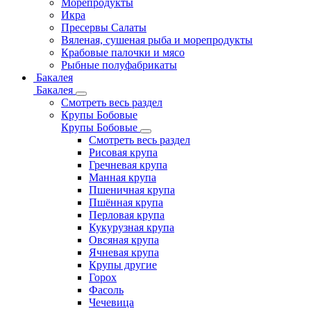
Морепродукты
Икра
Пресервы Салаты
Вяленая, сушеная рыба и морепродукты
Крабовые палочки и мясо
Рыбные полуфабрикаты
Бакалея
Бакалея
Смотреть весь раздел
Крупы Бобовые
Крупы Бобовые
Смотреть весь раздел
Рисовая крупа
Гречневая крупа
Манная крупа
Пшеничная крупа
Пшённая крупа
Перловая крупа
Кукурузная крупа
Овсяная крупа
Ячневая крупа
Крупы другие
Горох
Фасоль
Чечевица