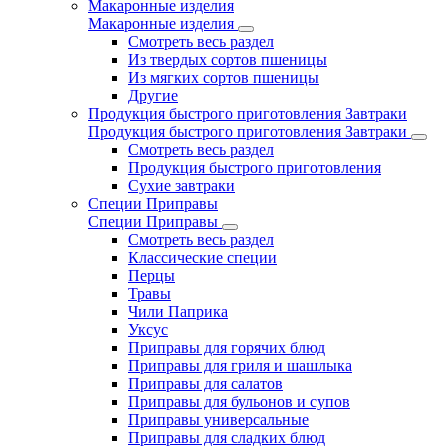
Макаронные изделия
Макаронные изделия
Смотреть весь раздел
Из твердых сортов пшеницы
Из мягких сортов пшеницы
Другие
Продукция быстрого приготовления Завтраки
Продукция быстрого приготовления Завтраки
Смотреть весь раздел
Продукция быстрого приготовления
Сухие завтраки
Специи Приправы
Специи Приправы
Смотреть весь раздел
Классические специи
Перцы
Травы
Чили Паприка
Уксус
Приправы для горячих блюд
Приправы для гриля и шашлыка
Приправы для салатов
Приправы для бульонов и супов
Приправы универсальные
Приправы для сладких блюд