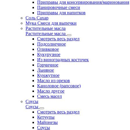
Приправы для консервирования/маринования
Панировочные смеси
Приправы для напитков
Соль Сахар
Мука Смеси для выпечки
Растительные масла
Растительные масла
Смотреть весь раздел
Подсолнечное
Оливковое
Кукурузное
Из виноградных косточек
Горчичное
Льняное
Кунжутное
Масло из орехов
Каноловое (рапсовое)
Масло другое
Смесь масел
Соусы
Соусы
Смотреть весь раздел
Кетчупы
Майонезы
Соусы