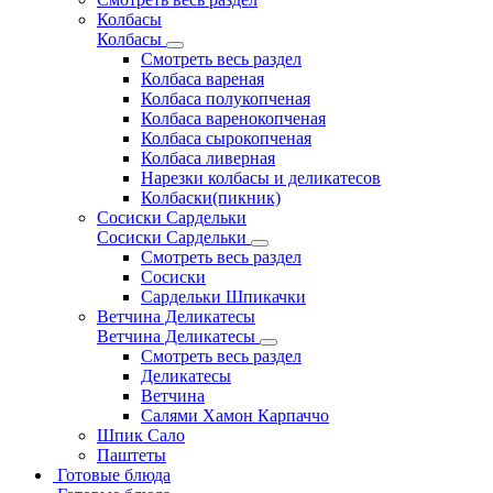
Колбасы
Колбасы
Смотреть весь раздел
Колбаса вареная
Колбаса полукопченая
Колбаса варенокопченая
Колбаса сырокопченая
Колбаса ливерная
Нарезки колбасы и деликатесов
Колбаски(пикник)
Сосиски Сардельки
Сосиски Сардельки
Смотреть весь раздел
Сосиски
Сардельки Шпикачки
Ветчина Деликатесы
Ветчина Деликатесы
Смотреть весь раздел
Деликатесы
Ветчина
Салями Хамон Карпаччо
Шпик Сало
Паштеты
Готовые блюда