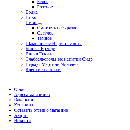
Белое
Розовое
Водка
Пиво
Пиво
Смотреть весь раздел
Cветлое
Темное
Шампанское Игристые вина
Коньяк Бренди
Виски Текила
Слабоалкогольные напитки Сидр
Вермут Мартини Чинзано
Крепкие напитки
Регистрация карты
О нас
Адреса магазинов
Вакансии
Контакты
Оставить отзыв о магазине
Акции
Новости