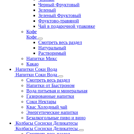
Черный Фруктовый
Зеленый
Зеленый Фруктовый
Фруктово-травяной
Чай в подарочной упаковке
Кофе
Кофе
Смотреть весь раздел
Натуральный
Растворимый
Напитки Микс
Какао
Напитки Соки Вода
Напитки Соки Вода
Смотреть весь раздел
Напитки от Быстроном
Вода питьевая и минеральная
Газированные напитки
Соки Нектары
Квас Холодный чай
Энергетические напитки
Безалкогольные пиво и вино
Колбасы Сосиски Деликатесы
Колбасы Сосиски Деликатесы
Смотреть весь раздел