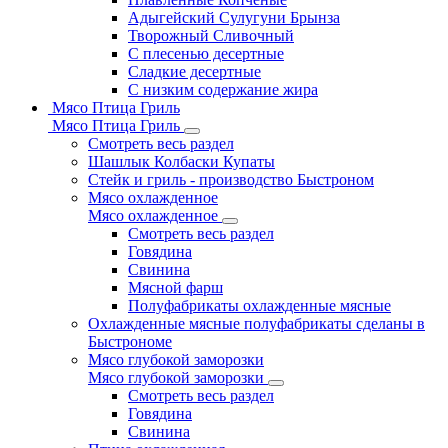
Адыгейский Сулугуни Брынза
Творожный Сливочный
С плесенью десертные
Сладкие десертные
С низким содержание жира
Мясо Птица Гриль
Мясо Птица Гриль
Смотреть весь раздел
Шашлык Колбаски Купаты
Стейк и гриль - производство Быстроном
Мясо охлажденное
Мясо охлажденное
Смотреть весь раздел
Говядина
Свинина
Мясной фарш
Полуфабрикаты охлажденные мясные
Охлажденные мясные полуфабрикаты сделаны в
Быстрономе
Мясо глубокой заморозки
Мясо глубокой заморозки
Смотреть весь раздел
Говядина
Свинина