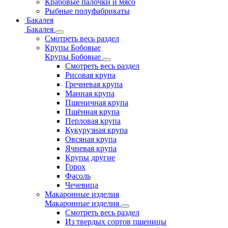
Крабовые палочки и мясо
Рыбные полуфабрикаты
Бакалея
Бакалея
Смотреть весь раздел
Крупы Бобовые
Крупы Бобовые
Смотреть весь раздел
Рисовая крупа
Гречневая крупа
Манная крупа
Пшеничная крупа
Пшённая крупа
Перловая крупа
Кукурузная крупа
Овсяная крупа
Ячневая крупа
Крупы другие
Горох
Фасоль
Чечевица
Макаронные изделия
Макаронные изделия
Смотреть весь раздел
Из твердых сортов пшеницы