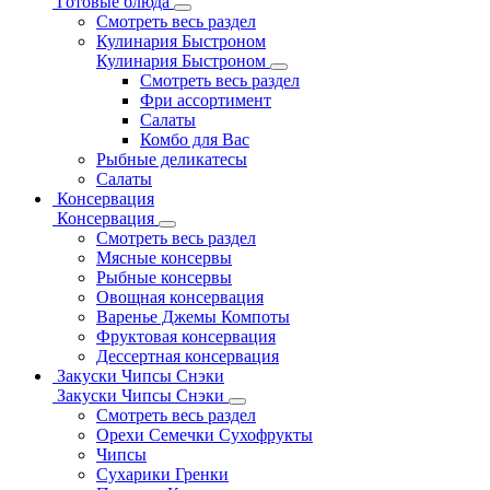
Готовые блюда
Смотреть весь раздел
Кулинария Быстроном
Кулинария Быстроном
Смотреть весь раздел
Фри ассортимент
Салаты
Комбо для Вас
Рыбные деликатесы
Салаты
Консервация
Консервация
Смотреть весь раздел
Мясные консервы
Рыбные консервы
Овощная консервация
Варенье Джемы Компоты
Фруктовая консервация
Дессертная консервация
Закуски Чипсы Снэки
Закуски Чипсы Снэки
Смотреть весь раздел
Орехи Семечки Сухофрукты
Чипсы
Сухарики Гренки