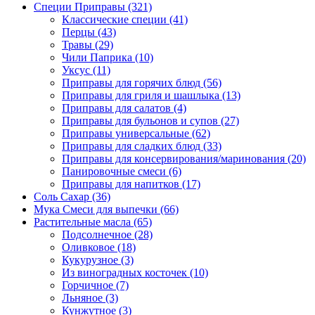
Специи Приправы
(321)
Классические специи
(41)
Перцы
(43)
Травы
(29)
Чили Паприка
(10)
Уксус
(11)
Приправы для горячих блюд
(56)
Приправы для гриля и шашлыка
(13)
Приправы для салатов
(4)
Приправы для бульонов и супов
(27)
Приправы универсальные
(62)
Приправы для сладких блюд
(33)
Приправы для консервирования/маринования
(20)
Панировочные смеси
(6)
Приправы для напитков
(17)
Соль Сахар
(36)
Мука Смеси для выпечки
(66)
Растительные масла
(65)
Подсолнечное
(28)
Оливковое
(18)
Кукурузное
(3)
Из виноградных косточек
(10)
Горчичное
(7)
Льняное
(3)
Кунжутное
(3)