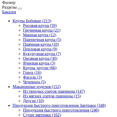
Фильтр
Разделы
Бакалея
Крупы Бобовые
(213)
Рисовая крупа
(59)
Гречневая крупа
(21)
Манная крупа
(12)
Пшеничная крупа
(5)
Пшённая крупа
(10)
Перловая крупа
(9)
Кукурузная крупа
(7)
Овсяная крупа
(30)
Ячневая крупа
(3)
Крупы другие
(66)
Горох
(16)
Фасоль
(3)
Чечевица
(5)
Макаронные изделия
(152)
Из твердых сортов пшеницы
(147)
Из мягких сортов пшеницы
(15)
Другие
(10)
Продукция быстрого приготовления Завтраки
(348)
Продукция быстрого приготовления
(246)
Сухие завтраки
(102)