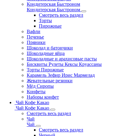
Кондитерская Быстроном
Кондитерская Быстроном
Смотреть весь раздел
Торты
Пирожные
Вафли
Печенье
Пряники
Шоколад и батончики
Шоколадные яйца
Шоколадные и арахисовые пасты
Бисквиты Рулеты Кексы Круассаны
Торты Пирожные
Карамель Зефир Ирис Мармелад
Жевательные резинки
Мёд Сиропы
Конфеты
Наборы конфет
Чай Кофе Какао
Чай Кофе Какао
Смотреть весь раздел
Чай
Чай
Смотреть весь раздел
Черный