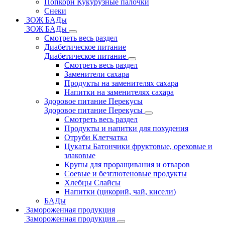
Попкорн Кукурузные палочки
Снеки
ЗОЖ БАДы
ЗОЖ БАДы
Смотреть весь раздел
Диабетическое питание
Диабетическое питание
Смотреть весь раздел
Заменители сахара
Продукты на заменителях сахара
Напитки на заменителях сахара
Здоровое питание Перекусы
Здоровое питание Перекусы
Смотреть весь раздел
Продукты и напитки для похудения
Отруби Клетчатка
Цукаты Батончики фруктовые, ореховые и
злаковые
Крупы для проращивания и отваров
Соевые и безглютеновые продукты
Хлебцы Слайсы
Напитки (цикорий, чай, кисели)
БАДы
Замороженная продукция
Замороженная продукция