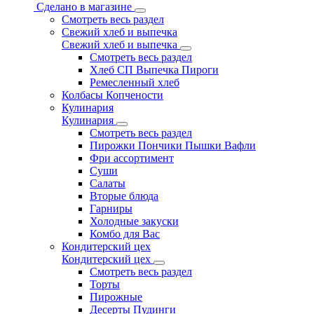
Сделано в магазине
Смотреть весь раздел
Свежий хлеб и выпечка
Свежий хлеб и выпечка
Смотреть весь раздел
Хлеб СП Выпечка Пироги
Ремесленный хлеб
Колбасы Копчености
Кулинария
Кулинария
Смотреть весь раздел
Пирожки Пончики Пышки Вафли
Фри ассортимент
Суши
Салаты
Вторые блюда
Гарниры
Холодные закуски
Комбо для Вас
Кондитерский цех
Кондитерский цех
Смотреть весь раздел
Торты
Пирожные
Десерты Пудинги