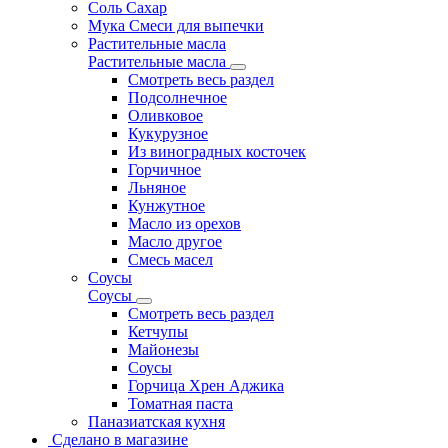
Соль Сахар
Мука Смеси для выпечки
Растительные масла
Растительные масла
Смотреть весь раздел
Подсолнечное
Оливковое
Кукурузное
Из виноградных косточек
Горчичное
Льняное
Кунжутное
Масло из орехов
Масло другое
Смесь масел
Соусы
Соусы
Смотреть весь раздел
Кетчупы
Майонезы
Соусы
Горчица Хрен Аджика
Томатная паста
Паназиатская кухня
Сделано в магазине