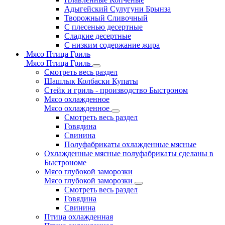
Адыгейский Сулугуни Брынза
Творожный Сливочный
С плесенью десертные
Сладкие десертные
С низким содержание жира
Мясо Птица Гриль
Мясо Птица Гриль
Смотреть весь раздел
Шашлык Колбаски Купаты
Стейк и гриль - производство Быстроном
Мясо охлажденное
Мясо охлажденное
Смотреть весь раздел
Говядина
Свинина
Полуфабрикаты охлажденные мясные
Охлажденные мясные полуфабрикаты сделаны в
Быстрономе
Мясо глубокой заморозки
Мясо глубокой заморозки
Смотреть весь раздел
Говядина
Свинина
Птица охлажденная