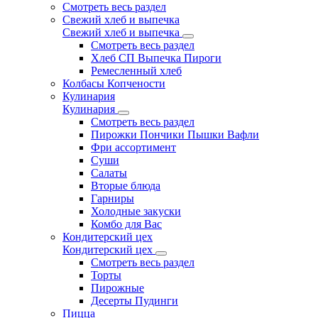
Смотреть весь раздел
Свежий хлеб и выпечка
Свежий хлеб и выпечка
Смотреть весь раздел
Хлеб СП Выпечка Пироги
Ремесленный хлеб
Колбасы Копчености
Кулинария
Кулинария
Смотреть весь раздел
Пирожки Пончики Пышки Вафли
Фри ассортимент
Суши
Салаты
Вторые блюда
Гарниры
Холодные закуски
Комбо для Вас
Кондитерский цех
Кондитерский цех
Смотреть весь раздел
Торты
Пирожные
Десерты Пудинги
Пицца