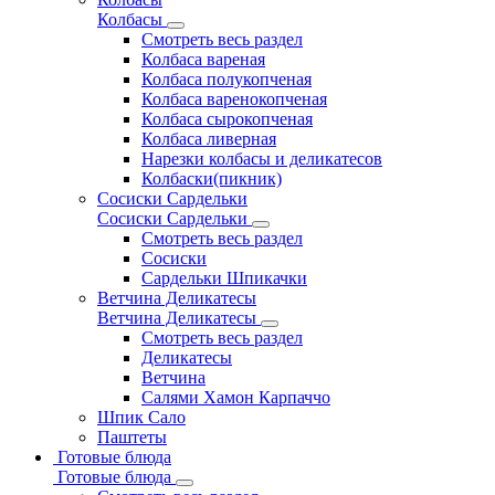
Колбасы
Смотреть весь раздел
Колбаса вареная
Колбаса полукопченая
Колбаса варенокопченая
Колбаса сырокопченая
Колбаса ливерная
Нарезки колбасы и деликатесов
Колбаски(пикник)
Сосиски Сардельки
Сосиски Сардельки
Смотреть весь раздел
Сосиски
Сардельки Шпикачки
Ветчина Деликатесы
Ветчина Деликатесы
Смотреть весь раздел
Деликатесы
Ветчина
Салями Хамон Карпаччо
Шпик Сало
Паштеты
Готовые блюда
Готовые блюда