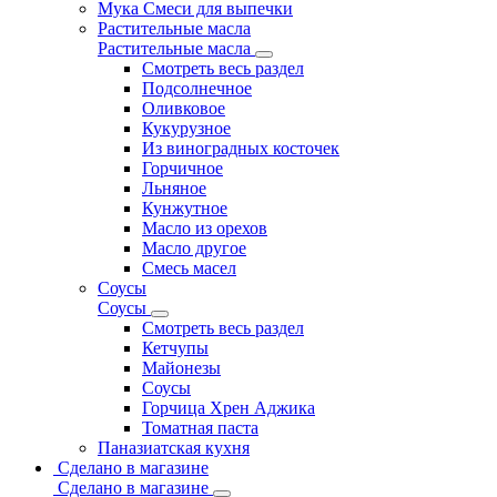
Мука Смеси для выпечки
Растительные масла
Растительные масла
Смотреть весь раздел
Подсолнечное
Оливковое
Кукурузное
Из виноградных косточек
Горчичное
Льняное
Кунжутное
Масло из орехов
Масло другое
Смесь масел
Соусы
Соусы
Смотреть весь раздел
Кетчупы
Майонезы
Соусы
Горчица Хрен Аджика
Томатная паста
Паназиатская кухня
Сделано в магазине
Сделано в магазине