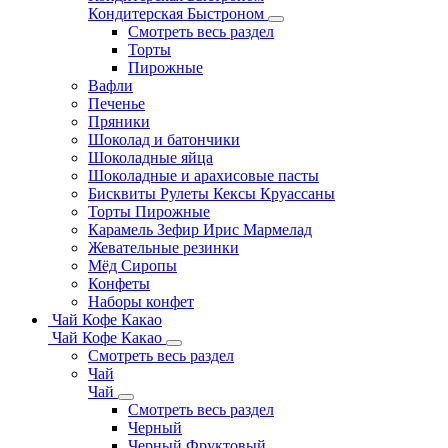
Кондитерская Быстроном
Смотреть весь раздел
Торты
Пирожные
Вафли
Печенье
Пряники
Шоколад и батончики
Шоколадные яйца
Шоколадные и арахисовые пасты
Бисквиты Рулеты Кексы Круассаны
Торты Пирожные
Карамель Зефир Ирис Мармелад
Жевательные резинки
Мёд Сиропы
Конфеты
Наборы конфет
Чай Кофе Какао
Чай Кофе Какао
Смотреть весь раздел
Чай
Чай
Смотреть весь раздел
Черный
Черный Фруктовый