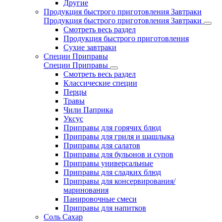
Другие
Продукция быстрого приготовления Завтраки
Продукция быстрого приготовления Завтраки
Смотреть весь раздел
Продукция быстрого приготовления
Сухие завтраки
Специи Приправы
Специи Приправы
Смотреть весь раздел
Классические специи
Перцы
Травы
Чили Паприка
Уксус
Приправы для горячих блюд
Приправы для гриля и шашлыка
Приправы для салатов
Приправы для бульонов и супов
Приправы универсальные
Приправы для сладких блюд
Приправы для консервирования/
маринования
Панировочные смеси
Приправы для напитков
Соль Сахар