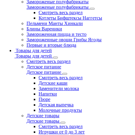
Замороженые полуфабрикаты
Замороженые полуфабрикаты
Смотреть весь раздел
Котлеты Бифштексы Наггетсы
Пельмени Манты Хинкали
Блины Вареники
Замороженная пицца и тесто
Замороженные овощи Грибы Ягоды
Первые и вторые блюда
Товары для детей
Товары для детей
Смотреть весь раздел
Детское питание
Детское питание
Смотреть весь раздел
Детские каши
Заменители молока
Напитки
Пюре
Детская выпечка
Молочные продукты
Детские товары
Детские товары
Смотреть весь раздел
Игрушки от 0 до 3 лет