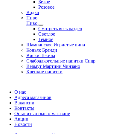
Белое
Розовое
Водка
Пиво
Пиво
Смотреть весь раздел
Cветлое
Темное
Шампанское Игристые вина
Коньяк Бренди
Виски Текила
Слабоалкогольные напитки Сидр
Вермут Мартини Чинзано
Крепкие напитки
Регистрация карты
О нас
Адреса магазинов
Вакансии
Контакты
Оставить отзыв о магазине
Акции
Новости