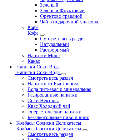
Зеленый
Зеленый Фруктовый
Фруктово-травяной
Чай в подарочной упаковке
Кофе
Кофе
Смотреть весь раздел
Натуральный
Растворимый
Напитки Микс
Какао
Напитки Соки Вода
Напитки Соки Вода
Смотреть весь раздел
Напитки от Быстроном
Вода питьевая и минеральная
Газированные напитки
Соки Нектары
Квас Холодный чай
Энергетические напитки
Безалкогольные пиво и вино
Колбасы Сосиски Деликатесы
Колбасы Сосиски Деликатесы
Смотреть весь раздел
Колбасы