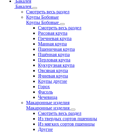
Бакалея
Бакалея
Смотреть весь раздел
Крупы Бобовые
Крупы Бобовые
Смотреть весь раздел
Рисовая крупа
Гречневая крупа
Манная крупа
Пшеничная крупа
Пшённая крупа
Перловая крупа
Кукурузная крупа
Овсяная крупа
Ячневая крупа
Крупы другие
Горох
Фасоль
Чечевица
Макаронные изделия
Макаронные изделия
Смотреть весь раздел
Из твердых сортов пшеницы
Из мягких сортов пшеницы
Другие