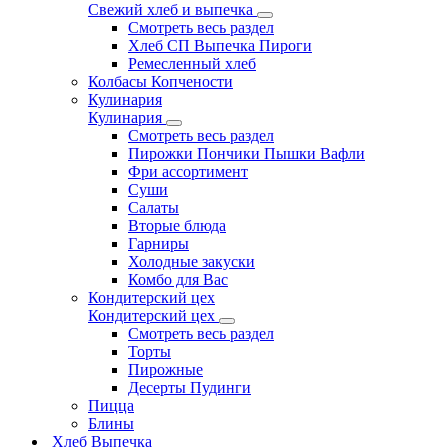
Свежий хлеб и выпечка
Смотреть весь раздел
Хлеб СП Выпечка Пироги
Ремесленный хлеб
Колбасы Копчености
Кулинария
Кулинария
Смотреть весь раздел
Пирожки Пончики Пышки Вафли
Фри ассортимент
Суши
Салаты
Вторые блюда
Гарниры
Холодные закуски
Комбо для Вас
Кондитерский цех
Кондитерский цех
Смотреть весь раздел
Торты
Пирожные
Десерты Пудинги
Пицца
Блины
Хлеб Выпечка