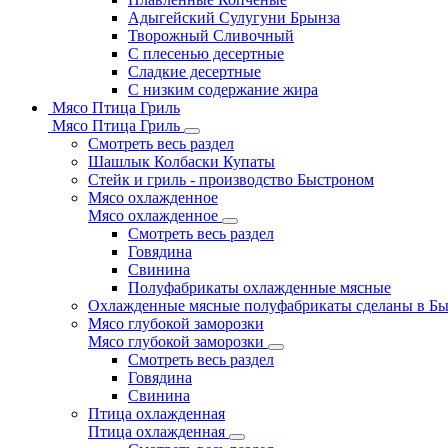
Адыгейский Сулугуни Брынза
Творожный Сливочный
С плесенью десертные
Сладкие десертные
С низким содержание жира
Мясо Птица Гриль
Мясо Птица Гриль
Смотреть весь раздел
Шашлык Колбаски Купаты
Стейк и гриль - производство Быстроном
Мясо охлажденное
Мясо охлажденное
Смотреть весь раздел
Говядина
Свинина
Полуфабрикаты охлажденные мясные
Охлажденные мясные полуфабрикаты сделаны в Б
Мясо глубокой заморозки
Мясо глубокой заморозки
Смотреть весь раздел
Говядина
Свинина
Птица охлажденная
Птица охлажденная