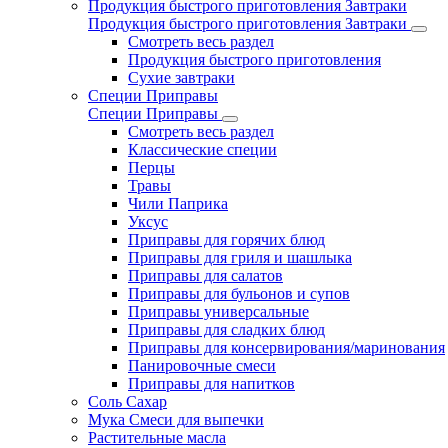
Продукция быстрого приготовления Завтраки
Продукция быстрого приготовления Завтраки
Смотреть весь раздел
Продукция быстрого приготовления
Сухие завтраки
Специи Приправы
Специи Приправы
Смотреть весь раздел
Классические специи
Перцы
Травы
Чили Паприка
Уксус
Приправы для горячих блюд
Приправы для гриля и шашлыка
Приправы для салатов
Приправы для бульонов и супов
Приправы универсальные
Приправы для сладких блюд
Приправы для консервирования/маринования
Панировочные смеси
Приправы для напитков
Соль Сахар
Мука Смеси для выпечки
Растительные масла