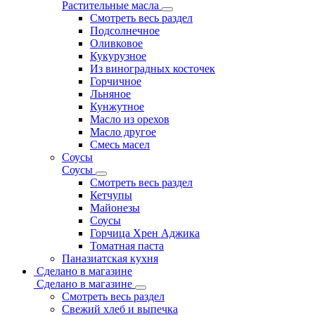
Растительные масла
Смотреть весь раздел
Подсолнечное
Оливковое
Кукурузное
Из виноградных косточек
Горчичное
Льняное
Кунжутное
Масло из орехов
Масло другое
Смесь масел
Соусы
Соусы
Смотреть весь раздел
Кетчупы
Майонезы
Соусы
Горчица Хрен Аджика
Томатная паста
Паназиатская кухня
Сделано в магазине
Сделано в магазине
Смотреть весь раздел
Свежий хлеб и выпечка