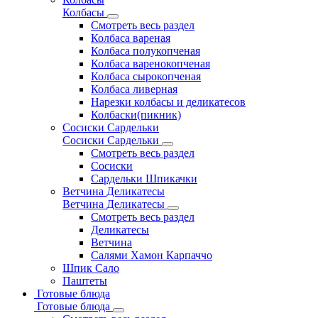
Колбасы
Смотреть весь раздел
Колбаса вареная
Колбаса полукопченая
Колбаса варенокопченая
Колбаса сырокопченая
Колбаса ливерная
Нарезки колбасы и деликатесов
Колбаски(пикник)
Сосиски Сардельки
Сосиски Сардельки
Смотреть весь раздел
Сосиски
Сардельки Шпикачки
Ветчина Деликатесы
Ветчина Деликатесы
Смотреть весь раздел
Деликатесы
Ветчина
Салями Хамон Карпаччо
Шпик Сало
Паштеты
Готовые блюда
Готовые блюда