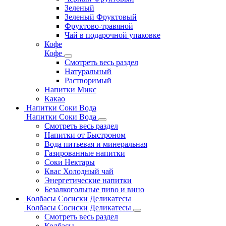
Зеленый
Зеленый Фруктовый
Фруктово-травяной
Чай в подарочной упаковке
Кофе
Кофе
Смотреть весь раздел
Натуральный
Растворимый
Напитки Микс
Какао
Напитки Соки Вода
Напитки Соки Вода
Смотреть весь раздел
Напитки от Быстроном
Вода питьевая и минеральная
Газированные напитки
Соки Нектары
Квас Холодный чай
Энергетические напитки
Безалкогольные пиво и вино
Колбасы Сосиски Деликатесы
Колбасы Сосиски Деликатесы
Смотреть весь раздел
Колбасы