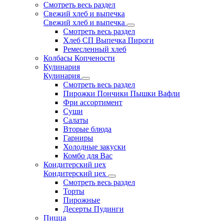
Смотреть весь раздел
Свежий хлеб и выпечка
Свежий хлеб и выпечка
Смотреть весь раздел
Хлеб СП Выпечка Пироги
Ремесленный хлеб
Колбасы Копчености
Кулинария
Кулинария
Смотреть весь раздел
Пирожки Пончики Пышки Вафли
Фри ассортимент
Суши
Салаты
Вторые блюда
Гарниры
Холодные закуски
Комбо для Вас
Кондитерский цех
Кондитерский цех
Смотреть весь раздел
Торты
Пирожные
Десерты Пудинги
Пицца