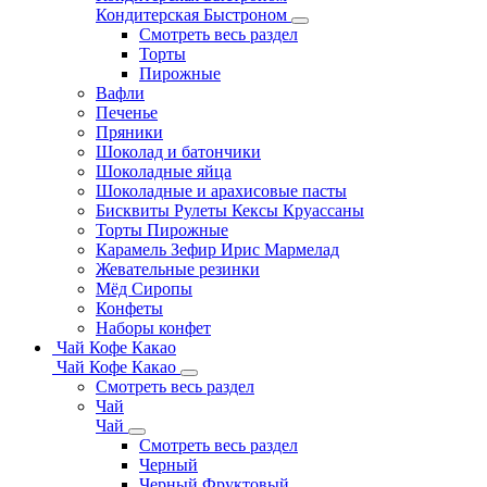
Кондитерская Быстроном
Смотреть весь раздел
Торты
Пирожные
Вафли
Печенье
Пряники
Шоколад и батончики
Шоколадные яйца
Шоколадные и арахисовые пасты
Бисквиты Рулеты Кексы Круассаны
Торты Пирожные
Карамель Зефир Ирис Мармелад
Жевательные резинки
Мёд Сиропы
Конфеты
Наборы конфет
Чай Кофе Какао
Чай Кофе Какао
Смотреть весь раздел
Чай
Чай
Смотреть весь раздел
Черный
Черный Фруктовый