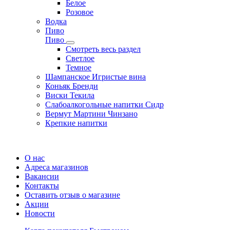
Белое
Розовое
Водка
Пиво
Пиво
Смотреть весь раздел
Cветлое
Темное
Шампанское Игристые вина
Коньяк Бренди
Виски Текила
Слабоалкогольные напитки Сидр
Вермут Мартини Чинзано
Крепкие напитки
Регистрация карты
О нас
Адреса магазинов
Вакансии
Контакты
Оставить отзыв о магазине
Акции
Новости