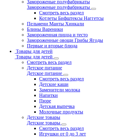
Замороженые полуфабрикаты
Замороженые полуфабрикаты
Смотреть весь раздел
Котлеты Бифштексы Наггетсы
Пельмени Манты Хинкали
Блины Вареники
Замороженная пицца и тесто
Замороженные овощи Грибы Ягоды
Первые и вторые блюда
Товары для детей
Товары для детей
Смотреть весь раздел
Детское питание
Детское питание
Смотреть весь раздел
Детские каши
Заменители молока
Напитки
Пюре
Детская выпечка
Молочные продукты
Детские товары
Детские товары
Смотреть весь раздел
Игрушки от 0 до 3 лет