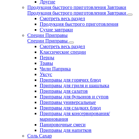
Другие
Продукция быстрого приготовления Завтраки
Продукция быстрого приготовления Завтраки
Смотреть весь раздел
Продукция быстрого приготовления
Сухие завтраки
Специи Приправы
Специи Приправы
Смотреть весь раздел
Классические специи
Перцы
Травы
Чили Паприка
Уксус
Приправы для горячих блюд
Приправы для гриля и шашлыка
Приправы для салатов
Приправы для бульонов и супов
Приправы универсальные
Приправы для сладких блюд
Приправы для консервирования/
маринования
Панировочные смеси
Приправы для напитков
Соль Сахар