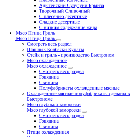
Адыгейский Сулугуни Брынза
Творожный Сливочный
С плесенью десертные
Сладкие десертные
С низким содержание жира
Мясо Птица Гриль
Мясо Птица Гриль
Смотреть весь раздел
Шашлык Колбаски Купаты
Стейк и гриль - производство Быстроном
Мясо охлажденное
Мясо охлажденное
Смотреть весь раздел
Говядина
Свинина
Полуфабрикаты охлажденные мясные
Охлажденные мясные полуфабрикаты сделаны в
Быстрономе
Мясо глубокой заморозки
Мясо глубокой заморозки
Смотреть весь раздел
Говядина
Свинина
Птица охлажденная