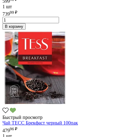
599
1 шт
99 ₽
739
В корзину
Быстрый просмотр
Чай ТЕСС Брекфаст черный 100пак
96 ₽
479
1 шт