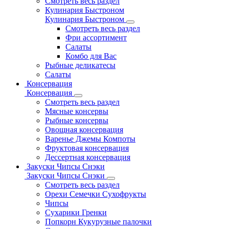
Смотреть весь раздел
Кулинария Быстроном
Кулинария Быстроном
Смотреть весь раздел
Фри ассортимент
Салаты
Комбо для Вас
Рыбные деликатесы
Салаты
Консервация
Консервация
Смотреть весь раздел
Мясные консервы
Рыбные консервы
Овощная консервация
Варенье Джемы Компоты
Фруктовая консервация
Дессертная консервация
Закуски Чипсы Снэки
Закуски Чипсы Снэки
Смотреть весь раздел
Орехи Семечки Сухофрукты
Чипсы
Сухарики Гренки
Попкорн Кукурузные палочки