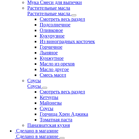
Мука Смеси для выпечки
Растительные масла
Растительные масла
Смотреть весь раздел
Подсолнечное
Оливковое
Кукурузное
Из виноградных косточек
Горчичное
Льняное
Кунжутное
Масло из орехов
Масло другое
Смесь масел
Соусы
Соусы
Смотреть весь раздел
Кетчупы
Майонезы
Соусы
Горчица Хрен Аджика
Томатная паста
Паназиатская кухня
Сделано в магазине
Сделано в магазине