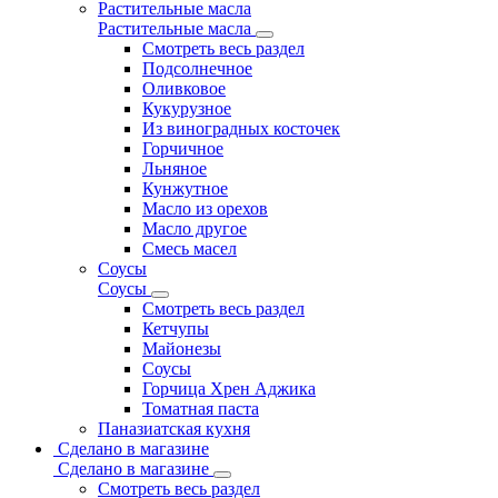
Растительные масла
Растительные масла
Смотреть весь раздел
Подсолнечное
Оливковое
Кукурузное
Из виноградных косточек
Горчичное
Льняное
Кунжутное
Масло из орехов
Масло другое
Смесь масел
Соусы
Соусы
Смотреть весь раздел
Кетчупы
Майонезы
Соусы
Горчица Хрен Аджика
Томатная паста
Паназиатская кухня
Сделано в магазине
Сделано в магазине
Смотреть весь раздел