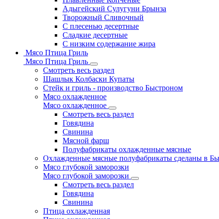
Адыгейский Сулугуни Брынза
Творожный Сливочный
С плесенью десертные
Сладкие десертные
С низким содержание жира
Мясо Птица Гриль
Мясо Птица Гриль
Смотреть весь раздел
Шашлык Колбаски Купаты
Стейк и гриль - производство Быстроном
Мясо охлажденное
Мясо охлажденное
Смотреть весь раздел
Говядина
Свинина
Мясной фарш
Полуфабрикаты охлажденные мясные
Охлажденные мясные полуфабрикаты сделаны в Б
Мясо глубокой заморозки
Мясо глубокой заморозки
Смотреть весь раздел
Говядина
Свинина
Птица охлажденная