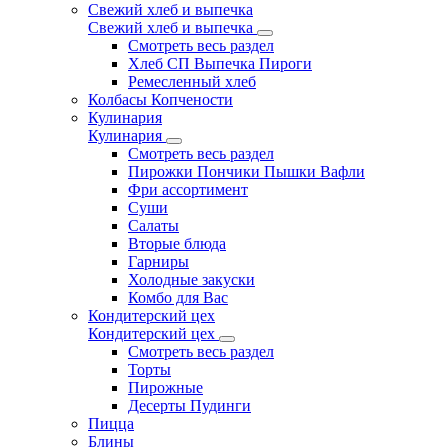
Свежий хлеб и выпечка
Свежий хлеб и выпечка
Смотреть весь раздел
Хлеб СП Выпечка Пироги
Ремесленный хлеб
Колбасы Копчености
Кулинария
Кулинария
Смотреть весь раздел
Пирожки Пончики Пышки Вафли
Фри ассортимент
Суши
Салаты
Вторые блюда
Гарниры
Холодные закуски
Комбо для Вас
Кондитерский цех
Кондитерский цех
Смотреть весь раздел
Торты
Пирожные
Десерты Пудинги
Пицца
Блины