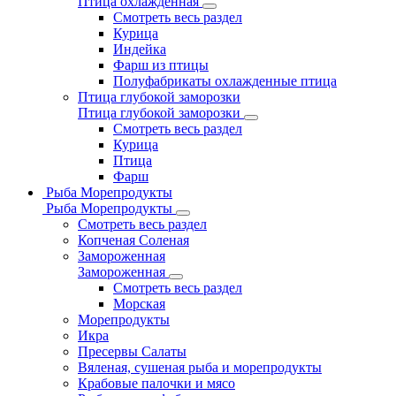
Птица охлажденная
Смотреть весь раздел
Курица
Индейка
Фарш из птицы
Полуфабрикаты охлажденные птица
Птица глубокой заморозки
Птица глубокой заморозки
Смотреть весь раздел
Курица
Птица
Фарш
Рыба Морепродукты
Рыба Морепродукты
Смотреть весь раздел
Копченая Соленая
Замороженная
Замороженная
Смотреть весь раздел
Морская
Морепродукты
Икра
Пресервы Салаты
Вяленая, сушеная рыба и морепродукты
Крабовые палочки и мясо