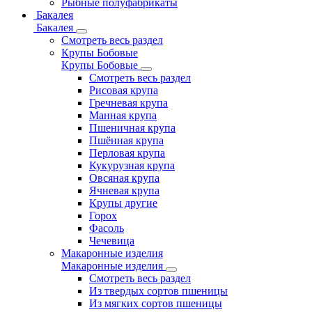
Рыбные полуфабрикаты
Бакалея
Бакалея
Смотреть весь раздел
Крупы Бобовые
Крупы Бобовые
Смотреть весь раздел
Рисовая крупа
Гречневая крупа
Манная крупа
Пшеничная крупа
Пшённая крупа
Перловая крупа
Кукурузная крупа
Овсяная крупа
Ячневая крупа
Крупы другие
Горох
Фасоль
Чечевица
Макаронные изделия
Макаронные изделия
Смотреть весь раздел
Из твердых сортов пшеницы
Из мягких сортов пшеницы