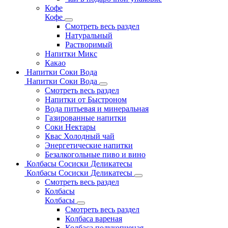
Кофе
Кофе
Смотреть весь раздел
Натуральный
Растворимый
Напитки Микс
Какао
Напитки Соки Вода
Напитки Соки Вода
Смотреть весь раздел
Напитки от Быстроном
Вода питьевая и минеральная
Газированные напитки
Соки Нектары
Квас Холодный чай
Энергетические напитки
Безалкогольные пиво и вино
Колбасы Сосиски Деликатесы
Колбасы Сосиски Деликатесы
Смотреть весь раздел
Колбасы
Колбасы
Смотреть весь раздел
Колбаса вареная
Колбаса полукопченая