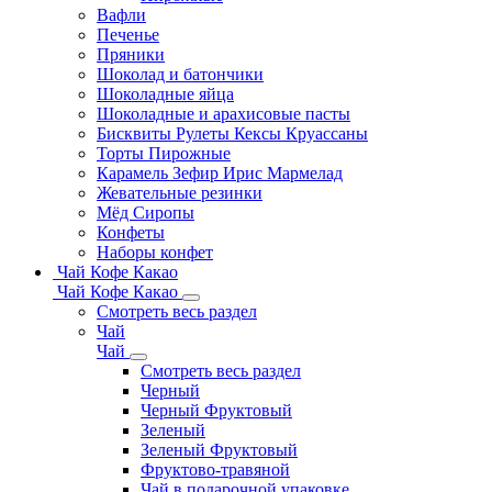
Вафли
Печенье
Пряники
Шоколад и батончики
Шоколадные яйца
Шоколадные и арахисовые пасты
Бисквиты Рулеты Кексы Круассаны
Торты Пирожные
Карамель Зефир Ирис Мармелад
Жевательные резинки
Мёд Сиропы
Конфеты
Наборы конфет
Чай Кофе Какао
Чай Кофе Какао
Смотреть весь раздел
Чай
Чай
Смотреть весь раздел
Черный
Черный Фруктовый
Зеленый
Зеленый Фруктовый
Фруктово-травяной
Чай в подарочной упаковке