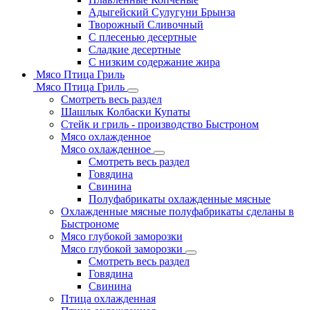
Адыгейский Сулугуни Брынза
Творожный Сливочный
С плесенью десертные
Сладкие десертные
С низким содержание жира
Мясо Птица Гриль
Мясо Птица Гриль
Смотреть весь раздел
Шашлык Колбаски Купаты
Стейк и гриль - производство Быстроном
Мясо охлажденное
Мясо охлажденное
Смотреть весь раздел
Говядина
Свинина
Полуфабрикаты охлажденные мясные
Охлажденные мясные полуфабрикаты сделаны в
Быстрономе
Мясо глубокой заморозки
Мясо глубокой заморозки
Смотреть весь раздел
Говядина
Свинина
Птица охлажденная