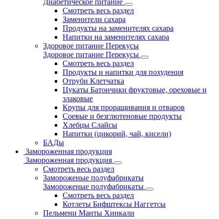
Диабетическое питание
Смотреть весь раздел
Заменители сахара
Продукты на заменителях сахара
Напитки на заменителях сахара
Здоровое питание Перекусы
Здоровое питание Перекусы
Смотреть весь раздел
Продукты и напитки для похудения
Отруби Клетчатка
Цукаты Батончики фруктовые, ореховые и
злаковые
Крупы для проращивания и отваров
Соевые и безглютеновые продукты
Хлебцы Слайсы
Напитки (цикорий, чай, кисели)
БАДы
Замороженная продукция
Замороженная продукция
Смотреть весь раздел
Замороженые полуфабрикаты
Замороженые полуфабрикаты
Смотреть весь раздел
Котлеты Бифштексы Наггетсы
Пельмени Манты Хинкали