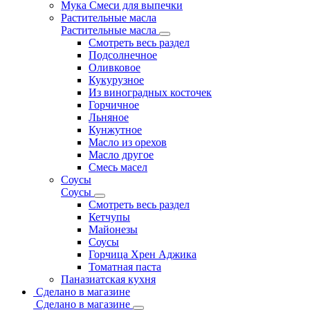
Мука Смеси для выпечки
Растительные масла
Растительные масла
Смотреть весь раздел
Подсолнечное
Оливковое
Кукурузное
Из виноградных косточек
Горчичное
Льняное
Кунжутное
Масло из орехов
Масло другое
Смесь масел
Соусы
Соусы
Смотреть весь раздел
Кетчупы
Майонезы
Соусы
Горчица Хрен Аджика
Томатная паста
Паназиатская кухня
Сделано в магазине
Сделано в магазине