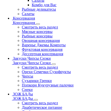
Салаты
Комбо для Вас
Рыбные деликатесы
Салаты
Консервация
Консервация
Смотреть весь раздел
Мясные консервы
Рыбные консервы
Овощная консервация
Варенье Джемы Компоты
Фруктовая консервация
Дессертная консервация
Закуски Чипсы Снэки
Закуски Чипсы Снэки
Смотреть весь раздел
Орехи Семечки Сухофрукты
Чипсы
Сухарики Гренки
Попкорн Кукурузные палочки
Снеки
ЗОЖ БАДы
ЗОЖ БАДы
Смотреть весь раздел
Диабетическое питание