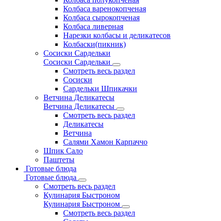
Колбаса варенокопченая
Колбаса сырокопченая
Колбаса ливерная
Нарезки колбасы и деликатесов
Колбаски(пикник)
Сосиски Сардельки
Сосиски Сардельки
Смотреть весь раздел
Сосиски
Сардельки Шпикачки
Ветчина Деликатесы
Ветчина Деликатесы
Смотреть весь раздел
Деликатесы
Ветчина
Салями Хамон Карпаччо
Шпик Сало
Паштеты
Готовые блюда
Готовые блюда
Смотреть весь раздел
Кулинария Быстроном
Кулинария Быстроном
Смотреть весь раздел