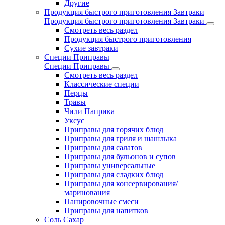
Другие
Продукция быстрого приготовления Завтраки
Продукция быстрого приготовления Завтраки
Смотреть весь раздел
Продукция быстрого приготовления
Сухие завтраки
Специи Приправы
Специи Приправы
Смотреть весь раздел
Классические специи
Перцы
Травы
Чили Паприка
Уксус
Приправы для горячих блюд
Приправы для гриля и шашлыка
Приправы для салатов
Приправы для бульонов и супов
Приправы универсальные
Приправы для сладких блюд
Приправы для консервирования/
маринования
Панировочные смеси
Приправы для напитков
Соль Сахар