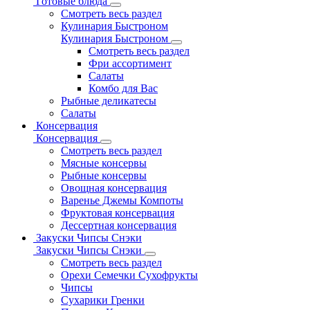
Готовые блюда
Смотреть весь раздел
Кулинария Быстроном
Кулинария Быстроном
Смотреть весь раздел
Фри ассортимент
Салаты
Комбо для Вас
Рыбные деликатесы
Салаты
Консервация
Консервация
Смотреть весь раздел
Мясные консервы
Рыбные консервы
Овощная консервация
Варенье Джемы Компоты
Фруктовая консервация
Дессертная консервация
Закуски Чипсы Снэки
Закуски Чипсы Снэки
Смотреть весь раздел
Орехи Семечки Сухофрукты
Чипсы
Сухарики Гренки