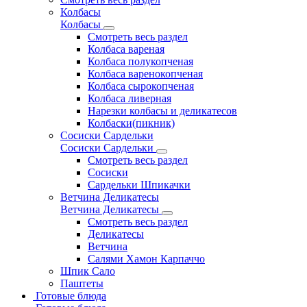
Колбасы
Колбасы
Смотреть весь раздел
Колбаса вареная
Колбаса полукопченая
Колбаса варенокопченая
Колбаса сырокопченая
Колбаса ливерная
Нарезки колбасы и деликатесов
Колбаски(пикник)
Сосиски Сардельки
Сосиски Сардельки
Смотреть весь раздел
Сосиски
Сардельки Шпикачки
Ветчина Деликатесы
Ветчина Деликатесы
Смотреть весь раздел
Деликатесы
Ветчина
Салями Хамон Карпаччо
Шпик Сало
Паштеты
Готовые блюда