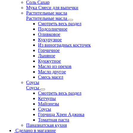
Соль Сахар
Мука Смеси для выпечки
Растительные масла
Растительные масла
Смотреть весь раздел
Подсолнечное
Оливковое
Кукурузное
Из виноградных косточек
Горчичное
Льняное
Кунжутное
Масло из орехов
Масло другое
Смесь масел
Соусы
Соусы
Смотреть весь раздел
Кетчупы
Майонезы
Соусы
Горчица Хрен Аджика
Томатная паста
Паназиатская кухня
Сделано в магазине