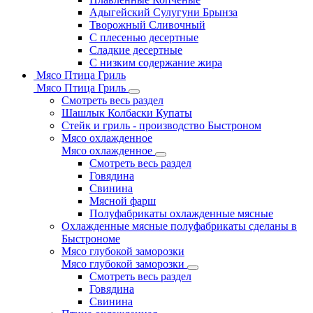
Адыгейский Сулугуни Брынза
Творожный Сливочный
С плесенью десертные
Сладкие десертные
С низким содержание жира
Мясо Птица Гриль
Мясо Птица Гриль
Смотреть весь раздел
Шашлык Колбаски Купаты
Стейк и гриль - производство Быстроном
Мясо охлажденное
Мясо охлажденное
Смотреть весь раздел
Говядина
Свинина
Мясной фарш
Полуфабрикаты охлажденные мясные
Охлажденные мясные полуфабрикаты сделаны в
Быстрономе
Мясо глубокой заморозки
Мясо глубокой заморозки
Смотреть весь раздел
Говядина
Свинина