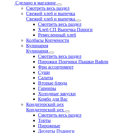
Сделано в магазине
Смотреть весь раздел
Свежий хлеб и выпечка
Свежий хлеб и выпечка
Смотреть весь раздел
Хлеб СП Выпечка Пироги
Ремесленный хлеб
Колбасы Копчености
Кулинария
Кулинария
Смотреть весь раздел
Пирожки Пончики Пышки Вафли
Фри ассортимент
Суши
Салаты
Вторые блюда
Гарниры
Холодные закуски
Комбо для Вас
Кондитерский цех
Кондитерский цех
Смотреть весь раздел
Торты
Пирожные
Десерты Пудинги