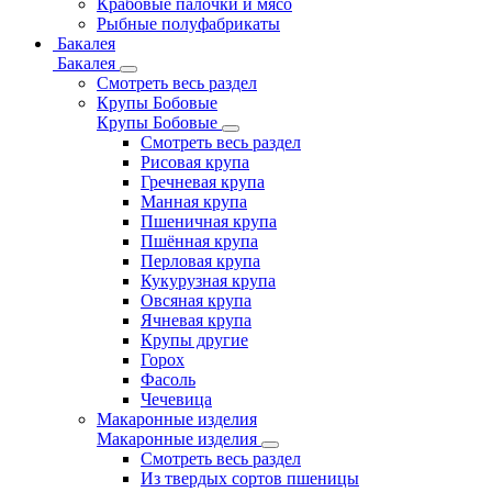
Крабовые палочки и мясо
Рыбные полуфабрикаты
Бакалея
Бакалея
Смотреть весь раздел
Крупы Бобовые
Крупы Бобовые
Смотреть весь раздел
Рисовая крупа
Гречневая крупа
Манная крупа
Пшеничная крупа
Пшённая крупа
Перловая крупа
Кукурузная крупа
Овсяная крупа
Ячневая крупа
Крупы другие
Горох
Фасоль
Чечевица
Макаронные изделия
Макаронные изделия
Смотреть весь раздел
Из твердых сортов пшеницы