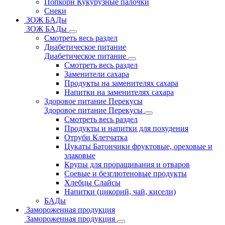
Попкорн Кукурузные палочки
Снеки
ЗОЖ БАДы
ЗОЖ БАДы
Смотреть весь раздел
Диабетическое питание
Диабетическое питание
Смотреть весь раздел
Заменители сахара
Продукты на заменителях сахара
Напитки на заменителях сахара
Здоровое питание Перекусы
Здоровое питание Перекусы
Смотреть весь раздел
Продукты и напитки для похудения
Отруби Клетчатка
Цукаты Батончики фруктовые, ореховые и
злаковые
Крупы для проращивания и отваров
Соевые и безглютеновые продукты
Хлебцы Слайсы
Напитки (цикорий, чай, кисели)
БАДы
Замороженная продукция
Замороженная продукция