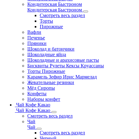
Кондитерская Быстроном
Кондитерская Быстроном
Смотреть весь раздел
Торты
Пирожные
Вафли
Печенье
Пряники
Шоколад и батончики
Шоколадные яйца
Шоколадные и арахисовые пасты
Бисквиты Рулеты Кексы Круассаны
Торты Пирожные
Карамель Зефир Ирис Мармелад
Жевательные резинки
Мёд Сиропы
Конфеты
Наборы конфет
Чай Кофе Какао
Чай Кофе Какао
Смотреть весь раздел
Чай
Чай
Смотреть весь раздел
Черный