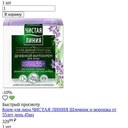
1 шт
В корзину
-10%
Быстрый просмотр
Крем для лица ЧИСТАЯ ЛИНИЯ Шлемник и морошка от
55лет день 45мл
99 ₽
329
1 шт