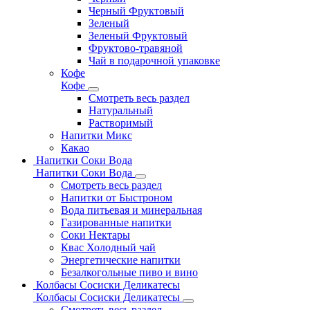
Черный Фруктовый
Зеленый
Зеленый Фруктовый
Фруктово-травяной
Чай в подарочной упаковке
Кофе
Кофе
Смотреть весь раздел
Натуральный
Растворимый
Напитки Микс
Какао
Напитки Соки Вода
Напитки Соки Вода
Смотреть весь раздел
Напитки от Быстроном
Вода питьевая и минеральная
Газированные напитки
Соки Нектары
Квас Холодный чай
Энергетические напитки
Безалкогольные пиво и вино
Колбасы Сосиски Деликатесы
Колбасы Сосиски Деликатесы
Смотреть весь раздел