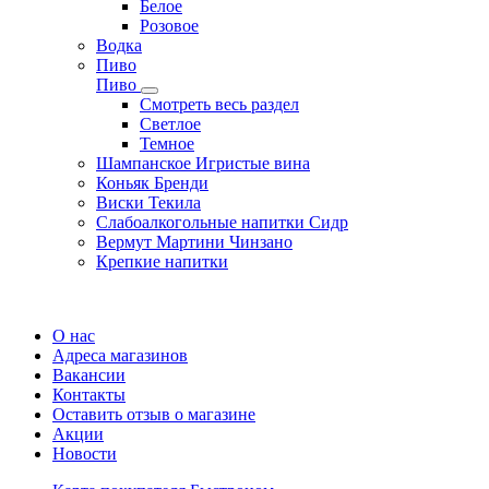
Белое
Розовое
Водка
Пиво
Пиво
Смотреть весь раздел
Cветлое
Темное
Шампанское Игристые вина
Коньяк Бренди
Виски Текила
Слабоалкогольные напитки Сидр
Вермут Мартини Чинзано
Крепкие напитки
Регистрация карты
О нас
Адреса магазинов
Вакансии
Контакты
Оставить отзыв о магазине
Акции
Новости