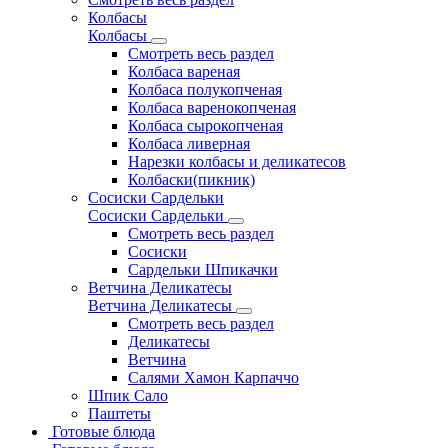
Колбасы
Колбасы
Смотреть весь раздел
Колбаса вареная
Колбаса полукопченая
Колбаса варенокопченая
Колбаса сырокопченая
Колбаса ливерная
Нарезки колбасы и деликатесов
Колбаски(пикник)
Сосиски Сардельки
Сосиски Сардельки
Смотреть весь раздел
Сосиски
Сардельки Шпикачки
Ветчина Деликатесы
Ветчина Деликатесы
Смотреть весь раздел
Деликатесы
Ветчина
Салями Хамон Карпаччо
Шпик Сало
Паштеты
Готовые блюда