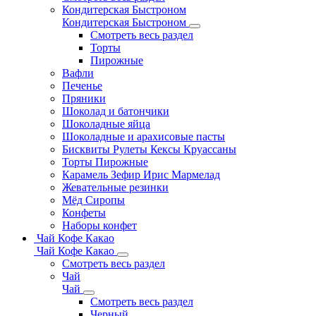
Кондитерская Быстроном
Кондитерская Быстроном
Смотреть весь раздел
Торты
Пирожные
Вафли
Печенье
Пряники
Шоколад и батончики
Шоколадные яйца
Шоколадные и арахисовые пасты
Бисквиты Рулеты Кексы Круассаны
Торты Пирожные
Карамель Зефир Ирис Мармелад
Жевательные резинки
Мёд Сиропы
Конфеты
Наборы конфет
Чай Кофе Какао
Чай Кофе Какао
Смотреть весь раздел
Чай
Чай
Смотреть весь раздел
Черный