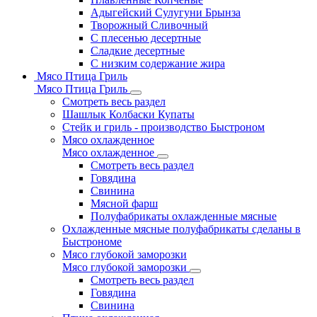
Адыгейский Сулугуни Брынза
Творожный Сливочный
С плесенью десертные
Сладкие десертные
С низким содержание жира
Мясо Птица Гриль
Мясо Птица Гриль
Смотреть весь раздел
Шашлык Колбаски Купаты
Стейк и гриль - производство Быстроном
Мясо охлажденное
Мясо охлажденное
Смотреть весь раздел
Говядина
Свинина
Мясной фарш
Полуфабрикаты охлажденные мясные
Охлажденные мясные полуфабрикаты сделаны в
Быстрономе
Мясо глубокой заморозки
Мясо глубокой заморозки
Смотреть весь раздел
Говядина
Свинина