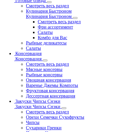
Готовые блюда
Смотреть весь раздел
Кулинария Быстроном
Кулинария Быстроном
Смотреть весь раздел
Фри ассортимент
Салаты
Комбо для Вас
Рыбные деликатесы
Салаты
Консервация
Консервация
Смотреть весь раздел
Мясные консервы
Рыбные консервы
Овощная консервация
Варенье Джемы Компоты
Фруктовая консервация
Дессертная консервация
Закуски Чипсы Снэки
Закуски Чипсы Снэки
Смотреть весь раздел
Орехи Семечки Сухофрукты
Чипсы
Сухарики Гренки