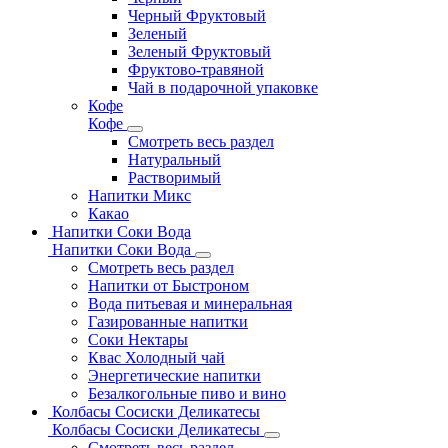
Черный Фруктовый
Зеленый
Зеленый Фруктовый
Фруктово-травяной
Чай в подарочной упаковке
Кофе
Кофе
Смотреть весь раздел
Натуральный
Растворимый
Напитки Микс
Какао
Напитки Соки Вода
Напитки Соки Вода
Смотреть весь раздел
Напитки от Быстроном
Вода питьевая и минеральная
Газированные напитки
Соки Нектары
Квас Холодный чай
Энергетические напитки
Безалкогольные пиво и вино
Колбасы Сосиски Деликатесы
Колбасы Сосиски Деликатесы
Смотреть весь раздел