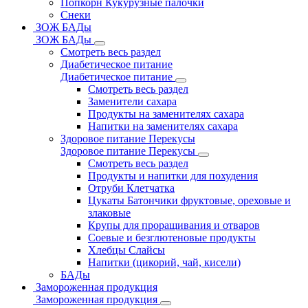
Попкорн Кукурузные палочки
Снеки
ЗОЖ БАДы
ЗОЖ БАДы
Смотреть весь раздел
Диабетическое питание
Диабетическое питание
Смотреть весь раздел
Заменители сахара
Продукты на заменителях сахара
Напитки на заменителях сахара
Здоровое питание Перекусы
Здоровое питание Перекусы
Смотреть весь раздел
Продукты и напитки для похудения
Отруби Клетчатка
Цукаты Батончики фруктовые, ореховые и
злаковые
Крупы для проращивания и отваров
Соевые и безглютеновые продукты
Хлебцы Слайсы
Напитки (цикорий, чай, кисели)
БАДы
Замороженная продукция
Замороженная продукция