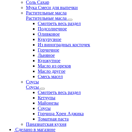
Соль Сахар
Мука Смеси для выпечки
Растительные масла
Растительные масла
Смотреть весь раздел
Подсолнечное
Оливковое
Кукурузное
Из виноградных косточек
Горчичное
Льняное
Кунжутное
Масло из орехов
Масло другое
Смесь масел
Соусы
Соусы
Смотреть весь раздел
Кетчупы
Майонезы
Соусы
Горчица Хрен Аджика
Томатная паста
Паназиатская кухня
Сделано в магазине