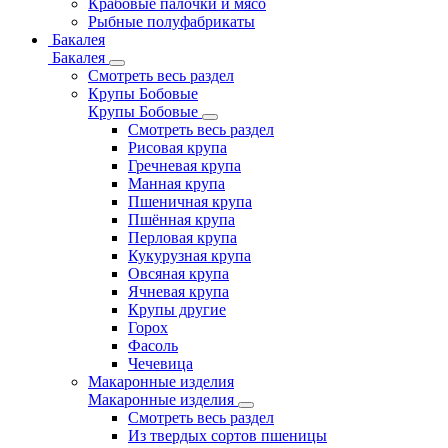
Крабовые палочки и мясо
Рыбные полуфабрикаты
Бакалея
Бакалея
Смотреть весь раздел
Крупы Бобовые
Крупы Бобовые
Смотреть весь раздел
Рисовая крупа
Гречневая крупа
Манная крупа
Пшеничная крупа
Пшённая крупа
Перловая крупа
Кукурузная крупа
Овсяная крупа
Ячневая крупа
Крупы другие
Горох
Фасоль
Чечевица
Макаронные изделия
Макаронные изделия
Смотреть весь раздел
Из твердых сортов пшеницы