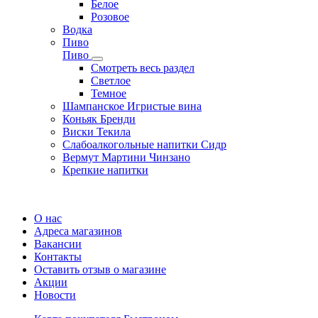
Белое
Розовое
Водка
Пиво
Пиво
Смотреть весь раздел
Cветлое
Темное
Шампанское Игристые вина
Коньяк Бренди
Виски Текила
Слабоалкогольные напитки Сидр
Вермут Мартини Чинзано
Крепкие напитки
Регистрация карты
О нас
Адреса магазинов
Вакансии
Контакты
Оставить отзыв о магазине
Акции
Новости