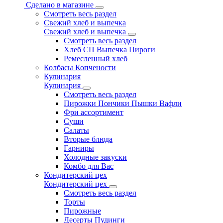
Сделано в магазине
Смотреть весь раздел
Свежий хлеб и выпечка
Свежий хлеб и выпечка
Смотреть весь раздел
Хлеб СП Выпечка Пироги
Ремесленный хлеб
Колбасы Копчености
Кулинария
Кулинария
Смотреть весь раздел
Пирожки Пончики Пышки Вафли
Фри ассортимент
Суши
Салаты
Вторые блюда
Гарниры
Холодные закуски
Комбо для Вас
Кондитерский цех
Кондитерский цех
Смотреть весь раздел
Торты
Пирожные
Десерты Пудинги