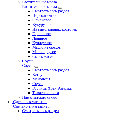
Растительные масла
Растительные масла
Смотреть весь раздел
Подсолнечное
Оливковое
Кукурузное
Из виноградных косточек
Горчичное
Льняное
Кунжутное
Масло из орехов
Масло другое
Смесь масел
Соусы
Соусы
Смотреть весь раздел
Кетчупы
Майонезы
Соусы
Горчица Хрен Аджика
Томатная паста
Паназиатская кухня
Сделано в магазине
Сделано в магазине
Смотреть весь раздел