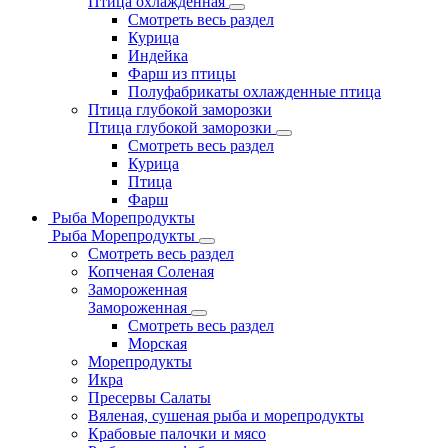
Птица охлажденная
Смотреть весь раздел
Курица
Индейка
Фарш из птицы
Полуфабрикаты охлажденные птица
Птица глубокой заморозки
Птица глубокой заморозки
Смотреть весь раздел
Курица
Птица
Фарш
Рыба Морепродукты
Рыба Морепродукты
Смотреть весь раздел
Копченая Соленая
Замороженная
Замороженная
Смотреть весь раздел
Морская
Морепродукты
Икра
Пресервы Салаты
Вяленая, сушеная рыба и морепродукты
Крабовые палочки и мясо