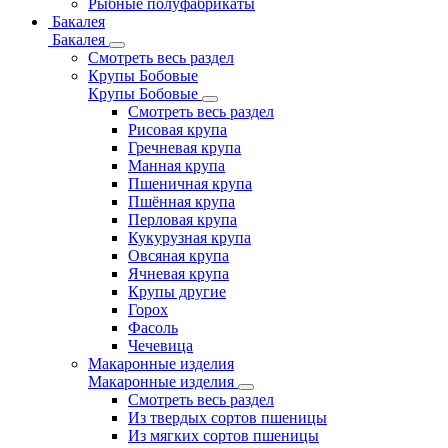
Рыбные полуфабрикаты
Бакалея
Бакалея
Смотреть весь раздел
Крупы Бобовые
Крупы Бобовые
Смотреть весь раздел
Рисовая крупа
Гречневая крупа
Манная крупа
Пшеничная крупа
Пшённая крупа
Перловая крупа
Кукурузная крупа
Овсяная крупа
Ячневая крупа
Крупы другие
Горох
Фасоль
Чечевица
Макаронные изделия
Макаронные изделия
Смотреть весь раздел
Из твердых сортов пшеницы
Из мягких сортов пшеницы