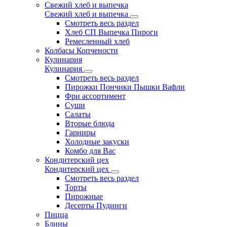
Свежий хлеб и выпечка
Свежий хлеб и выпечка
Смотреть весь раздел
Хлеб СП Выпечка Пироги
Ремесленный хлеб
Колбасы Копчености
Кулинария
Кулинария
Смотреть весь раздел
Пирожки Пончики Пышки Вафли
Фри ассортимент
Суши
Салаты
Вторые блюда
Гарниры
Холодные закуски
Комбо для Вас
Кондитерский цех
Кондитерский цех
Смотреть весь раздел
Торты
Пирожные
Десерты Пудинги
Пицца
Блины