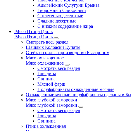
Адыгейский Сулугуни Брынза
Творожный Сливочный
С плесенью десертные
Сладкие десертные
С низким содержание жира
Мясо Птица Гриль
Мясо Птица Гриль
Смотреть весь раздел
Шашлык Колбаски Купаты
Стейк и гриль - производство Быстроном
Мясо охлажденное
Мясо охлажденное
Смотреть весь раздел
Говядина
Свинина
Мясной фарш
Полуфабрикаты охлажденные мясные
Охлажденные мясные полуфабрикаты сделаны в Б
Мясо глубокой заморозки
Мясо глубокой заморозки
Смотреть весь раздел
Говядина
Свинина
Птица охлажденная