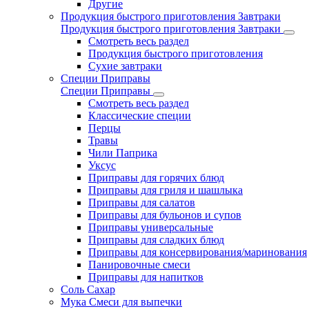
Другие
Продукция быстрого приготовления Завтраки
Продукция быстрого приготовления Завтраки
Смотреть весь раздел
Продукция быстрого приготовления
Сухие завтраки
Специи Приправы
Специи Приправы
Смотреть весь раздел
Классические специи
Перцы
Травы
Чили Паприка
Уксус
Приправы для горячих блюд
Приправы для гриля и шашлыка
Приправы для салатов
Приправы для бульонов и супов
Приправы универсальные
Приправы для сладких блюд
Приправы для консервирования/маринования
Панировочные смеси
Приправы для напитков
Соль Сахар
Мука Смеси для выпечки