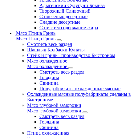
Адыгейский Сулугуни Брынза
Творожный Сливочный
С плесенью десертные
Сладкие десертные
С низким содержание жира
Мясо Птица Гриль
Мясо Птица Гриль
Смотреть весь раздел
Шашлык Колбаски Купаты
Стейк и гриль - производство Быстроном
Мясо охлажденное
Мясо охлажденное
Смотреть весь раздел
Говядина
Свинина
Полуфабрикаты охлажденные мясные
Охлажденные мясные полуфабрикаты сделаны в
Быстрономе
Мясо глубокой заморозки
Мясо глубокой заморозки
Смотреть весь раздел
Говядина
Свинина
Птица охлажденная