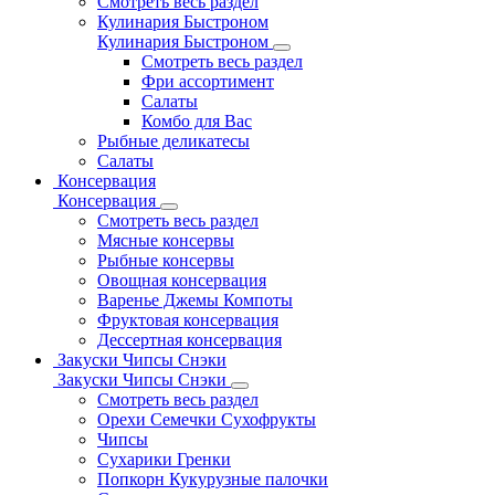
Смотреть весь раздел
Кулинария Быстроном
Кулинария Быстроном
Смотреть весь раздел
Фри ассортимент
Салаты
Комбо для Вас
Рыбные деликатесы
Салаты
Консервация
Консервация
Смотреть весь раздел
Мясные консервы
Рыбные консервы
Овощная консервация
Варенье Джемы Компоты
Фруктовая консервация
Дессертная консервация
Закуски Чипсы Снэки
Закуски Чипсы Снэки
Смотреть весь раздел
Орехи Семечки Сухофрукты
Чипсы
Сухарики Гренки
Попкорн Кукурузные палочки