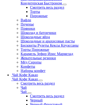
Кондитерская Быстроном
Смотреть весь раздел
Торты
Пирожные
Вафли
Печенье
Пряники
Шоколад и батончики
Шоколадные яйца
Шоколадные и арахисовые пасты
Бисквиты Рулеты Кексы Круассаны
Торты Пирожные
Карамель Зефир Ирис Мармелад
Жевательные резинки
Мёд Сиропы
Конфеты
Наборы конфет
Чай Кофе Какао
Чай Кофе Какао
Смотреть весь раздел
Чай
Чай
Смотреть весь раздел
Черный
Черный Фруктовый