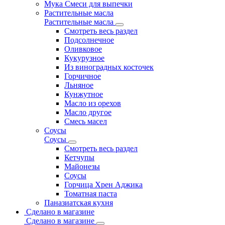
Мука Смеси для выпечки
Растительные масла
Растительные масла
Смотреть весь раздел
Подсолнечное
Оливковое
Кукурузное
Из виноградных косточек
Горчичное
Льняное
Кунжутное
Масло из орехов
Масло другое
Смесь масел
Соусы
Соусы
Смотреть весь раздел
Кетчупы
Майонезы
Соусы
Горчица Хрен Аджика
Томатная паста
Паназиатская кухня
Сделано в магазине
Сделано в магазине