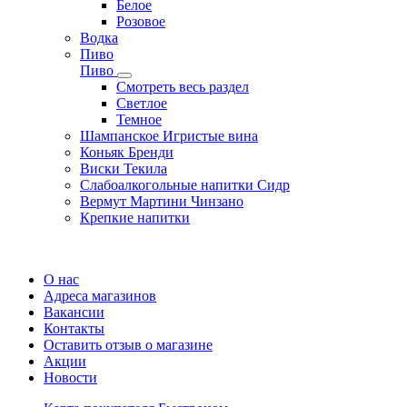
Белое
Розовое
Водка
Пиво
Пиво
Смотреть весь раздел
Cветлое
Темное
Шампанское Игристые вина
Коньяк Бренди
Виски Текила
Слабоалкогольные напитки Сидр
Вермут Мартини Чинзано
Крепкие напитки
Регистрация карты
О нас
Адреса магазинов
Вакансии
Контакты
Оставить отзыв о магазине
Акции
Новости