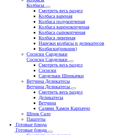
Колбасы
Смотреть весь раздел
Колбаса вареная
Колбаса полукопченая
Колбаса варенокопченая
Колбаса сырокопченая
Колбаса ливерная
Нарезки колбасы и деликатесов
Колбаски(пикник)
Сосиски Сардельки
Сосиски Сардельки
Смотреть весь раздел
Сосиски
Сардельки Шпикачки
Ветчина Деликатесы
Ветчина Деликатесы
Смотреть весь раздел
Деликатесы
Ветчина
Салями Хамон Карпаччо
Шпик Сало
Паштеты
Готовые блюда
Готовые блюда