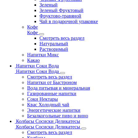
Зеленый
Зеленый Фруктовый
Фруктово-травяной
Чай в подарочной упаковке
Кофе
Кофе
Смотреть весь раздел
Натуральный
Растворимый
Напитки Микс
Какао
Напитки Соки Вода
Напитки Соки Вода
Смотреть весь раздел
Напитки от Быстроном
Вода питьевая и минеральная
Газированные напитки
Соки Нектары
Квас Холодный чай
Энергетические напитки
Безалкогольные пиво и вино
Колбасы Сосиски Деликатесы
Колбасы Сосиски Деликатесы
Смотреть весь раздел
Колбасы