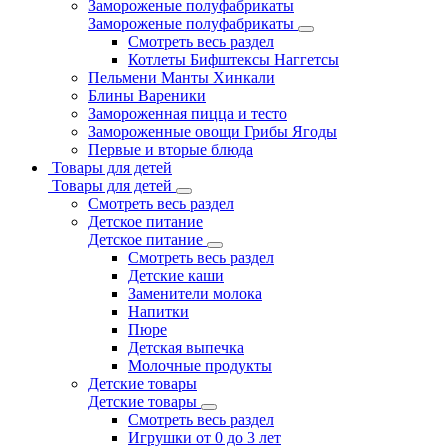
Замороженые полуфабрикаты
Замороженые полуфабрикаты
Смотреть весь раздел
Котлеты Бифштексы Наггетсы
Пельмени Манты Хинкали
Блины Вареники
Замороженная пицца и тесто
Замороженные овощи Грибы Ягоды
Первые и вторые блюда
Товары для детей
Товары для детей
Смотреть весь раздел
Детское питание
Детское питание
Смотреть весь раздел
Детские каши
Заменители молока
Напитки
Пюре
Детская выпечка
Молочные продукты
Детские товары
Детские товары
Смотреть весь раздел
Игрушки от 0 до 3 лет