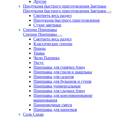
Другие
Продукция быстрого приготовления Завтраки
Продукция быстрого приготовления Завтраки
Смотреть весь раздел
Продукция быстрого приготовления
Сухие завтраки
Специи Приправы
Специи Приправы
Смотреть весь раздел
Классические специи
Перцы
Травы
Чили Паприка
Уксус
Приправы для горячих блюд
Приправы для гриля и шашлыка
Приправы для салатов
Приправы для бульонов и супов
Приправы универсальные
Приправы для сладких блюд
Приправы для консервирования/
маринования
Панировочные смеси
Приправы для напитков
Соль Сахар