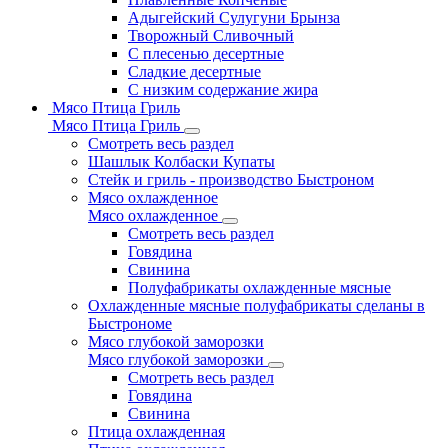
Адыгейский Сулугуни Брынза
Творожный Сливочный
С плесенью десертные
Сладкие десертные
С низким содержание жира
Мясо Птица Гриль
Мясо Птица Гриль
Смотреть весь раздел
Шашлык Колбаски Купаты
Стейк и гриль - производство Быстроном
Мясо охлажденное
Мясо охлажденное
Смотреть весь раздел
Говядина
Свинина
Полуфабрикаты охлажденные мясные
Охлажденные мясные полуфабрикаты сделаны в
Быстрономе
Мясо глубокой заморозки
Мясо глубокой заморозки
Смотреть весь раздел
Говядина
Свинина
Птица охлажденная