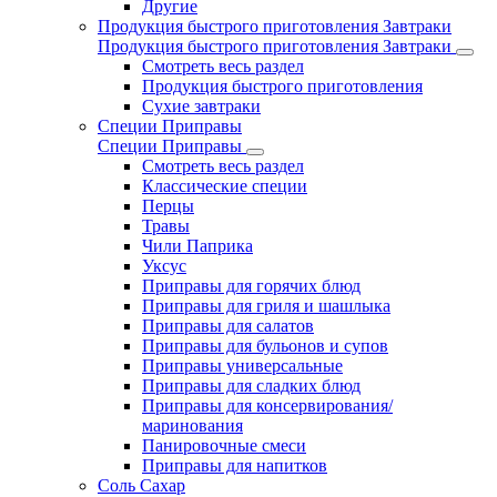
Другие
Продукция быстрого приготовления Завтраки
Продукция быстрого приготовления Завтраки
Смотреть весь раздел
Продукция быстрого приготовления
Сухие завтраки
Специи Приправы
Специи Приправы
Смотреть весь раздел
Классические специи
Перцы
Травы
Чили Паприка
Уксус
Приправы для горячих блюд
Приправы для гриля и шашлыка
Приправы для салатов
Приправы для бульонов и супов
Приправы универсальные
Приправы для сладких блюд
Приправы для консервирования/
маринования
Панировочные смеси
Приправы для напитков
Соль Сахар