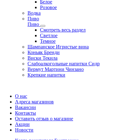
Белое
Розовое
Водка
Пиво
Пиво
Смотреть весь раздел
Cветлое
Темное
Шампанское Игристые вина
Коньяк Бренди
Виски Текила
Слабоалкогольные напитки Сидр
Вермут Мартини Чинзано
Крепкие напитки
Регистрация карты
О нас
Адреса магазинов
Вакансии
Контакты
Оставить отзыв о магазине
Акции
Новости