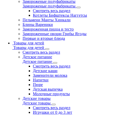
Замороженые полуфабрикаты
Замороженые полуфабрикаты
Смотреть весь раздел
Котлеты Бифштексы Наггетсы
Пельмени Манты Хинкали
Блины Вареники
Замороженная пицца и тесто
Замороженные овощи Грибы Ягоды
Первые и вторые блюда
Товары для детей
Товары для детей
Смотреть весь раздел
Детское питание
Детское питание
Смотреть весь раздел
Детские каши
Заменители молока
Напитки
Пюре
Детская выпечка
Молочные продукты
Детские товары
Детские товары
Смотреть весь раздел
Игрушки от 0 до 3 лет