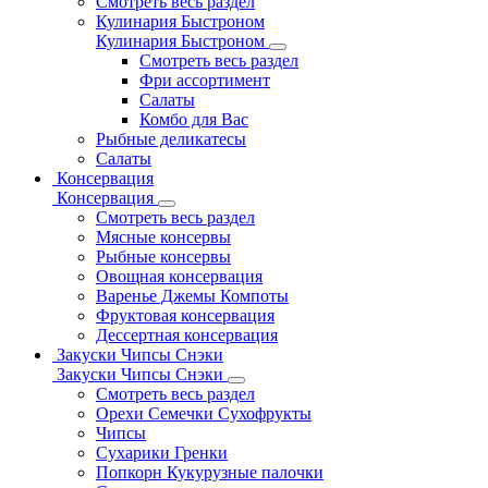
Смотреть весь раздел
Кулинария Быстроном
Кулинария Быстроном
Смотреть весь раздел
Фри ассортимент
Салаты
Комбо для Вас
Рыбные деликатесы
Салаты
Консервация
Консервация
Смотреть весь раздел
Мясные консервы
Рыбные консервы
Овощная консервация
Варенье Джемы Компоты
Фруктовая консервация
Дессертная консервация
Закуски Чипсы Снэки
Закуски Чипсы Снэки
Смотреть весь раздел
Орехи Семечки Сухофрукты
Чипсы
Сухарики Гренки
Попкорн Кукурузные палочки