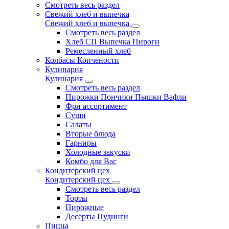
Смотреть весь раздел
Свежий хлеб и выпечка
Свежий хлеб и выпечка
Смотреть весь раздел
Хлеб СП Выпечка Пироги
Ремесленный хлеб
Колбасы Копчености
Кулинария
Кулинария
Смотреть весь раздел
Пирожки Пончики Пышки Вафли
Фри ассортимент
Суши
Салаты
Вторые блюда
Гарниры
Холодные закуски
Комбо для Вас
Кондитерский цех
Кондитерский цех
Смотреть весь раздел
Торты
Пирожные
Десерты Пудинги
Пицца