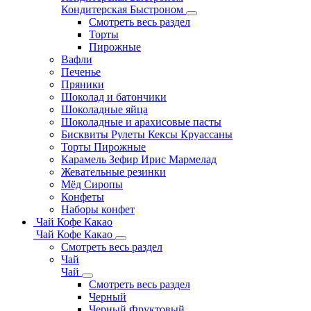
Кондитерская Быстроном
Смотреть весь раздел
Торты
Пирожные
Вафли
Печенье
Пряники
Шоколад и батончики
Шоколадные яйца
Шоколадные и арахисовые пасты
Бисквиты Рулеты Кексы Круассаны
Торты Пирожные
Карамель Зефир Ирис Мармелад
Жевательные резинки
Мёд Сиропы
Конфеты
Наборы конфет
Чай Кофе Какао
Чай Кофе Какао
Смотреть весь раздел
Чай
Чай
Смотреть весь раздел
Черный
Черный Фруктовый