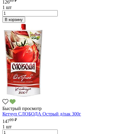
89 ₽
126
1 шт
В корзину
Быстрый просмотр
Кетчуп СЛОБОДА Острый д/пак 300г
99 ₽
147
1 шт