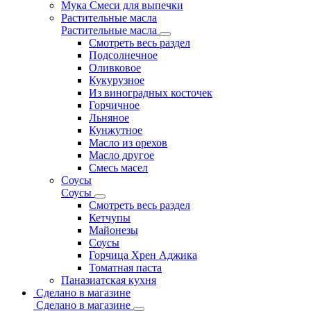
Мука Смеси для выпечки
Растительные масла
Растительные масла
Смотреть весь раздел
Подсолнечное
Оливковое
Кукурузное
Из виноградных косточек
Горчичное
Льняное
Кунжутное
Масло из орехов
Масло другое
Смесь масел
Соусы
Соусы
Смотреть весь раздел
Кетчупы
Майонезы
Соусы
Горчица Хрен Аджика
Томатная паста
Паназиатская кухня
Сделано в магазине
Сделано в магазине