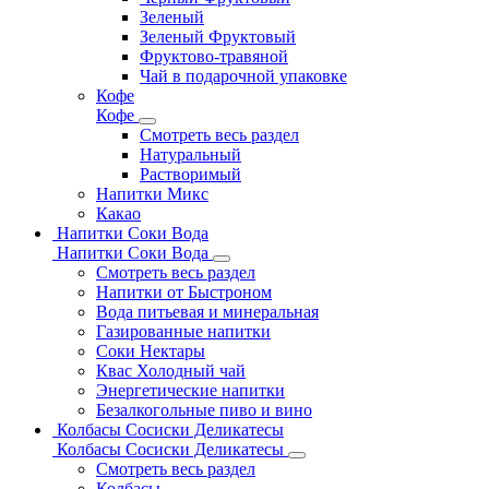
Зеленый
Зеленый Фруктовый
Фруктово-травяной
Чай в подарочной упаковке
Кофе
Кофе
Смотреть весь раздел
Натуральный
Растворимый
Напитки Микс
Какао
Напитки Соки Вода
Напитки Соки Вода
Смотреть весь раздел
Напитки от Быстроном
Вода питьевая и минеральная
Газированные напитки
Соки Нектары
Квас Холодный чай
Энергетические напитки
Безалкогольные пиво и вино
Колбасы Сосиски Деликатесы
Колбасы Сосиски Деликатесы
Смотреть весь раздел
Колбасы