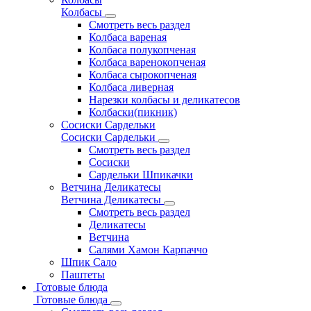
Колбасы
Смотреть весь раздел
Колбаса вареная
Колбаса полукопченая
Колбаса варенокопченая
Колбаса сырокопченая
Колбаса ливерная
Нарезки колбасы и деликатесов
Колбаски(пикник)
Сосиски Сардельки
Сосиски Сардельки
Смотреть весь раздел
Сосиски
Сардельки Шпикачки
Ветчина Деликатесы
Ветчина Деликатесы
Смотреть весь раздел
Деликатесы
Ветчина
Салями Хамон Карпаччо
Шпик Сало
Паштеты
Готовые блюда
Готовые блюда