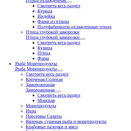
Птица охлажденная
Смотреть весь раздел
Курица
Индейка
Фарш из птицы
Полуфабрикаты охлажденные птица
Птица глубокой заморозки
Птица глубокой заморозки
Смотреть весь раздел
Курица
Птица
Фарш
Рыба Морепродукты
Рыба Морепродукты
Смотреть весь раздел
Копченая Соленая
Замороженная
Замороженная
Смотреть весь раздел
Морская
Морепродукты
Икра
Пресервы Салаты
Вяленая, сушеная рыба и морепродукты
Крабовые палочки и мясо