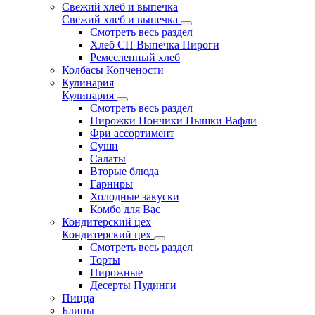
Свежий хлеб и выпечка
Свежий хлеб и выпечка
Смотреть весь раздел
Хлеб СП Выпечка Пироги
Ремесленный хлеб
Колбасы Копчености
Кулинария
Кулинария
Смотреть весь раздел
Пирожки Пончики Пышки Вафли
Фри ассортимент
Суши
Салаты
Вторые блюда
Гарниры
Холодные закуски
Комбо для Вас
Кондитерский цех
Кондитерский цех
Смотреть весь раздел
Торты
Пирожные
Десерты Пудинги
Пицца
Блины