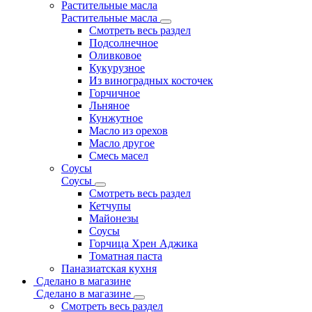
Растительные масла
Растительные масла
Смотреть весь раздел
Подсолнечное
Оливковое
Кукурузное
Из виноградных косточек
Горчичное
Льняное
Кунжутное
Масло из орехов
Масло другое
Смесь масел
Соусы
Соусы
Смотреть весь раздел
Кетчупы
Майонезы
Соусы
Горчица Хрен Аджика
Томатная паста
Паназиатская кухня
Сделано в магазине
Сделано в магазине
Смотреть весь раздел