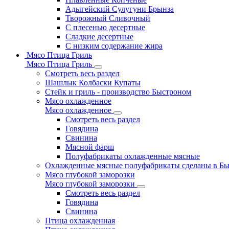
Адыгейский Сулугуни Брынза
Творожный Сливочный
С плесенью десертные
Сладкие десертные
С низким содержание жира
Мясо Птица Гриль
Мясо Птица Гриль
Смотреть весь раздел
Шашлык Колбаски Купаты
Стейк и гриль - производство Быстроном
Мясо охлажденное
Мясо охлажденное
Смотреть весь раздел
Говядина
Свинина
Мясной фарш
Полуфабрикаты охлажденные мясные
Охлажденные мясные полуфабрикаты сделаны в Б
Мясо глубокой заморозки
Мясо глубокой заморозки
Смотреть весь раздел
Говядина
Свинина
Птица охлажденная