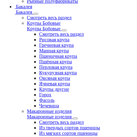
Рыбные полуфабрикаты
Бакалея
Бакалея
Смотреть весь раздел
Крупы Бобовые
Крупы Бобовые
Смотреть весь раздел
Рисовая крупа
Гречневая крупа
Манная крупа
Пшеничная крупа
Пшённая крупа
Перловая крупа
Кукурузная крупа
Овсяная крупа
Ячневая крупа
Крупы другие
Горох
Фасоль
Чечевица
Макаронные изделия
Макаронные изделия
Смотреть весь раздел
Из твердых сортов пшеницы
Из мягких сортов пшеницы