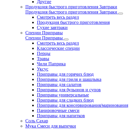
Другие
Продукция быстрого приготовления Завтраки
Продукция быстрого приготовления Завтраки
Смотреть весь раздел
Продукция быстрого приготовления
Сухие завтраки
Специи Приправы
Специи Приправы
Смотреть весь раздел
Классические специи
Перцы
Травы
Чили Паприка
Уксус
Приправы для горячих блюд
Приправы для гриля и шашлыка
Приправы для салатов
Приправы для бульонов и супов
Приправы универсальные
Приправы для сладких блюд
Приправы для консервирования/маринования
Панировочные смеси
Приправы для напитков
Соль Сахар
Мука Смеси для выпечки