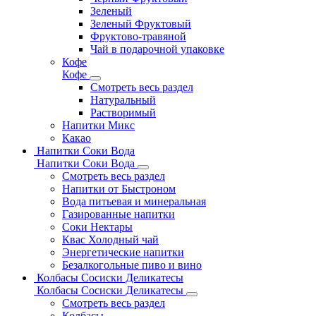
Зеленый
Зеленый Фруктовый
Фруктово-травяной
Чай в подарочной упаковке
Кофе
Кофе
Смотреть весь раздел
Натуральный
Растворимый
Напитки Микс
Какао
Напитки Соки Вода
Напитки Соки Вода
Смотреть весь раздел
Напитки от Быстроном
Вода питьевая и минеральная
Газированные напитки
Соки Нектары
Квас Холодный чай
Энергетические напитки
Безалкогольные пиво и вино
Колбасы Сосиски Деликатесы
Колбасы Сосиски Деликатесы
Смотреть весь раздел
Колбасы