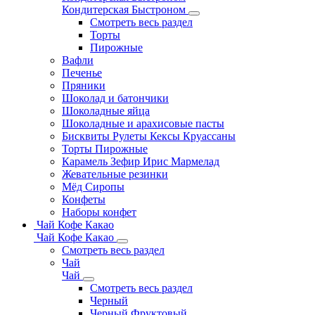
Кондитерская Быстроном
Смотреть весь раздел
Торты
Пирожные
Вафли
Печенье
Пряники
Шоколад и батончики
Шоколадные яйца
Шоколадные и арахисовые пасты
Бисквиты Рулеты Кексы Круассаны
Торты Пирожные
Карамель Зефир Ирис Мармелад
Жевательные резинки
Мёд Сиропы
Конфеты
Наборы конфет
Чай Кофе Какао
Чай Кофе Какао
Смотреть весь раздел
Чай
Чай
Смотреть весь раздел
Черный
Черный Фруктовый