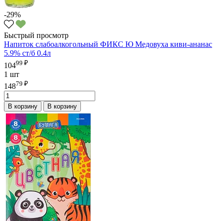
-29%
Быстрый просмотр
Напиток слабоалкогольный ФИКС Ю Медовуха киви-ананас
5.9% ст/б 0.4л
99 ₽
104
1 шт
79 ₽
148
В корзину
В корзину