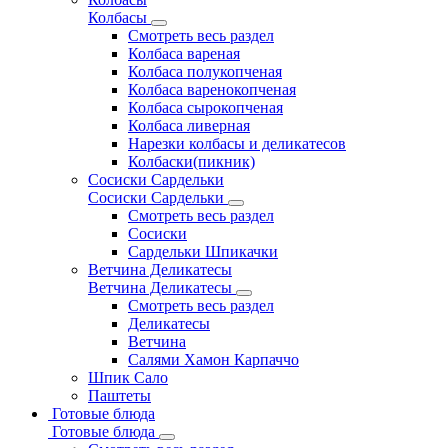
Колбасы
Смотреть весь раздел
Колбаса вареная
Колбаса полукопченая
Колбаса варенокопченая
Колбаса сырокопченая
Колбаса ливерная
Нарезки колбасы и деликатесов
Колбаски(пикник)
Сосиски Сардельки
Сосиски Сардельки
Смотреть весь раздел
Сосиски
Сардельки Шпикачки
Ветчина Деликатесы
Ветчина Деликатесы
Смотреть весь раздел
Деликатесы
Ветчина
Салями Хамон Карпаччо
Шпик Сало
Паштеты
Готовые блюда
Готовые блюда