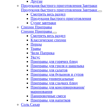
Другие
Продукция быстрого приготовления Завтраки
Продукция быстрого приготовления Завтраки
Смотреть весь раздел
Продукция быстрого приготовления
Сухие завтраки
Специи Приправы
Специи Приправы
Смотреть весь раздел
Классические специи
Перцы
Травы
Чили Паприка
Уксус
Приправы для горячих блюд
Приправы для гриля и шашлыка
Приправы для салатов
Приправы для бульонов и супов
Приправы универсальные
Приправы для сладких блюд
Приправы для консервирования/
маринования
Панировочные смеси
Приправы для напитков
Соль Сахар