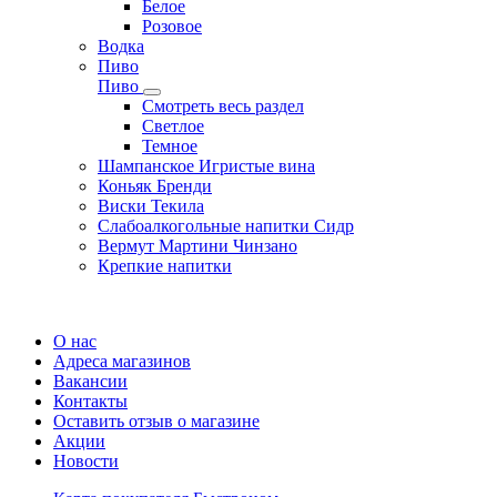
Белое
Розовое
Водка
Пиво
Пиво
Смотреть весь раздел
Cветлое
Темное
Шампанское Игристые вина
Коньяк Бренди
Виски Текила
Слабоалкогольные напитки Сидр
Вермут Мартини Чинзано
Крепкие напитки
Регистрация карты
О нас
Адреса магазинов
Вакансии
Контакты
Оставить отзыв о магазине
Акции
Новости