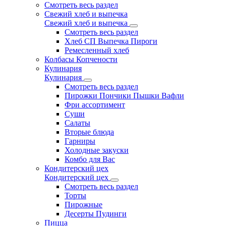
Смотреть весь раздел
Свежий хлеб и выпечка
Свежий хлеб и выпечка
Смотреть весь раздел
Хлеб СП Выпечка Пироги
Ремесленный хлеб
Колбасы Копчености
Кулинария
Кулинария
Смотреть весь раздел
Пирожки Пончики Пышки Вафли
Фри ассортимент
Суши
Салаты
Вторые блюда
Гарниры
Холодные закуски
Комбо для Вас
Кондитерский цех
Кондитерский цех
Смотреть весь раздел
Торты
Пирожные
Десерты Пудинги
Пицца