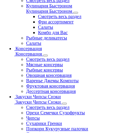
Смотреть весь раздел
Кулинария Быстроном
Кулинария Быстроном
Смотреть весь раздел
Фри ассортимент
Салаты
Комбо для Вас
Рыбные деликатесы
Салаты
Консервация
Консервация
Смотреть весь раздел
Мясные консервы
Рыбные консервы
Овощная консервация
Варенье Джемы Компоты
Фруктовая консервация
Дессертная консервация
Закуски Чипсы Снэки
Закуски Чипсы Снэки
Смотреть весь раздел
Орехи Семечки Сухофрукты
Чипсы
Сухарики Гренки
Попкорн Кукурузные палочки