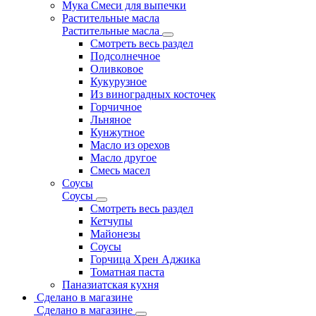
Мука Смеси для выпечки
Растительные масла
Растительные масла
Смотреть весь раздел
Подсолнечное
Оливковое
Кукурузное
Из виноградных косточек
Горчичное
Льняное
Кунжутное
Масло из орехов
Масло другое
Смесь масел
Соусы
Соусы
Смотреть весь раздел
Кетчупы
Майонезы
Соусы
Горчица Хрен Аджика
Томатная паста
Паназиатская кухня
Сделано в магазине
Сделано в магазине