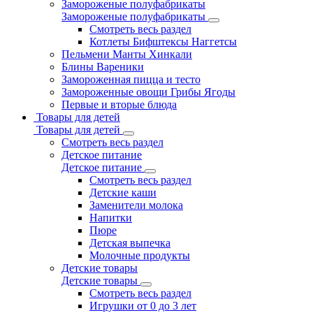
Замороженые полуфабрикаты
Замороженые полуфабрикаты
Смотреть весь раздел
Котлеты Бифштексы Наггетсы
Пельмени Манты Хинкали
Блины Вареники
Замороженная пицца и тесто
Замороженные овощи Грибы Ягоды
Первые и вторые блюда
Товары для детей
Товары для детей
Смотреть весь раздел
Детское питание
Детское питание
Смотреть весь раздел
Детские каши
Заменители молока
Напитки
Пюре
Детская выпечка
Молочные продукты
Детские товары
Детские товары
Смотреть весь раздел
Игрушки от 0 до 3 лет