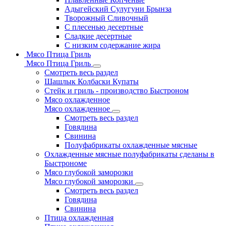
Адыгейский Сулугуни Брынза
Творожный Сливочный
С плесенью десертные
Сладкие десертные
С низким содержание жира
Мясо Птица Гриль
Мясо Птица Гриль
Смотреть весь раздел
Шашлык Колбаски Купаты
Стейк и гриль - производство Быстроном
Мясо охлажденное
Мясо охлажденное
Смотреть весь раздел
Говядина
Свинина
Полуфабрикаты охлажденные мясные
Охлажденные мясные полуфабрикаты сделаны в
Быстрономе
Мясо глубокой заморозки
Мясо глубокой заморозки
Смотреть весь раздел
Говядина
Свинина
Птица охлажденная