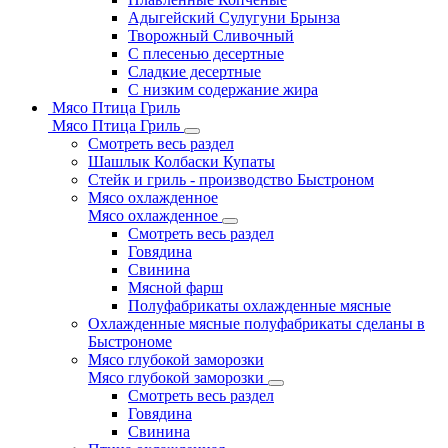
Адыгейский Сулугуни Брынза
Творожный Сливочный
С плесенью десертные
Сладкие десертные
С низким содержание жира
Мясо Птица Гриль
Мясо Птица Гриль
Смотреть весь раздел
Шашлык Колбаски Купаты
Стейк и гриль - производство Быстроном
Мясо охлажденное
Мясо охлажденное
Смотреть весь раздел
Говядина
Свинина
Мясной фарш
Полуфабрикаты охлажденные мясные
Охлажденные мясные полуфабрикаты сделаны в
Быстрономе
Мясо глубокой заморозки
Мясо глубокой заморозки
Смотреть весь раздел
Говядина
Свинина