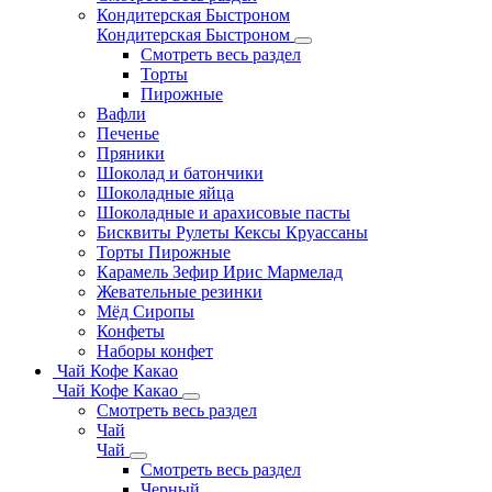
Кондитерская Быстроном
Кондитерская Быстроном
Смотреть весь раздел
Торты
Пирожные
Вафли
Печенье
Пряники
Шоколад и батончики
Шоколадные яйца
Шоколадные и арахисовые пасты
Бисквиты Рулеты Кексы Круассаны
Торты Пирожные
Карамель Зефир Ирис Мармелад
Жевательные резинки
Мёд Сиропы
Конфеты
Наборы конфет
Чай Кофе Какао
Чай Кофе Какао
Смотреть весь раздел
Чай
Чай
Смотреть весь раздел
Черный