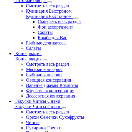
Готовые блюда
Смотреть весь раздел
Кулинария Быстроном
Кулинария Быстроном
Смотреть весь раздел
Фри ассортимент
Салаты
Комбо для Вас
Рыбные деликатесы
Салаты
Консервация
Консервация
Смотреть весь раздел
Мясные консервы
Рыбные консервы
Овощная консервация
Варенье Джемы Компоты
Фруктовая консервация
Дессертная консервация
Закуски Чипсы Снэки
Закуски Чипсы Снэки
Смотреть весь раздел
Орехи Семечки Сухофрукты
Чипсы
Сухарики Гренки