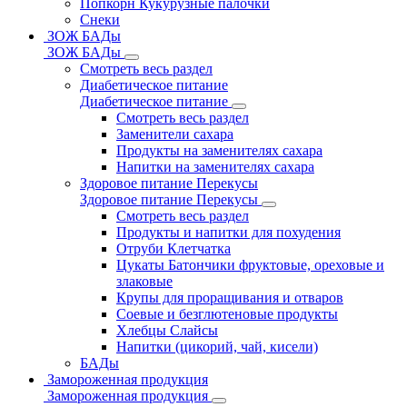
Попкорн Кукурузные палочки
Снеки
ЗОЖ БАДы
ЗОЖ БАДы
Смотреть весь раздел
Диабетическое питание
Диабетическое питание
Смотреть весь раздел
Заменители сахара
Продукты на заменителях сахара
Напитки на заменителях сахара
Здоровое питание Перекусы
Здоровое питание Перекусы
Смотреть весь раздел
Продукты и напитки для похудения
Отруби Клетчатка
Цукаты Батончики фруктовые, ореховые и
злаковые
Крупы для проращивания и отваров
Соевые и безглютеновые продукты
Хлебцы Слайсы
Напитки (цикорий, чай, кисели)
БАДы
Замороженная продукция
Замороженная продукция