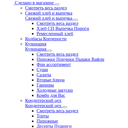
Сделано в магазине
Смотреть весь раздел
Свежий хлеб и выпечка
Свежий хлеб и выпечка
Смотреть весь раздел
Хлеб СП Выпечка Пироги
Ремесленный хлеб
Колбасы Копчености
Кулинария
Кулинария
Смотреть весь раздел
Пирожки Пончики Пышки Вафли
Фри ассортимент
Суши
Салаты
Вторые блюда
Гарниры
Холодные закуски
Комбо для Вас
Кондитерский цех
Кондитерский цех
Смотреть весь раздел
Торты
Пирожные
Десерты Пудинги