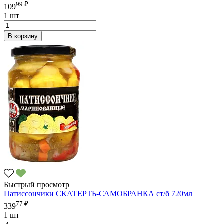
99 ₽
109
1 шт
В корзину
Быстрый просмотр
Патиссончики СКАТЕРТЬ-САМОБРАНКА ст/б 720мл
77 ₽
339
1 шт