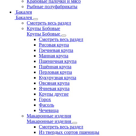
Крабовые палочки и мясо
Рыбные полуфабрикаты
Бакалея
Бакалея
Смотреть весь раздел
Крупы Бобовые
Крупы Бобовые
Смотреть весь раздел
Рисовая крупа
Гречневая крупа
Манная крупа
Пшеничная крупа
Пшённая крупа
Перловая крупа
Кукурузная крупа
Овсяная крупа
Ячневая крупа
Крупы другие
Горох
Фасоль
Чечевица
Макаронные изделия
Макаронные изделия
Смотреть весь раздел
Из твердых сортов пшеницы