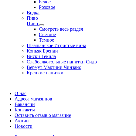
Белое
Розовое
Водка
Пиво
Пиво
Смотреть весь раздел
Cветлое
Темное
Шампанское Игристые вина
Коньяк Бренди
Виски Текила
Слабоалкогольные напитки Сидр
Вермут Мартини Чинзано
Крепкие напитки
Регистрация карты
О нас
Адреса магазинов
Вакансии
Контакты
Оставить отзыв о магазине
Акции
Новости