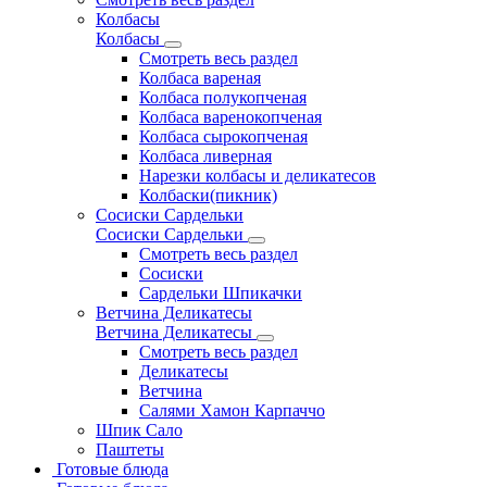
Колбасы
Колбасы
Смотреть весь раздел
Колбаса вареная
Колбаса полукопченая
Колбаса варенокопченая
Колбаса сырокопченая
Колбаса ливерная
Нарезки колбасы и деликатесов
Колбаски(пикник)
Сосиски Сардельки
Сосиски Сардельки
Смотреть весь раздел
Сосиски
Сардельки Шпикачки
Ветчина Деликатесы
Ветчина Деликатесы
Смотреть весь раздел
Деликатесы
Ветчина
Салями Хамон Карпаччо
Шпик Сало
Паштеты
Готовые блюда