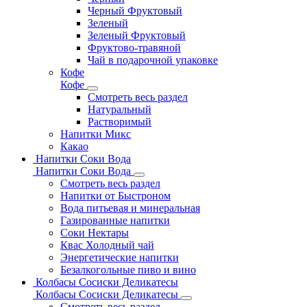
Черный Фруктовый
Зеленый
Зеленый Фруктовый
Фруктово-травяной
Чай в подарочной упаковке
Кофе
Кофе
Смотреть весь раздел
Натуральный
Растворимый
Напитки Микс
Какао
Напитки Соки Вода
Напитки Соки Вода
Смотреть весь раздел
Напитки от Быстроном
Вода питьевая и минеральная
Газированные напитки
Соки Нектары
Квас Холодный чай
Энергетические напитки
Безалкогольные пиво и вино
Колбасы Сосиски Деликатесы
Колбасы Сосиски Деликатесы
Смотреть весь раздел