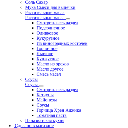
Соль Сахар
Мука Смеси для выпечки
Растительные масла
Растительные масла
Смотреть весь раздел
Подсолнечное
Оливковое
Кукурузное
Из виноградных косточек
Горчичное
Льняное
Кунжутное
Масло из орехов
Масло другое
Смесь масел
Соусы
Соусы
Смотреть весь раздел
Кетчупы
Майонезы
Соусы
Горчица Хрен Аджика
Томатная паста
Паназиатская кухня
Сделано в магазине