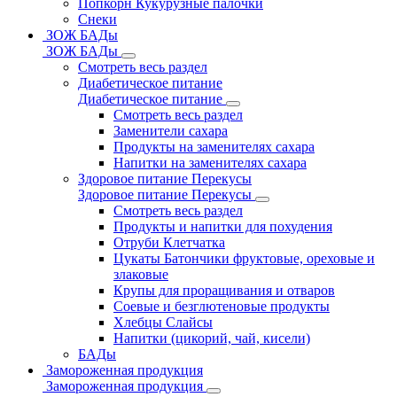
Попкорн Кукурузные палочки
Снеки
ЗОЖ БАДы
ЗОЖ БАДы
Смотреть весь раздел
Диабетическое питание
Диабетическое питание
Смотреть весь раздел
Заменители сахара
Продукты на заменителях сахара
Напитки на заменителях сахара
Здоровое питание Перекусы
Здоровое питание Перекусы
Смотреть весь раздел
Продукты и напитки для похудения
Отруби Клетчатка
Цукаты Батончики фруктовые, ореховые и
злаковые
Крупы для проращивания и отваров
Соевые и безглютеновые продукты
Хлебцы Слайсы
Напитки (цикорий, чай, кисели)
БАДы
Замороженная продукция
Замороженная продукция