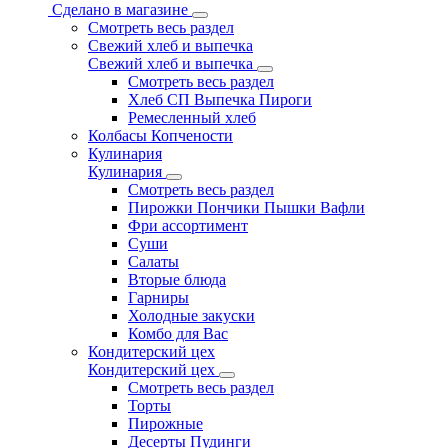
Сделано в магазине
Смотреть весь раздел
Свежий хлеб и выпечка
Свежий хлеб и выпечка
Смотреть весь раздел
Хлеб СП Выпечка Пироги
Ремесленный хлеб
Колбасы Копчености
Кулинария
Кулинария
Смотреть весь раздел
Пирожки Пончики Пышки Вафли
Фри ассортимент
Суши
Салаты
Вторые блюда
Гарниры
Холодные закуски
Комбо для Вас
Кондитерский цех
Кондитерский цех
Смотреть весь раздел
Торты
Пирожные
Десерты Пудинги