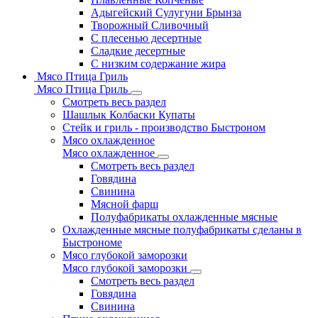
Адыгейский Сулугуни Брынза
Творожный Сливочный
С плесенью десертные
Сладкие десертные
С низким содержание жира
Мясо Птица Гриль
Мясо Птица Гриль
Смотреть весь раздел
Шашлык Колбаски Купаты
Стейк и гриль - производство Быстроном
Мясо охлажденное
Мясо охлажденное
Смотреть весь раздел
Говядина
Свинина
Мясной фарш
Полуфабрикаты охлажденные мясные
Охлажденные мясные полуфабрикаты сделаны в
Быстрономе
Мясо глубокой заморозки
Мясо глубокой заморозки
Смотреть весь раздел
Говядина
Свинина