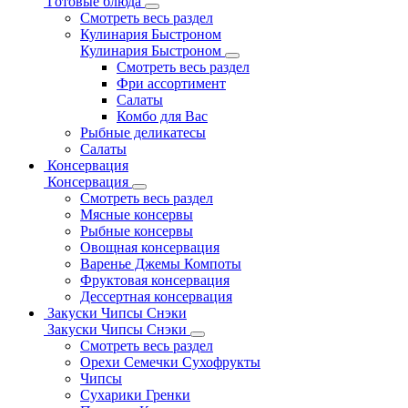
Готовые блюда
Смотреть весь раздел
Кулинария Быстроном
Кулинария Быстроном
Смотреть весь раздел
Фри ассортимент
Салаты
Комбо для Вас
Рыбные деликатесы
Салаты
Консервация
Консервация
Смотреть весь раздел
Мясные консервы
Рыбные консервы
Овощная консервация
Варенье Джемы Компоты
Фруктовая консервация
Дессертная консервация
Закуски Чипсы Снэки
Закуски Чипсы Снэки
Смотреть весь раздел
Орехи Семечки Сухофрукты
Чипсы
Сухарики Гренки