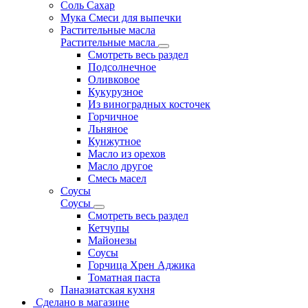
Соль Сахар
Мука Смеси для выпечки
Растительные масла
Растительные масла
Смотреть весь раздел
Подсолнечное
Оливковое
Кукурузное
Из виноградных косточек
Горчичное
Льняное
Кунжутное
Масло из орехов
Масло другое
Смесь масел
Соусы
Соусы
Смотреть весь раздел
Кетчупы
Майонезы
Соусы
Горчица Хрен Аджика
Томатная паста
Паназиатская кухня
Сделано в магазине