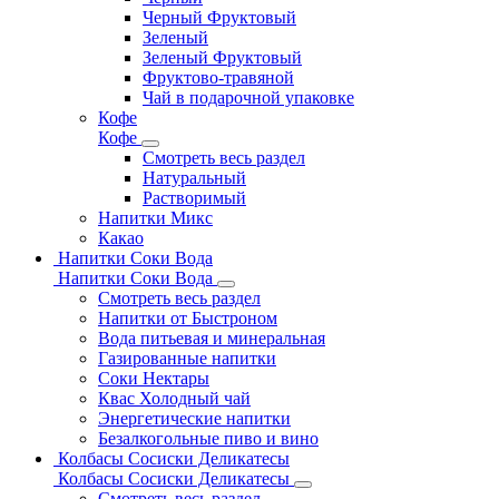
Черный Фруктовый
Зеленый
Зеленый Фруктовый
Фруктово-травяной
Чай в подарочной упаковке
Кофе
Кофе
Смотреть весь раздел
Натуральный
Растворимый
Напитки Микс
Какао
Напитки Соки Вода
Напитки Соки Вода
Смотреть весь раздел
Напитки от Быстроном
Вода питьевая и минеральная
Газированные напитки
Соки Нектары
Квас Холодный чай
Энергетические напитки
Безалкогольные пиво и вино
Колбасы Сосиски Деликатесы
Колбасы Сосиски Деликатесы
Смотреть весь раздел