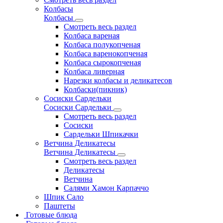
Колбасы
Колбасы
Смотреть весь раздел
Колбаса вареная
Колбаса полукопченая
Колбаса варенокопченая
Колбаса сырокопченая
Колбаса ливерная
Нарезки колбасы и деликатесов
Колбаски(пикник)
Сосиски Сардельки
Сосиски Сардельки
Смотреть весь раздел
Сосиски
Сардельки Шпикачки
Ветчина Деликатесы
Ветчина Деликатесы
Смотреть весь раздел
Деликатесы
Ветчина
Салями Хамон Карпаччо
Шпик Сало
Паштеты
Готовые блюда