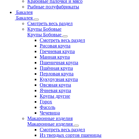
Крабовые палочки и мясо
Рыбные полуфабрикаты
Бакалея
Бакалея
Смотреть весь раздел
Крупы Бобовые
Крупы Бобовые
Смотреть весь раздел
Рисовая крупа
Гречневая крупа
Манная крупа
Пшеничная крупа
Пшённая крупа
Перловая крупа
Кукурузная крупа
Овсяная крупа
Ячневая крупа
Крупы другие
Горох
Фасоль
Чечевица
Макаронные изделия
Макаронные изделия
Смотреть весь раздел
Из твердых сортов пшеницы