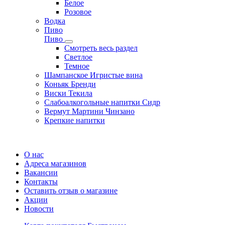
Белое
Розовое
Водка
Пиво
Пиво
Смотреть весь раздел
Cветлое
Темное
Шампанское Игристые вина
Коньяк Бренди
Виски Текила
Слабоалкогольные напитки Сидр
Вермут Мартини Чинзано
Крепкие напитки
Регистрация карты
О нас
Адреса магазинов
Вакансии
Контакты
Оставить отзыв о магазине
Акции
Новости