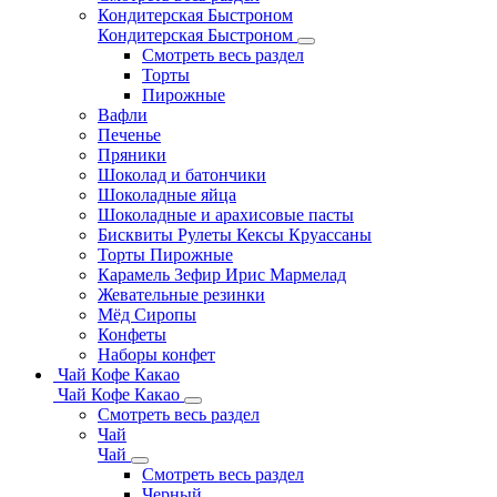
Кондитерская Быстроном
Кондитерская Быстроном
Смотреть весь раздел
Торты
Пирожные
Вафли
Печенье
Пряники
Шоколад и батончики
Шоколадные яйца
Шоколадные и арахисовые пасты
Бисквиты Рулеты Кексы Круассаны
Торты Пирожные
Карамель Зефир Ирис Мармелад
Жевательные резинки
Мёд Сиропы
Конфеты
Наборы конфет
Чай Кофе Какао
Чай Кофе Какао
Смотреть весь раздел
Чай
Чай
Смотреть весь раздел
Черный