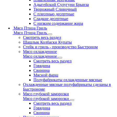
Адыгейский Сулугуни Брынза
Творожный Сливочный
С плесенью десертные
Сладкие десертные
С низким содержание жира
Мясо Птица Гриль
Мясо Птица Гриль
Смотреть весь раздел
Шашлык Колбаски Купаты
Стейк и гриль - производство Быстроном
Мясо охлажденное
Мясо охлажденное
Смотреть весь раздел
Говядина
Свинина
Мясной фарш
Полуфабрикаты охлажденные мясные
Охлажденные мясные полуфабрикаты сделаны в
Быстрономе
Мясо глубокой заморозки
Мясо глубокой заморозки
Смотреть весь раздел
Говядина
Свинина