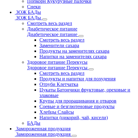
Попкорн Кукурузные палочки
Снеки
ЗОЖ БАДы
ЗОЖ БАДы
Смотреть весь раздел
Диабетическое питание
Диабетическое питание
Смотреть весь раздел
Заменители сахара
Продукты на заменителях сахара
Напитки на заменителях сахара
Здоровое питание Перекусы
Здоровое питание Перекусы
Смотреть весь раздел
Продукты и напитки для похудения
Отруби Клетчатка
Цукаты Батончики фруктовые, ореховые и
злаковые
Крупы для проращивания и отваров
Соевые и безглютеновые продукты
Хлебцы Слайсы
Напитки (цикорий, чай, кисели)
БАДы
Замороженная продукция
Замороженная продукция