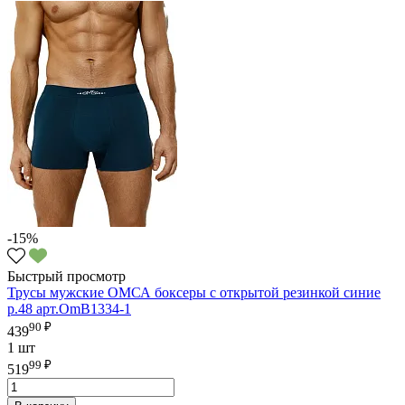
-15%
Быстрый просмотр
Трусы мужские ОМСА боксеры с открытой резинкой синие
р.48 арт.OmB1334-1
90 ₽
439
1 шт
99 ₽
519