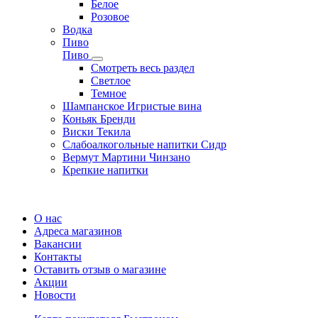
Белое
Розовое
Водка
Пиво
Пиво
Смотреть весь раздел
Cветлое
Темное
Шампанское Игристые вина
Коньяк Бренди
Виски Текила
Слабоалкогольные напитки Сидр
Вермут Мартини Чинзано
Крепкие напитки
Регистрация карты
О нас
Адреса магазинов
Вакансии
Контакты
Оставить отзыв о магазине
Акции
Новости