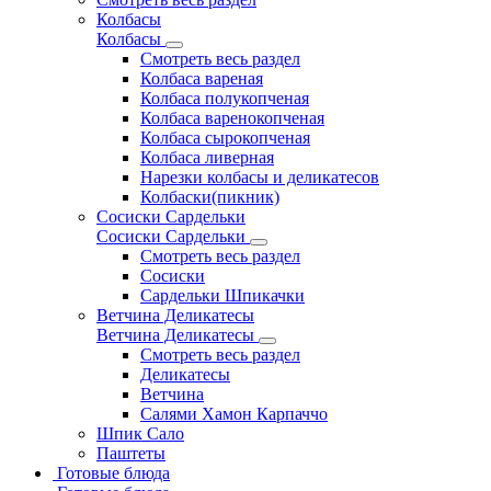
Колбасы
Колбасы
Смотреть весь раздел
Колбаса вареная
Колбаса полукопченая
Колбаса варенокопченая
Колбаса сырокопченая
Колбаса ливерная
Нарезки колбасы и деликатесов
Колбаски(пикник)
Сосиски Сардельки
Сосиски Сардельки
Смотреть весь раздел
Сосиски
Сардельки Шпикачки
Ветчина Деликатесы
Ветчина Деликатесы
Смотреть весь раздел
Деликатесы
Ветчина
Салями Хамон Карпаччо
Шпик Сало
Паштеты
Готовые блюда