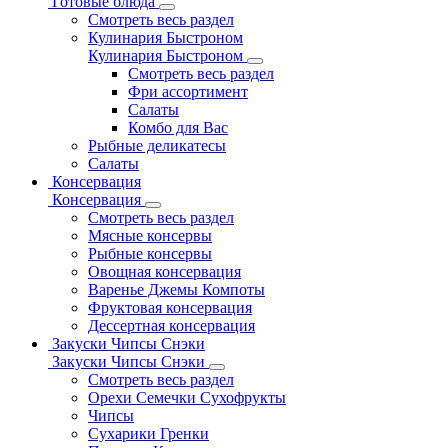
Готовые блюда
Смотреть весь раздел
Кулинария Быстроном
Кулинария Быстроном
Смотреть весь раздел
Фри ассортимент
Салаты
Комбо для Вас
Рыбные деликатесы
Салаты
Консервация
Консервация
Смотреть весь раздел
Мясные консервы
Рыбные консервы
Овощная консервация
Варенье Джемы Компоты
Фруктовая консервация
Дессертная консервация
Закуски Чипсы Снэки
Закуски Чипсы Снэки
Смотреть весь раздел
Орехи Семечки Сухофрукты
Чипсы
Сухарики Гренки