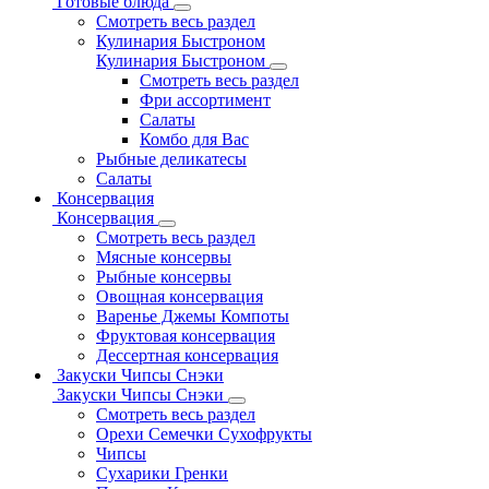
Готовые блюда
Смотреть весь раздел
Кулинария Быстроном
Кулинария Быстроном
Смотреть весь раздел
Фри ассортимент
Салаты
Комбо для Вас
Рыбные деликатесы
Салаты
Консервация
Консервация
Смотреть весь раздел
Мясные консервы
Рыбные консервы
Овощная консервация
Варенье Джемы Компоты
Фруктовая консервация
Дессертная консервация
Закуски Чипсы Снэки
Закуски Чипсы Снэки
Смотреть весь раздел
Орехи Семечки Сухофрукты
Чипсы
Сухарики Гренки