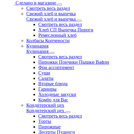
Сделано в магазине
Смотреть весь раздел
Свежий хлеб и выпечка
Свежий хлеб и выпечка
Смотреть весь раздел
Хлеб СП Выпечка Пироги
Ремесленный хлеб
Колбасы Копчености
Кулинария
Кулинария
Смотреть весь раздел
Пирожки Пончики Пышки Вафли
Фри ассортимент
Суши
Салаты
Вторые блюда
Гарниры
Холодные закуски
Комбо для Вас
Кондитерский цех
Кондитерский цех
Смотреть весь раздел
Торты
Пирожные
Десерты Пудинги