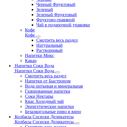
Черный Фруктовый
Зеленый
Зеленый Фруктовый
Фруктово-травяной
Чай в подарочной упаковке
Кофе
Кофе
Смотреть весь раздел
Натуральный
Растворимый
Напитки Микс
Какао
Напитки Соки Вода
Напитки Соки Вода
Смотреть весь раздел
Напитки от Быстроном
Вода питьевая и минеральная
Газированные напитки
Соки Нектары
Квас Холодный чай
Энергетические напитки
Безалкогольные пиво и вино
Колбасы Сосиски Деликатесы
Колбасы Сосиски Деликатесы
Смотреть весь раздел