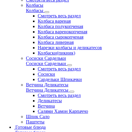
Колбасы
Колбасы
Смотреть весь раздел
Колбаса вареная
Колбаса полукопченая
Колбаса варенокопченая
Колбаса сырокопченая
Колбаса ливерная
Нарезки колбасы и деликатесов
Колбаски(пикник)
Сосиски Сардельки
Сосиски Сардельки
Смотреть весь раздел
Сосиски
Сардельки Шпикачки
Ветчина Деликатесы
Ветчина Деликатесы
Смотреть весь раздел
Деликатесы
Ветчина
Салями Хамон Карпаччо
Шпик Сало
Паштеты
Готовые блюда