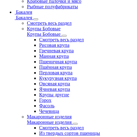
Крабовые палочки и мясо
Рыбные полуфабрикаты
Бакалея
Бакалея
Смотреть весь раздел
Крупы Бобовые
Крупы Бобовые
Смотреть весь раздел
Рисовая крупа
Гречневая крупа
Манная крупа
Пшеничная крупа
Пшённая крупа
Перловая крупа
Кукурузная крупа
Овсяная крупа
Ячневая крупа
Крупы другие
Горох
Фасоль
Чечевица
Макаронные изделия
Макаронные изделия
Смотреть весь раздел
Из твердых сортов пшеницы