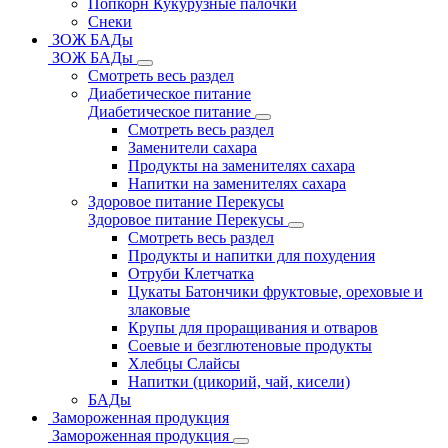
Попкорн Кукурузные палочки
Снеки
ЗОЖ БАДы
ЗОЖ БАДы
Смотреть весь раздел
Диабетическое питание
Диабетическое питание
Смотреть весь раздел
Заменители сахара
Продукты на заменителях сахара
Напитки на заменителях сахара
Здоровое питание Перекусы
Здоровое питание Перекусы
Смотреть весь раздел
Продукты и напитки для похудения
Отруби Клетчатка
Цукаты Батончики фруктовые, ореховые и
злаковые
Крупы для проращивания и отваров
Соевые и безглютеновые продукты
Хлебцы Слайсы
Напитки (цикорий, чай, кисели)
БАДы
Замороженная продукция
Замороженная продукция