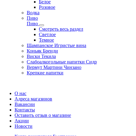
Белое
Розовое
Водка
Пиво
Пиво
Смотреть весь раздел
Cветлое
Темное
Шампанское Игристые вина
Коньяк Бренди
Виски Текила
Слабоалкогольные напитки Сидр
Вермут Мартини Чинзано
Крепкие напитки
Регистрация карты
О нас
Адреса магазинов
Вакансии
Контакты
Оставить отзыв о магазине
Акции
Новости