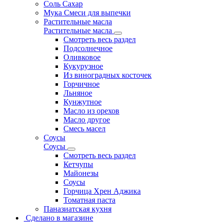
Соль Сахар
Мука Смеси для выпечки
Растительные масла
Растительные масла
Смотреть весь раздел
Подсолнечное
Оливковое
Кукурузное
Из виноградных косточек
Горчичное
Льняное
Кунжутное
Масло из орехов
Масло другое
Смесь масел
Соусы
Соусы
Смотреть весь раздел
Кетчупы
Майонезы
Соусы
Горчица Хрен Аджика
Томатная паста
Паназиатская кухня
Сделано в магазине