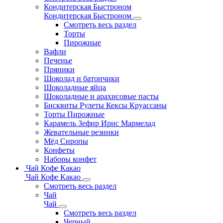
Кондитерская Быстроном
Кондитерская Быстроном
Смотреть весь раздел
Торты
Пирожные
Вафли
Печенье
Пряники
Шоколад и батончики
Шоколадные яйца
Шоколадные и арахисовые пасты
Бисквиты Рулеты Кексы Круассаны
Торты Пирожные
Карамель Зефир Ирис Мармелад
Жевательные резинки
Мёд Сиропы
Конфеты
Наборы конфет
Чай Кофе Какао
Чай Кофе Какао
Смотреть весь раздел
Чай
Чай
Смотреть весь раздел
Черный