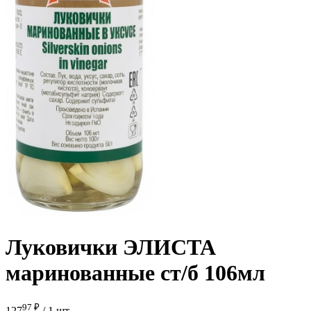
Луковички ЭЛИСТА
маринованные ст/б 106мл
97 ₽
127
/
1 шт