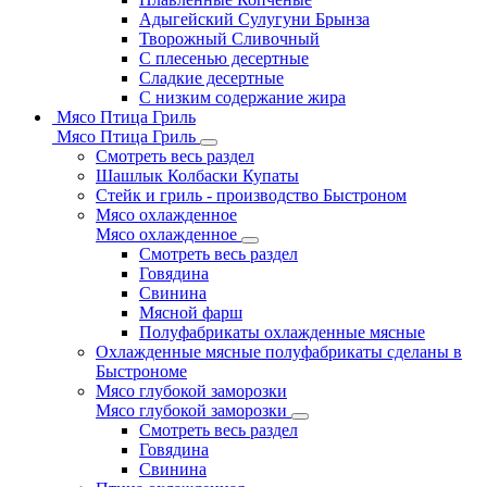
Адыгейский Сулугуни Брынза
Творожный Сливочный
С плесенью десертные
Сладкие десертные
С низким содержание жира
Мясо Птица Гриль
Мясо Птица Гриль
Смотреть весь раздел
Шашлык Колбаски Купаты
Стейк и гриль - производство Быстроном
Мясо охлажденное
Мясо охлажденное
Смотреть весь раздел
Говядина
Свинина
Мясной фарш
Полуфабрикаты охлажденные мясные
Охлажденные мясные полуфабрикаты сделаны в
Быстрономе
Мясо глубокой заморозки
Мясо глубокой заморозки
Смотреть весь раздел
Говядина
Свинина