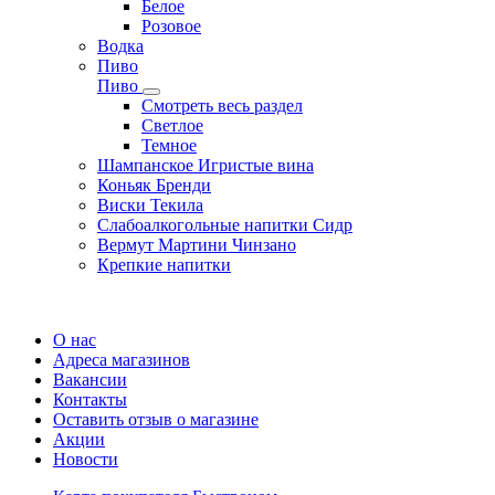
Белое
Розовое
Водка
Пиво
Пиво
Смотреть весь раздел
Cветлое
Темное
Шампанское Игристые вина
Коньяк Бренди
Виски Текила
Слабоалкогольные напитки Сидр
Вермут Мартини Чинзано
Крепкие напитки
Регистрация карты
О нас
Адреса магазинов
Вакансии
Контакты
Оставить отзыв о магазине
Акции
Новости