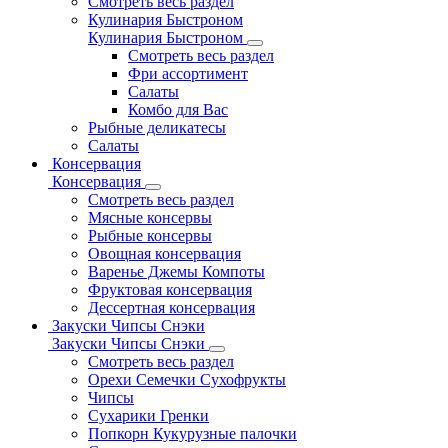
Смотреть весь раздел
Кулинария Быстроном
Кулинария Быстроном
Смотреть весь раздел
Фри ассортимент
Салаты
Комбо для Вас
Рыбные деликатесы
Салаты
Консервация
Консервация
Смотреть весь раздел
Мясные консервы
Рыбные консервы
Овощная консервация
Варенье Джемы Компоты
Фруктовая консервация
Дессертная консервация
Закуски Чипсы Снэки
Закуски Чипсы Снэки
Смотреть весь раздел
Орехи Семечки Сухофрукты
Чипсы
Сухарики Гренки
Попкорн Кукурузные палочки