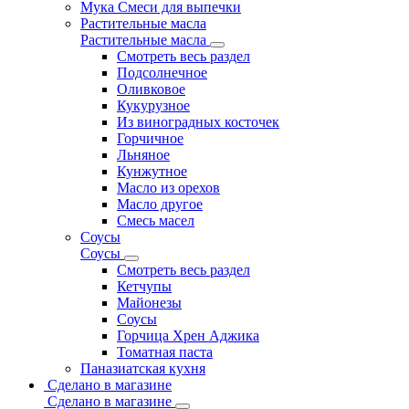
Мука Смеси для выпечки
Растительные масла
Растительные масла
Смотреть весь раздел
Подсолнечное
Оливковое
Кукурузное
Из виноградных косточек
Горчичное
Льняное
Кунжутное
Масло из орехов
Масло другое
Смесь масел
Соусы
Соусы
Смотреть весь раздел
Кетчупы
Майонезы
Соусы
Горчица Хрен Аджика
Томатная паста
Паназиатская кухня
Сделано в магазине
Сделано в магазине