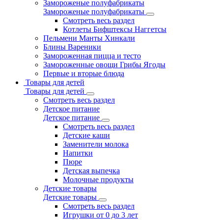
Замороженые полуфабрикаты
Замороженые полуфабрикаты
Смотреть весь раздел
Котлеты Бифштексы Наггетсы
Пельмени Манты Хинкали
Блины Вареники
Замороженная пицца и тесто
Замороженные овощи Грибы Ягоды
Первые и вторые блюда
Товары для детей
Товары для детей
Смотреть весь раздел
Детское питание
Детское питание
Смотреть весь раздел
Детские каши
Заменители молока
Напитки
Пюре
Детская выпечка
Молочные продукты
Детские товары
Детские товары
Смотреть весь раздел
Игрушки от 0 до 3 лет