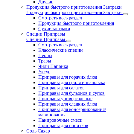
Другие
Продукция быстрого приготовления Завтраки
Продукция быстрого приготовления Завтраки
Смотреть весь раздел
Продукция быстрого приготовления
Сухие завтраки
Специи Приправы
Специи Приправы
Смотреть весь раздел
Классические специи
Перцы
Травы
Чили Паприка
Уксус
Приправы для горячих блюд
Приправы для гриля и шашлыка
Приправы для салатов
Приправы для бульонов и супов
Приправы универсальные
Приправы для сладких блюд
Приправы для консервирования/
маринования
Панировочные смеси
Приправы для напитков
Соль Сахар