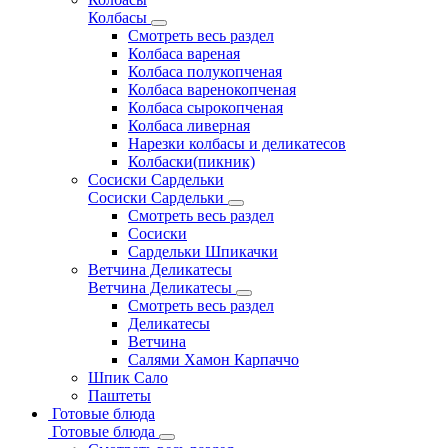
Колбасы
Смотреть весь раздел
Колбаса вареная
Колбаса полукопченая
Колбаса варенокопченая
Колбаса сырокопченая
Колбаса ливерная
Нарезки колбасы и деликатесов
Колбаски(пикник)
Сосиски Сардельки
Сосиски Сардельки
Смотреть весь раздел
Сосиски
Сардельки Шпикачки
Ветчина Деликатесы
Ветчина Деликатесы
Смотреть весь раздел
Деликатесы
Ветчина
Салями Хамон Карпаччо
Шпик Сало
Паштеты
Готовые блюда
Готовые блюда