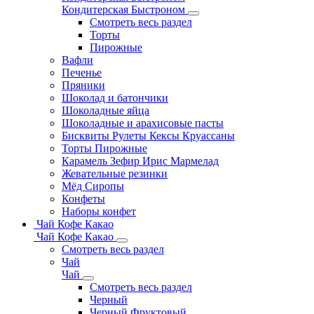
Кондитерская Быстроном
Смотреть весь раздел
Торты
Пирожные
Вафли
Печенье
Пряники
Шоколад и батончики
Шоколадные яйца
Шоколадные и арахисовые пасты
Бисквиты Рулеты Кексы Круассаны
Торты Пирожные
Карамель Зефир Ирис Мармелад
Жевательные резинки
Мёд Сиропы
Конфеты
Наборы конфет
Чай Кофе Какао
Чай Кофе Какао
Смотреть весь раздел
Чай
Чай
Смотреть весь раздел
Черный
Черный Фруктовый