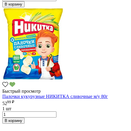
В корзину
Быстрый просмотр
Палочки кукурузные НИКИТКА сливочные м/у 80г
99 ₽
52
1 шт
В корзину