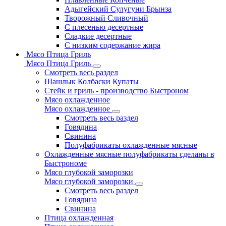
Адыгейский Сулугуни Брынза
Творожный Сливочный
С плесенью десертные
Сладкие десертные
С низким содержание жира
Мясо Птица Гриль
Мясо Птица Гриль
Смотреть весь раздел
Шашлык Колбаски Купаты
Стейк и гриль - производство Быстроном
Мясо охлажденное
Мясо охлажденное
Смотреть весь раздел
Говядина
Свинина
Полуфабрикаты охлажденные мясные
Охлажденные мясные полуфабрикаты сделаны в
Быстрономе
Мясо глубокой заморозки
Мясо глубокой заморозки
Смотреть весь раздел
Говядина
Свинина
Птица охлажденная