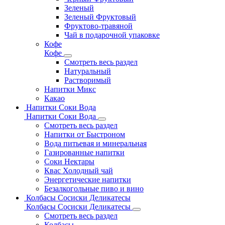
Зеленый
Зеленый Фруктовый
Фруктово-травяной
Чай в подарочной упаковке
Кофе
Кофе
Смотреть весь раздел
Натуральный
Растворимый
Напитки Микс
Какао
Напитки Соки Вода
Напитки Соки Вода
Смотреть весь раздел
Напитки от Быстроном
Вода питьевая и минеральная
Газированные напитки
Соки Нектары
Квас Холодный чай
Энергетические напитки
Безалкогольные пиво и вино
Колбасы Сосиски Деликатесы
Колбасы Сосиски Деликатесы
Смотреть весь раздел
Колбасы