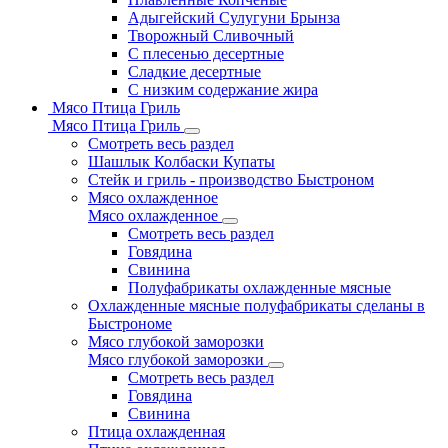
Адыгейский Сулугуни Брынза
Творожный Сливочный
С плесенью десертные
Сладкие десертные
С низким содержание жира
Мясо Птица Гриль
Мясо Птица Гриль
Смотреть весь раздел
Шашлык Колбаски Купаты
Стейк и гриль - производство Быстроном
Мясо охлажденное
Мясо охлажденное
Смотреть весь раздел
Говядина
Свинина
Полуфабрикаты охлажденные мясные
Охлажденные мясные полуфабрикаты сделаны в
Быстрономе
Мясо глубокой заморозки
Мясо глубокой заморозки
Смотреть весь раздел
Говядина
Свинина
Птица охлажденная