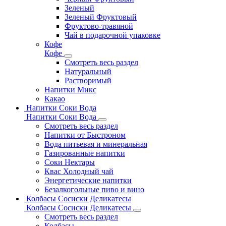
Зеленый
Зеленый Фруктовый
Фруктово-травяной
Чай в подарочной упаковке
Кофе
Кофе
Смотреть весь раздел
Натуральный
Растворимый
Напитки Микс
Какао
Напитки Соки Вода
Напитки Соки Вода
Смотреть весь раздел
Напитки от Быстроном
Вода питьевая и минеральная
Газированные напитки
Соки Нектары
Квас Холодный чай
Энергетические напитки
Безалкогольные пиво и вино
Колбасы Сосиски Деликатесы
Колбасы Сосиски Деликатесы
Смотреть весь раздел
Колбасы