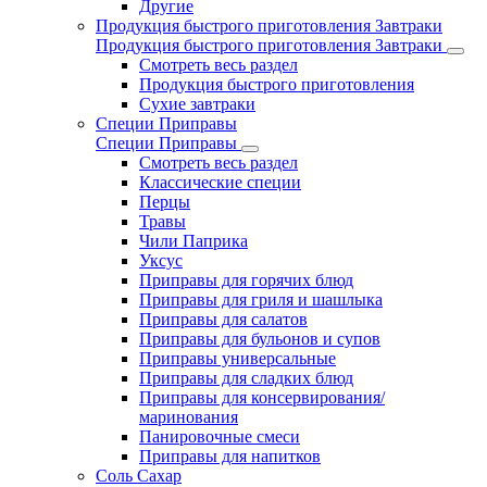
Другие
Продукция быстрого приготовления Завтраки
Продукция быстрого приготовления Завтраки
Смотреть весь раздел
Продукция быстрого приготовления
Сухие завтраки
Специи Приправы
Специи Приправы
Смотреть весь раздел
Классические специи
Перцы
Травы
Чили Паприка
Уксус
Приправы для горячих блюд
Приправы для гриля и шашлыка
Приправы для салатов
Приправы для бульонов и супов
Приправы универсальные
Приправы для сладких блюд
Приправы для консервирования/
маринования
Панировочные смеси
Приправы для напитков
Соль Сахар