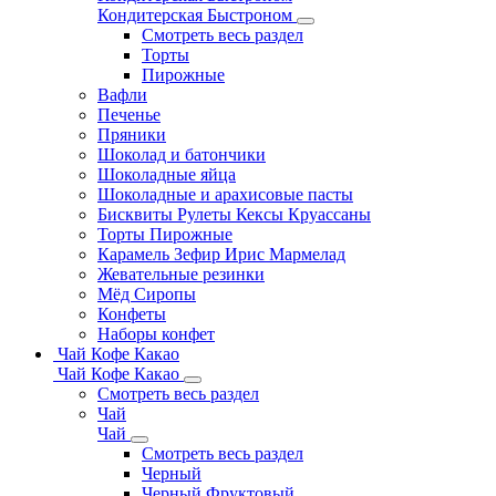
Кондитерская Быстроном
Смотреть весь раздел
Торты
Пирожные
Вафли
Печенье
Пряники
Шоколад и батончики
Шоколадные яйца
Шоколадные и арахисовые пасты
Бисквиты Рулеты Кексы Круассаны
Торты Пирожные
Карамель Зефир Ирис Мармелад
Жевательные резинки
Мёд Сиропы
Конфеты
Наборы конфет
Чай Кофе Какао
Чай Кофе Какао
Смотреть весь раздел
Чай
Чай
Смотреть весь раздел
Черный
Черный Фруктовый