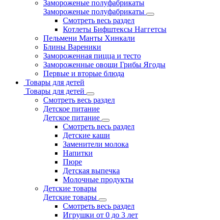
Замороженые полуфабрикаты
Замороженые полуфабрикаты
Смотреть весь раздел
Котлеты Бифштексы Наггетсы
Пельмени Манты Хинкали
Блины Вареники
Замороженная пицца и тесто
Замороженные овощи Грибы Ягоды
Первые и вторые блюда
Товары для детей
Товары для детей
Смотреть весь раздел
Детское питание
Детское питание
Смотреть весь раздел
Детские каши
Заменители молока
Напитки
Пюре
Детская выпечка
Молочные продукты
Детские товары
Детские товары
Смотреть весь раздел
Игрушки от 0 до 3 лет