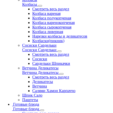
Колбасы
Смотреть весь раздел
Колбаса вареная
Колбаса полукопченая
Колбаса варенокопченая
Колбаса сырокопченая
Колбаса ливерная
Нарезки колбасы и деликатесов
Колбаски(пикник)
Сосиски Сардельки
Сосиски Сардельки
Смотреть весь раздел
Сосиски
Сардельки Шпикачки
Ветчина Деликатесы
Ветчина Деликатесы
Смотреть весь раздел
Деликатесы
Ветчина
Салями Хамон Карпаччо
Шпик Сало
Паштеты
Готовые блюда
Готовые блюда