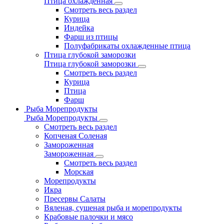
Птица охлажденная
Смотреть весь раздел
Курица
Индейка
Фарш из птицы
Полуфабрикаты охлажденные птица
Птица глубокой заморозки
Птица глубокой заморозки
Смотреть весь раздел
Курица
Птица
Фарш
Рыба Морепродукты
Рыба Морепродукты
Смотреть весь раздел
Копченая Соленая
Замороженная
Замороженная
Смотреть весь раздел
Морская
Морепродукты
Икра
Пресервы Салаты
Вяленая, сушеная рыба и морепродукты
Крабовые палочки и мясо