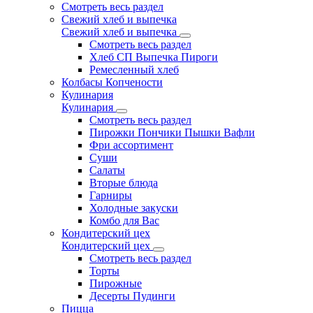
Смотреть весь раздел
Свежий хлеб и выпечка
Свежий хлеб и выпечка
Смотреть весь раздел
Хлеб СП Выпечка Пироги
Ремесленный хлеб
Колбасы Копчености
Кулинария
Кулинария
Смотреть весь раздел
Пирожки Пончики Пышки Вафли
Фри ассортимент
Суши
Салаты
Вторые блюда
Гарниры
Холодные закуски
Комбо для Вас
Кондитерский цех
Кондитерский цех
Смотреть весь раздел
Торты
Пирожные
Десерты Пудинги
Пицца