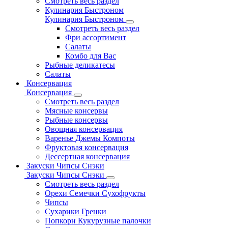
Смотреть весь раздел
Кулинария Быстроном
Кулинария Быстроном
Смотреть весь раздел
Фри ассортимент
Салаты
Комбо для Вас
Рыбные деликатесы
Салаты
Консервация
Консервация
Смотреть весь раздел
Мясные консервы
Рыбные консервы
Овощная консервация
Варенье Джемы Компоты
Фруктовая консервация
Дессертная консервация
Закуски Чипсы Снэки
Закуски Чипсы Снэки
Смотреть весь раздел
Орехи Семечки Сухофрукты
Чипсы
Сухарики Гренки
Попкорн Кукурузные палочки