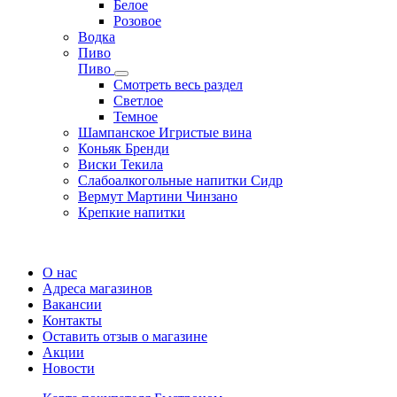
Белое
Розовое
Водка
Пиво
Пиво
Смотреть весь раздел
Cветлое
Темное
Шампанское Игристые вина
Коньяк Бренди
Виски Текила
Слабоалкогольные напитки Сидр
Вермут Мартини Чинзано
Крепкие напитки
Регистрация карты
О нас
Адреса магазинов
Вакансии
Контакты
Оставить отзыв о магазине
Акции
Новости