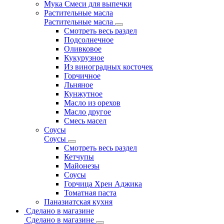
Мука Смеси для выпечки
Растительные масла
Растительные масла
Смотреть весь раздел
Подсолнечное
Оливковое
Кукурузное
Из виноградных косточек
Горчичное
Льняное
Кунжутное
Масло из орехов
Масло другое
Смесь масел
Соусы
Соусы
Смотреть весь раздел
Кетчупы
Майонезы
Соусы
Горчица Хрен Аджика
Томатная паста
Паназиатская кухня
Сделано в магазине
Сделано в магазине