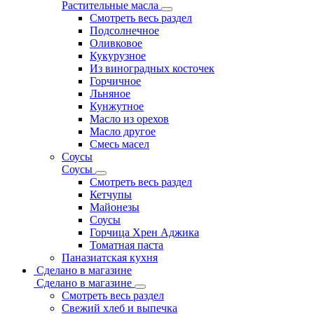
Растительные масла
Смотреть весь раздел
Подсолнечное
Оливковое
Кукурузное
Из виноградных косточек
Горчичное
Льняное
Кунжутное
Масло из орехов
Масло другое
Смесь масел
Соусы
Соусы
Смотреть весь раздел
Кетчупы
Майонезы
Соусы
Горчица Хрен Аджика
Томатная паста
Паназиатская кухня
Сделано в магазине
Сделано в магазине
Смотреть весь раздел
Свежий хлеб и выпечка