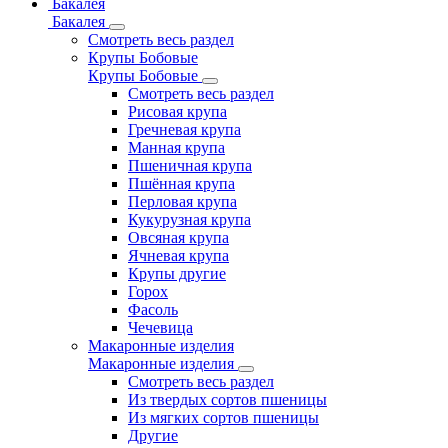
Бакалея
Бакалея
Смотреть весь раздел
Крупы Бобовые
Крупы Бобовые
Смотреть весь раздел
Рисовая крупа
Гречневая крупа
Манная крупа
Пшеничная крупа
Пшённая крупа
Перловая крупа
Кукурузная крупа
Овсяная крупа
Ячневая крупа
Крупы другие
Горох
Фасоль
Чечевица
Макаронные изделия
Макаронные изделия
Смотреть весь раздел
Из твердых сортов пшеницы
Из мягких сортов пшеницы
Другие