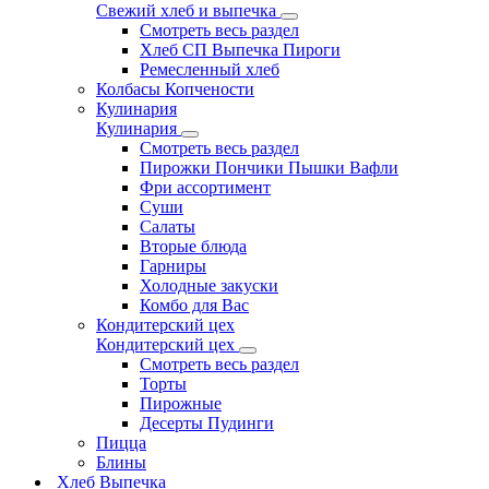
Свежий хлеб и выпечка
Смотреть весь раздел
Хлеб СП Выпечка Пироги
Ремесленный хлеб
Колбасы Копчености
Кулинария
Кулинария
Смотреть весь раздел
Пирожки Пончики Пышки Вафли
Фри ассортимент
Суши
Салаты
Вторые блюда
Гарниры
Холодные закуски
Комбо для Вас
Кондитерский цех
Кондитерский цех
Смотреть весь раздел
Торты
Пирожные
Десерты Пудинги
Пицца
Блины
Хлеб Выпечка