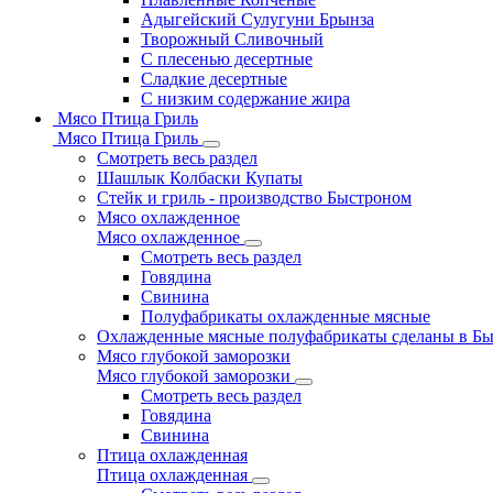
Адыгейский Сулугуни Брынза
Творожный Сливочный
С плесенью десертные
Сладкие десертные
С низким содержание жира
Мясо Птица Гриль
Мясо Птица Гриль
Смотреть весь раздел
Шашлык Колбаски Купаты
Стейк и гриль - производство Быстроном
Мясо охлажденное
Мясо охлажденное
Смотреть весь раздел
Говядина
Свинина
Полуфабрикаты охлажденные мясные
Охлажденные мясные полуфабрикаты сделаны в Б
Мясо глубокой заморозки
Мясо глубокой заморозки
Смотреть весь раздел
Говядина
Свинина
Птица охлажденная
Птица охлажденная