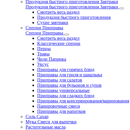
Продукция быстрого приготовления Завтраки
Продукция быстрого приготовления Завтраки
Смотреть весь раздел
Продукция быстрого приготовления
Сухие завтраки
Специи Приправы
Специи Приправы
Смотреть весь раздел
Классические специи
Перцы
Травы
Чили Паприка
Уксус
Приправы для горячих блюд
Приправы для гриля и шашлыка
Приправы для салатов
Приправы для бульонов и супов
Приправы универсальные
Приправы для сладких блюд
Приправы для консервирования/маринования
Панировочные смеси
Приправы для напитков
Соль Сахар
Мука Смеси для выпечки
Растительные масла