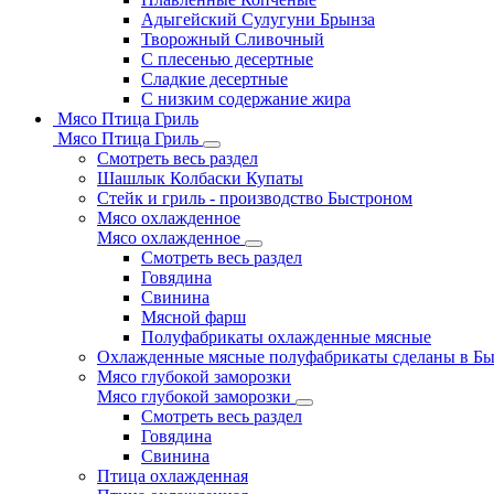
Адыгейский Сулугуни Брынза
Творожный Сливочный
С плесенью десертные
Сладкие десертные
С низким содержание жира
Мясо Птица Гриль
Мясо Птица Гриль
Смотреть весь раздел
Шашлык Колбаски Купаты
Стейк и гриль - производство Быстроном
Мясо охлажденное
Мясо охлажденное
Смотреть весь раздел
Говядина
Свинина
Мясной фарш
Полуфабрикаты охлажденные мясные
Охлажденные мясные полуфабрикаты сделаны в Б
Мясо глубокой заморозки
Мясо глубокой заморозки
Смотреть весь раздел
Говядина
Свинина
Птица охлажденная