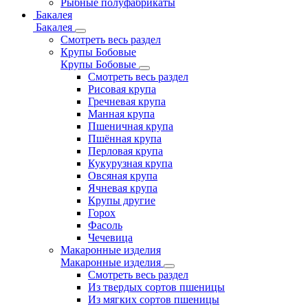
Рыбные полуфабрикаты
Бакалея
Бакалея
Смотреть весь раздел
Крупы Бобовые
Крупы Бобовые
Смотреть весь раздел
Рисовая крупа
Гречневая крупа
Манная крупа
Пшеничная крупа
Пшённая крупа
Перловая крупа
Кукурузная крупа
Овсяная крупа
Ячневая крупа
Крупы другие
Горох
Фасоль
Чечевица
Макаронные изделия
Макаронные изделия
Смотреть весь раздел
Из твердых сортов пшеницы
Из мягких сортов пшеницы