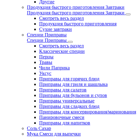
Другие
Продукция быстрого приготовления Завтраки
Продукция быстрого приготовления Завтраки
Смотреть весь раздел
Продукция быстрого приготовления
Сухие завтраки
Специи Приправы
Специи Приправы
Смотреть весь раздел
Классические специи
Перцы
Травы
Чили Паприка
Уксус
Приправы для горячих блюд
Приправы для гриля и шашлыка
Приправы для салатов
Приправы для бульонов и супов
Приправы универсальные
Приправы для сладких блюд
Приправы для консервирования/маринования
Панировочные смеси
Приправы для напитков
Соль Сахар
Мука Смеси для выпечки