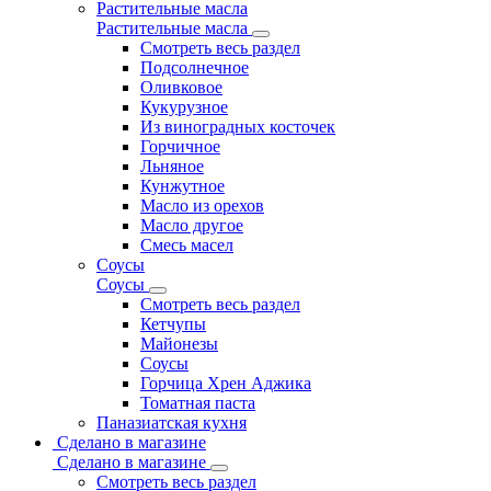
Растительные масла
Растительные масла
Смотреть весь раздел
Подсолнечное
Оливковое
Кукурузное
Из виноградных косточек
Горчичное
Льняное
Кунжутное
Масло из орехов
Масло другое
Смесь масел
Соусы
Соусы
Смотреть весь раздел
Кетчупы
Майонезы
Соусы
Горчица Хрен Аджика
Томатная паста
Паназиатская кухня
Сделано в магазине
Сделано в магазине
Смотреть весь раздел