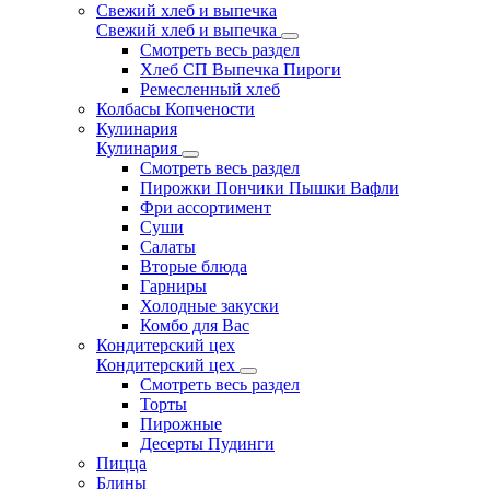
Свежий хлеб и выпечка
Свежий хлеб и выпечка
Смотреть весь раздел
Хлеб СП Выпечка Пироги
Ремесленный хлеб
Колбасы Копчености
Кулинария
Кулинария
Смотреть весь раздел
Пирожки Пончики Пышки Вафли
Фри ассортимент
Суши
Салаты
Вторые блюда
Гарниры
Холодные закуски
Комбо для Вас
Кондитерский цех
Кондитерский цех
Смотреть весь раздел
Торты
Пирожные
Десерты Пудинги
Пицца
Блины