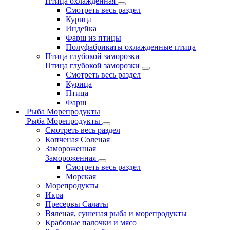
Птица охлажденная
Смотреть весь раздел
Курица
Индейка
Фарш из птицы
Полуфабрикаты охлажденные птица
Птица глубокой заморозки
Птица глубокой заморозки
Смотреть весь раздел
Курица
Птица
Фарш
Рыба Морепродукты
Рыба Морепродукты
Смотреть весь раздел
Копченая Соленая
Замороженная
Замороженная
Смотреть весь раздел
Морская
Морепродукты
Икра
Пресервы Салаты
Вяленая, сушеная рыба и морепродукты
Крабовые палочки и мясо