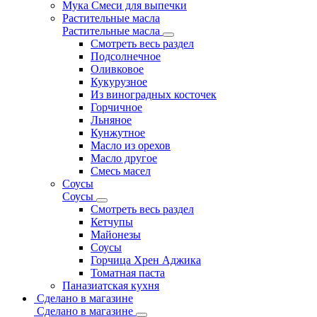
Мука Смеси для выпечки
Растительные масла
Растительные масла
Смотреть весь раздел
Подсолнечное
Оливковое
Кукурузное
Из виноградных косточек
Горчичное
Льняное
Кунжутное
Масло из орехов
Масло другое
Смесь масел
Соусы
Соусы
Смотреть весь раздел
Кетчупы
Майонезы
Соусы
Горчица Хрен Аджика
Томатная паста
Паназиатская кухня
Сделано в магазине
Сделано в магазине