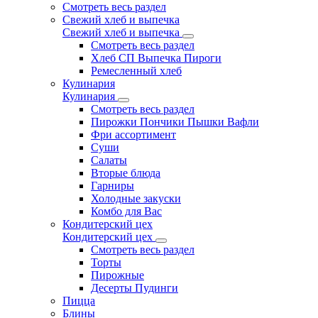
Смотреть весь раздел
Свежий хлеб и выпечка
Свежий хлеб и выпечка
Смотреть весь раздел
Хлеб СП Выпечка Пироги
Ремесленный хлеб
Кулинария
Кулинария
Смотреть весь раздел
Пирожки Пончики Пышки Вафли
Фри ассортимент
Суши
Салаты
Вторые блюда
Гарниры
Холодные закуски
Комбо для Вас
Кондитерский цех
Кондитерский цех
Смотреть весь раздел
Торты
Пирожные
Десерты Пудинги
Пицца
Блины