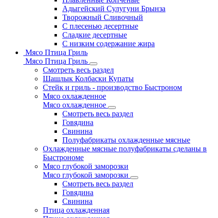
Адыгейский Сулугуни Брынза
Творожный Сливочный
С плесенью десертные
Сладкие десертные
С низким содержание жира
Мясо Птица Гриль
Мясо Птица Гриль
Смотреть весь раздел
Шашлык Колбаски Купаты
Стейк и гриль - производство Быстроном
Мясо охлажденное
Мясо охлажденное
Смотреть весь раздел
Говядина
Свинина
Полуфабрикаты охлажденные мясные
Охлажденные мясные полуфабрикаты сделаны в
Быстрономе
Мясо глубокой заморозки
Мясо глубокой заморозки
Смотреть весь раздел
Говядина
Свинина
Птица охлажденная