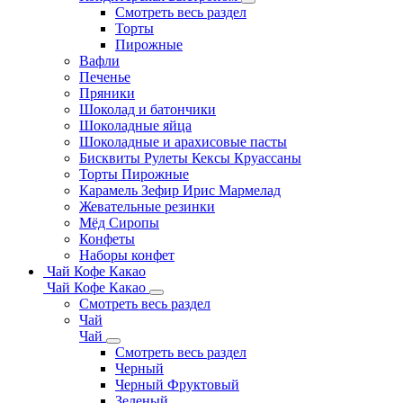
Смотреть весь раздел
Торты
Пирожные
Вафли
Печенье
Пряники
Шоколад и батончики
Шоколадные яйца
Шоколадные и арахисовые пасты
Бисквиты Рулеты Кексы Круассаны
Торты Пирожные
Карамель Зефир Ирис Мармелад
Жевательные резинки
Мёд Сиропы
Конфеты
Наборы конфет
Чай Кофе Какао
Чай Кофе Какао
Смотреть весь раздел
Чай
Чай
Смотреть весь раздел
Черный
Черный Фруктовый
Зеленый