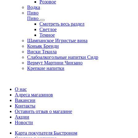
Розовое
Водка
Пиво
Пиво
Смотреть весь раздел
Cветлое
Темное
Шампанское Игристые вина
Коньяк Бренди
Виски Текила
Слабоалкогольные напитки Сидр
Вермут Мартини Чинзано
Крепкие напитки
Регистрация карты
О нас
Адреса магазинов
Вакансии
Контакты
Оставить отзыв о магазине
Акции
Новости
Карта покупателя Быстроном