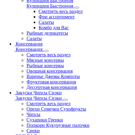
Кулинария Быстроном
Кулинария Быстроном
Смотреть весь раздел
Фри ассортимент
Салаты
Комбо для Вас
Рыбные деликатесы
Салаты
Консервация
Консервация
Смотреть весь раздел
Мясные консервы
Рыбные консервы
Овощная консервация
Варенье Джемы Компоты
Фруктовая консервация
Дессертная консервация
Закуски Чипсы Снэки
Закуски Чипсы Снэки
Смотреть весь раздел
Орехи Семечки Сухофрукты
Чипсы
Сухарики Гренки
Попкорн Кукурузные палочки
Снеки