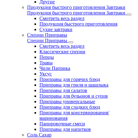
Другие
Продукция быстрого приготовления Завтраки
Продукция быстрого приготовления Завтраки
Смотреть весь раздел
Продукция быстрого приготовления
Сухие завтраки
Специи Приправы
Специи Приправы
Смотреть весь раздел
Классические специи
Перцы
Травы
Чили Паприка
Уксус
Приправы для горячих блюд
Приправы для гриля и шашлыка
Приправы для салатов
Приправы для бульонов и супов
Приправы универсальные
Приправы для сладких блюд
Приправы для консервирования/
маринования
Панировочные смеси
Приправы для напитков
Соль Сахар