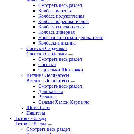
Смотреть весь раздел
Колбаса вареная
Колбаса полукопченая
Колбаса варенокопченая
Колбаса сырокопченая
Колбаса ливерная
Нарезки колбасы и деликатесов
Колбаски(пикник)
Сосиски Сардельки
Сосиски Сардельки
Смотреть весь раздел
Сосиски
Сардельки Шпикачки
Ветчина Деликатесы
Ветчина Деликатесы
Смотреть весь раздел
Деликатесы
Ветчина
Салями Хамон Карпаччо
Шпик Сало
Паштеты
Готовые блюда
Готовые блюда
Смотреть весь раздел