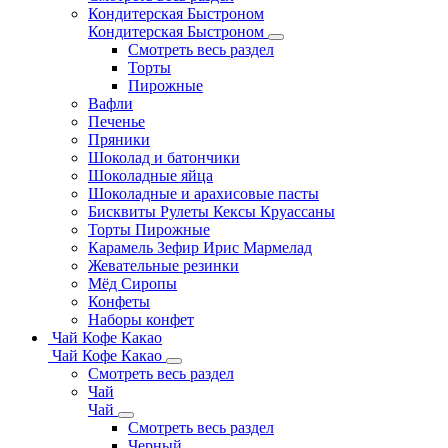
Кондитерская Быстроном
Кондитерская Быстроном
Смотреть весь раздел
Торты
Пирожные
Вафли
Печенье
Пряники
Шоколад и батончики
Шоколадные яйца
Шоколадные и арахисовые пасты
Бисквиты Рулеты Кексы Круассаны
Торты Пирожные
Карамель Зефир Ирис Мармелад
Жевательные резинки
Мёд Сиропы
Конфеты
Наборы конфет
Чай Кофе Какао
Чай Кофе Какао
Смотреть весь раздел
Чай
Чай
Смотреть весь раздел
Черный