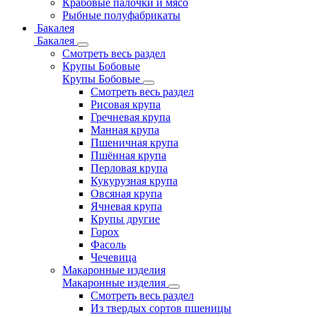
Крабовые палочки и мясо
Рыбные полуфабрикаты
Бакалея
Бакалея
Смотреть весь раздел
Крупы Бобовые
Крупы Бобовые
Смотреть весь раздел
Рисовая крупа
Гречневая крупа
Манная крупа
Пшеничная крупа
Пшённая крупа
Перловая крупа
Кукурузная крупа
Овсяная крупа
Ячневая крупа
Крупы другие
Горох
Фасоль
Чечевица
Макаронные изделия
Макаронные изделия
Смотреть весь раздел
Из твердых сортов пшеницы