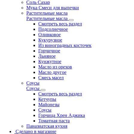
Соль Сахар
Мука Смеси для выпечки
Растительные масла
Растительные масла
Смотреть весь раздел
Подсолнечное
Оливковое
Кукурузное
Из виноградных косточек
Горчичное
Льняное
Кунжутное
Масло из орехов
Масло другое
Смесь масел
Соусы
Соусы
Смотреть весь раздел
Кетчупы
Майонезы
Соусы
Горчица Хрен Аджика
Томатная паста
Паназиатская кухня
Сделано в магазине