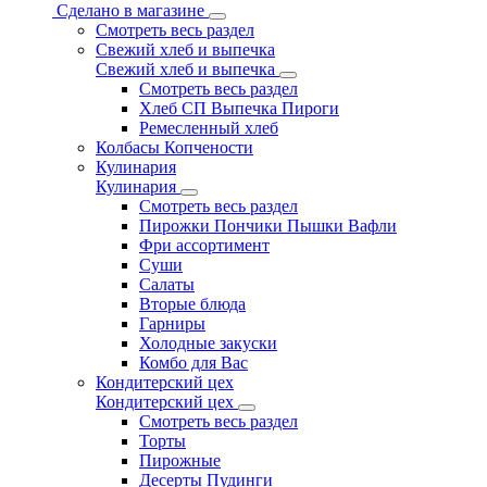
Сделано в магазине
Смотреть весь раздел
Свежий хлеб и выпечка
Свежий хлеб и выпечка
Смотреть весь раздел
Хлеб СП Выпечка Пироги
Ремесленный хлеб
Колбасы Копчености
Кулинария
Кулинария
Смотреть весь раздел
Пирожки Пончики Пышки Вафли
Фри ассортимент
Суши
Салаты
Вторые блюда
Гарниры
Холодные закуски
Комбо для Вас
Кондитерский цех
Кондитерский цех
Смотреть весь раздел
Торты
Пирожные
Десерты Пудинги