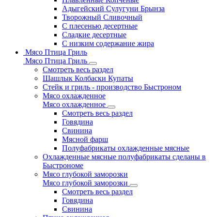
Адыгейский Сулугуни Брынза
Творожный Сливочный
С плесенью десертные
Сладкие десертные
С низким содержание жира
Мясо Птица Гриль
Мясо Птица Гриль
Смотреть весь раздел
Шашлык Колбаски Купаты
Стейк и гриль - производство Быстроном
Мясо охлажденное
Мясо охлажденное
Смотреть весь раздел
Говядина
Свинина
Мясной фарш
Полуфабрикаты охлажденные мясные
Охлажденные мясные полуфабрикаты сделаны в
Быстрономе
Мясо глубокой заморозки
Мясо глубокой заморозки
Смотреть весь раздел
Говядина
Свинина