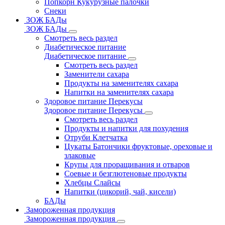
Попкорн Кукурузные палочки
Снеки
ЗОЖ БАДы
ЗОЖ БАДы
Смотреть весь раздел
Диабетическое питание
Диабетическое питание
Смотреть весь раздел
Заменители сахара
Продукты на заменителях сахара
Напитки на заменителях сахара
Здоровое питание Перекусы
Здоровое питание Перекусы
Смотреть весь раздел
Продукты и напитки для похудения
Отруби Клетчатка
Цукаты Батончики фруктовые, ореховые и
злаковые
Крупы для проращивания и отваров
Соевые и безглютеновые продукты
Хлебцы Слайсы
Напитки (цикорий, чай, кисели)
БАДы
Замороженная продукция
Замороженная продукция