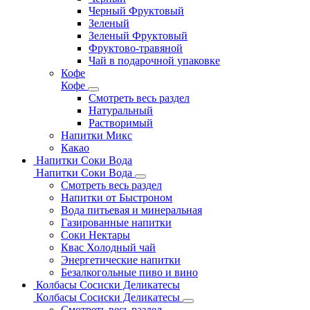
Черный Фруктовый
Зеленый
Зеленый Фруктовый
Фруктово-травяной
Чай в подарочной упаковке
Кофе
Кофе
Смотреть весь раздел
Натуральный
Растворимый
Напитки Микс
Какао
Напитки Соки Вода
Напитки Соки Вода
Смотреть весь раздел
Напитки от Быстроном
Вода питьевая и минеральная
Газированные напитки
Соки Нектары
Квас Холодный чай
Энергетические напитки
Безалкогольные пиво и вино
Колбасы Сосиски Деликатесы
Колбасы Сосиски Деликатесы
Смотреть весь раздел