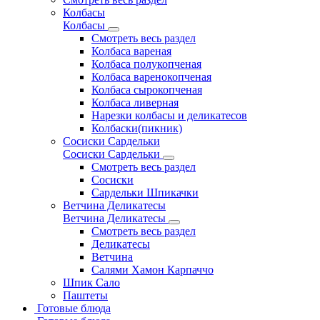
Колбасы
Колбасы
Смотреть весь раздел
Колбаса вареная
Колбаса полукопченая
Колбаса варенокопченая
Колбаса сырокопченая
Колбаса ливерная
Нарезки колбасы и деликатесов
Колбаски(пикник)
Сосиски Сардельки
Сосиски Сардельки
Смотреть весь раздел
Сосиски
Сардельки Шпикачки
Ветчина Деликатесы
Ветчина Деликатесы
Смотреть весь раздел
Деликатесы
Ветчина
Салями Хамон Карпаччо
Шпик Сало
Паштеты
Готовые блюда