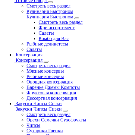
Готовые блюда
Смотреть весь раздел
Кулинария Быстроном
Кулинария Быстроном
Смотреть весь раздел
Фри ассортимент
Салаты
Комбо для Вас
Рыбные деликатесы
Салаты
Консервация
Консервация
Смотреть весь раздел
Мясные консервы
Рыбные консервы
Овощная консервация
Варенье Джемы Компоты
Фруктовая консервация
Дессертная консервация
Закуски Чипсы Снэки
Закуски Чипсы Снэки
Смотреть весь раздел
Орехи Семечки Сухофрукты
Чипсы
Сухарики Гренки