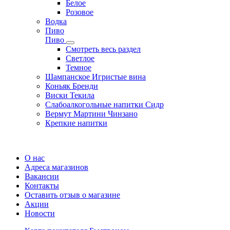
Белое
Розовое
Водка
Пиво
Пиво
Смотреть весь раздел
Cветлое
Темное
Шампанское Игристые вина
Коньяк Бренди
Виски Текила
Слабоалкогольные напитки Сидр
Вермут Мартини Чинзано
Крепкие напитки
Регистрация карты
О нас
Адреса магазинов
Вакансии
Контакты
Оставить отзыв о магазине
Акции
Новости