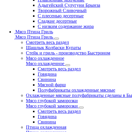
Адыгейский Сулугуни Брынза
Творожный Сливочный
С плесенью десертные
Сладкие десертные
С низким содержание жира
Мясо Птица Гриль
Мясо Птица Гриль
Смотреть весь раздел
Шашлык Колбаски Купаты
Стейк и гриль - производство Быстроном
Мясо охлажденное
Мясо охлажденное
Смотреть весь раздел
Говядина
Свинина
Мясной фарш
Полуфабрикаты охлажденные мясные
Охлажденные мясные полуфабрикаты сделаны в Б
Мясо глубокой заморозки
Мясо глубокой заморозки
Смотреть весь раздел
Говядина
Свинина
Птица охлажденная