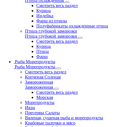
Птица охлажденная
Смотреть весь раздел
Курица
Индейка
Фарш из птицы
Полуфабрикаты охлажденные птица
Птица глубокой заморозки
Птица глубокой заморозки
Смотреть весь раздел
Курица
Птица
Фарш
Рыба Морепродукты
Рыба Морепродукты
Смотреть весь раздел
Копченая Соленая
Замороженная
Замороженная
Смотреть весь раздел
Морская
Морепродукты
Икра
Пресервы Салаты
Вяленая, сушеная рыба и морепродукты
Крабовые палочки и мясо