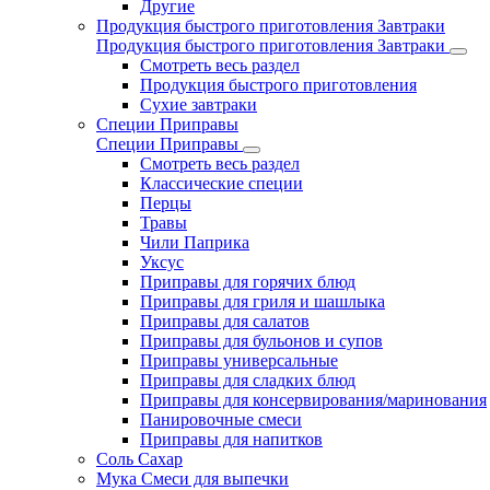
Другие
Продукция быстрого приготовления Завтраки
Продукция быстрого приготовления Завтраки
Смотреть весь раздел
Продукция быстрого приготовления
Сухие завтраки
Специи Приправы
Специи Приправы
Смотреть весь раздел
Классические специи
Перцы
Травы
Чили Паприка
Уксус
Приправы для горячих блюд
Приправы для гриля и шашлыка
Приправы для салатов
Приправы для бульонов и супов
Приправы универсальные
Приправы для сладких блюд
Приправы для консервирования/маринования
Панировочные смеси
Приправы для напитков
Соль Сахар
Мука Смеси для выпечки