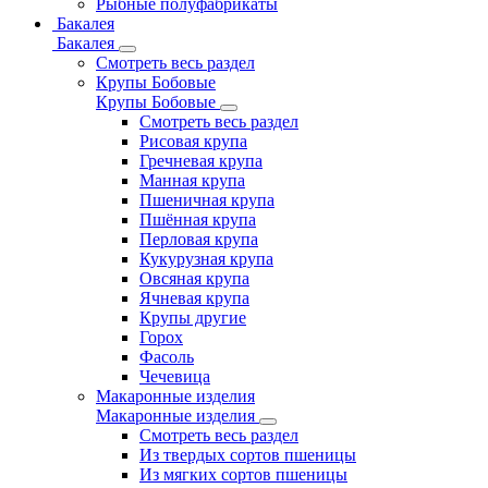
Рыбные полуфабрикаты
Бакалея
Бакалея
Смотреть весь раздел
Крупы Бобовые
Крупы Бобовые
Смотреть весь раздел
Рисовая крупа
Гречневая крупа
Манная крупа
Пшеничная крупа
Пшённая крупа
Перловая крупа
Кукурузная крупа
Овсяная крупа
Ячневая крупа
Крупы другие
Горох
Фасоль
Чечевица
Макаронные изделия
Макаронные изделия
Смотреть весь раздел
Из твердых сортов пшеницы
Из мягких сортов пшеницы