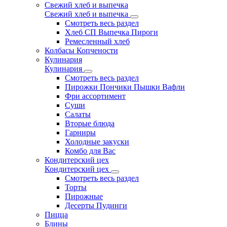
Свежий хлеб и выпечка
Свежий хлеб и выпечка
Смотреть весь раздел
Хлеб СП Выпечка Пироги
Ремесленный хлеб
Колбасы Копчености
Кулинария
Кулинария
Смотреть весь раздел
Пирожки Пончики Пышки Вафли
Фри ассортимент
Суши
Салаты
Вторые блюда
Гарниры
Холодные закуски
Комбо для Вас
Кондитерский цех
Кондитерский цех
Смотреть весь раздел
Торты
Пирожные
Десерты Пудинги
Пицца
Блины