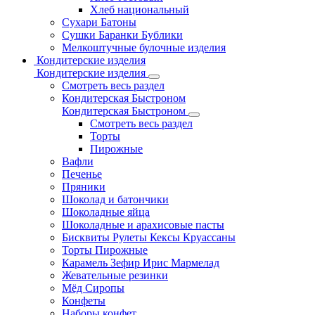
Хлеб национальный
Сухари Батоны
Сушки Баранки Бублики
Мелкоштучные булочные изделия
Кондитерские изделия
Кондитерские изделия
Смотреть весь раздел
Кондитерская Быстроном
Кондитерская Быстроном
Смотреть весь раздел
Торты
Пирожные
Вафли
Печенье
Пряники
Шоколад и батончики
Шоколадные яйца
Шоколадные и арахисовые пасты
Бисквиты Рулеты Кексы Круассаны
Торты Пирожные
Карамель Зефир Ирис Мармелад
Жевательные резинки
Мёд Сиропы
Конфеты
Наборы конфет