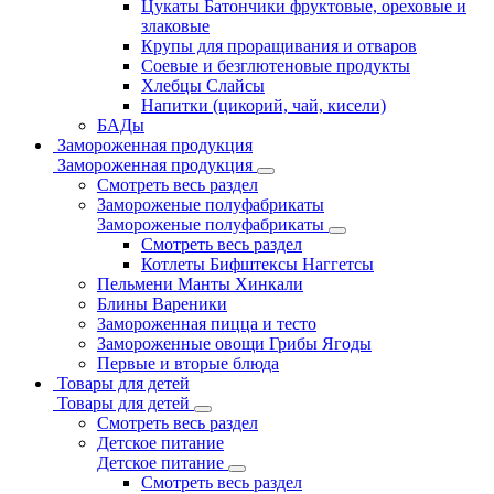
Цукаты Батончики фруктовые, ореховые и
злаковые
Крупы для проращивания и отваров
Соевые и безглютеновые продукты
Хлебцы Слайсы
Напитки (цикорий, чай, кисели)
БАДы
Замороженная продукция
Замороженная продукция
Смотреть весь раздел
Замороженые полуфабрикаты
Замороженые полуфабрикаты
Смотреть весь раздел
Котлеты Бифштексы Наггетсы
Пельмени Манты Хинкали
Блины Вареники
Замороженная пицца и тесто
Замороженные овощи Грибы Ягоды
Первые и вторые блюда
Товары для детей
Товары для детей
Смотреть весь раздел
Детское питание
Детское питание
Смотреть весь раздел