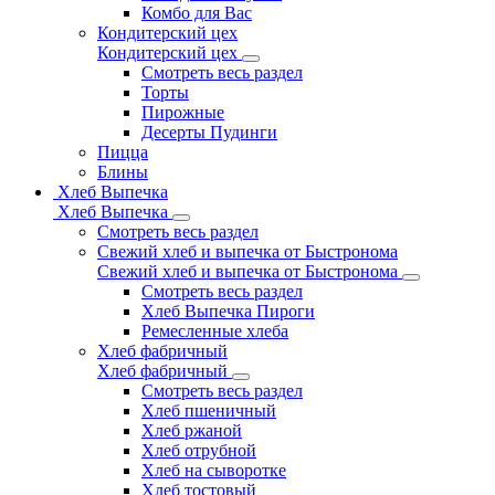
Комбо для Вас
Кондитерский цех
Кондитерский цех
Смотреть весь раздел
Торты
Пирожные
Десерты Пудинги
Пицца
Блины
Хлеб Выпечка
Хлеб Выпечка
Смотреть весь раздел
Свежий хлеб и выпечка от Быстронома
Свежий хлеб и выпечка от Быстронома
Смотреть весь раздел
Хлеб Выпечка Пироги
Ремесленные хлеба
Хлеб фабричный
Хлеб фабричный
Смотреть весь раздел
Хлеб пшеничный
Хлеб ржаной
Хлеб отрубной
Хлеб на сыворотке
Хлеб тостовый