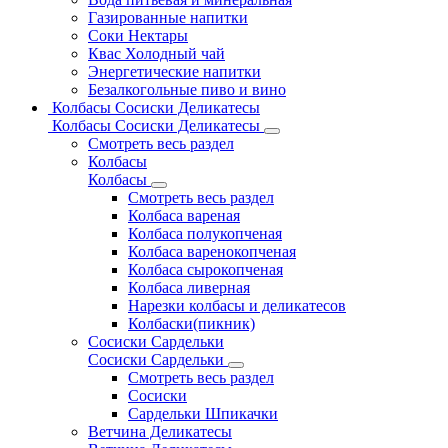
Газированные напитки
Соки Нектары
Квас Холодный чай
Энергетические напитки
Безалкогольные пиво и вино
Колбасы Сосиски Деликатесы
Колбасы Сосиски Деликатесы
Смотреть весь раздел
Колбасы
Колбасы
Смотреть весь раздел
Колбаса вареная
Колбаса полукопченая
Колбаса варенокопченая
Колбаса сырокопченая
Колбаса ливерная
Нарезки колбасы и деликатесов
Колбаски(пикник)
Сосиски Сардельки
Сосиски Сардельки
Смотреть весь раздел
Сосиски
Сардельки Шпикачки
Ветчина Деликатесы