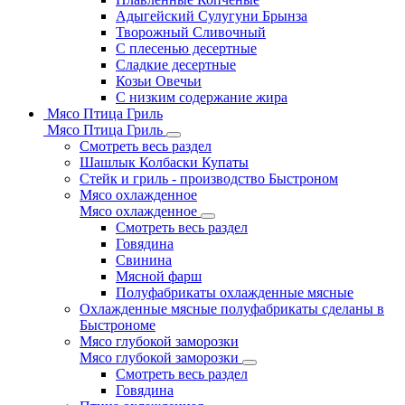
Адыгейский Сулугуни Брынза
Творожный Сливочный
С плесенью десертные
Сладкие десертные
Козьи Овечьи
С низким содержание жира
Мясо Птица Гриль
Мясо Птица Гриль
Смотреть весь раздел
Шашлык Колбаски Купаты
Стейк и гриль - производство Быстроном
Мясо охлажденное
Мясо охлажденное
Смотреть весь раздел
Говядина
Свинина
Мясной фарш
Полуфабрикаты охлажденные мясные
Охлажденные мясные полуфабрикаты сделаны в
Быстрономе
Мясо глубокой заморозки
Мясо глубокой заморозки
Смотреть весь раздел
Говядина