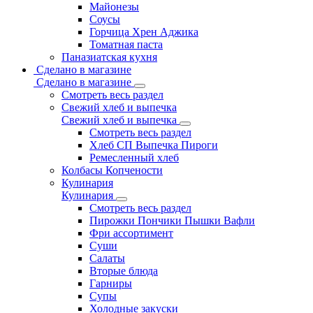
Майонезы
Соусы
Горчица Хрен Аджика
Томатная паста
Паназиатская кухня
Сделано в магазине
Сделано в магазине
Смотреть весь раздел
Свежий хлеб и выпечка
Свежий хлеб и выпечка
Смотреть весь раздел
Хлеб СП Выпечка Пироги
Ремесленный хлеб
Колбасы Копчености
Кулинария
Кулинария
Смотреть весь раздел
Пирожки Пончики Пышки Вафли
Фри ассортимент
Суши
Салаты
Вторые блюда
Гарниры
Супы
Холодные закуски