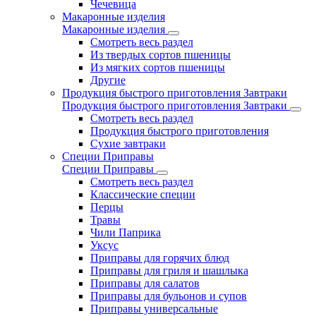
Чечевица
Макаронные изделия
Макаронные изделия
Смотреть весь раздел
Из твердых сортов пшеницы
Из мягких сортов пшеницы
Другие
Продукция быстрого приготовления Завтраки
Продукция быстрого приготовления Завтраки
Смотреть весь раздел
Продукция быстрого приготовления
Сухие завтраки
Специи Приправы
Специи Приправы
Смотреть весь раздел
Классические специи
Перцы
Травы
Чили Паприка
Уксус
Приправы для горячих блюд
Приправы для гриля и шашлыка
Приправы для салатов
Приправы для бульонов и супов
Приправы универсальные