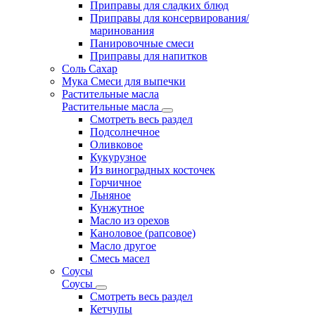
Приправы для сладких блюд
Приправы для консервирования/
маринования
Панировочные смеси
Приправы для напитков
Соль Сахар
Мука Смеси для выпечки
Растительные масла
Растительные масла
Смотреть весь раздел
Подсолнечное
Оливковое
Кукурузное
Из виноградных косточек
Горчичное
Льняное
Кунжутное
Масло из орехов
Каноловое (рапсовое)
Масло другое
Смесь масел
Соусы
Соусы
Смотреть весь раздел
Кетчупы