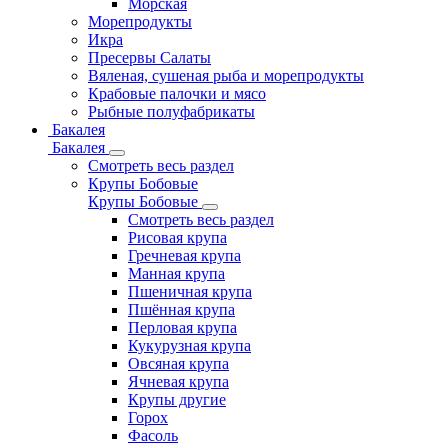
Морская
Морепродукты
Икра
Пресервы Салаты
Вяленая, сушеная рыба и морепродукты
Крабовые палочки и мясо
Рыбные полуфабрикаты
Бакалея
Бакалея
Смотреть весь раздел
Крупы Бобовые
Крупы Бобовые
Смотреть весь раздел
Рисовая крупа
Гречневая крупа
Манная крупа
Пшеничная крупа
Пшённая крупа
Перловая крупа
Кукурузная крупа
Овсяная крупа
Ячневая крупа
Крупы другие
Горох
Фасоль