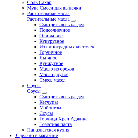
Соль Сахар
Мука Смеси для выпечки
Растительные масла
Растительные масла
Смотреть весь раздел
Подсолнечное
Оливковое
Кукурузное
Из виноградных косточек
Горчичное
Льняное
Кунжутное
Масло из орехов
Масло другое
Смесь масел
Соусы
Соусы
Смотреть весь раздел
Кетчупы
Майонезы
Соусы
Горчица Хрен Аджика
Томатная паста
Паназиатская кухня
Сделано в магазине