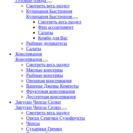
Готовые блюда
Смотреть весь раздел
Кулинария Быстроном
Кулинария Быстроном
Смотреть весь раздел
Фри ассортимент
Салаты
Комбо для Вас
Рыбные деликатесы
Салаты
Консервация
Консервация
Смотреть весь раздел
Мясные консервы
Рыбные консервы
Овощная консервация
Варенье Джемы Компоты
Фруктовая консервация
Дессертная консервация
Закуски Чипсы Снэки
Закуски Чипсы Снэки
Смотреть весь раздел
Орехи Семечки Сухофрукты
Чипсы
Сухарики Гренки