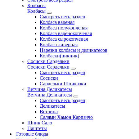
Колбасы
Колбасы
Смотреть весь раздел
Колбаса вареная
Колбаса полукопченая
Колбаса варенокопченая
Колбаса сырокопченая
Колбаса ливерная
Нарезки колбасы и деликатесов
Колбаски(пикник)
Сосиски Сардельки
Сосиски Сардельки
Смотреть весь раздел
Сосиски
Сардельки Шпикачки
Ветчина Деликатесы
Ветчина Деликатесы
Смотреть весь раздел
Деликатесы
Ветчина
Салями Хамон Карпаччо
Шпик Сало
Паштеты
Готовые блюда