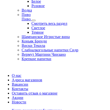
Белое
Розовое
Водка
Пиво
Пиво
Смотреть весь раздел
Cветлое
Темное
Шампанское Игристые вина
Коньяк Бренди
Виски Текила
Слабоалкогольные напитки Сидр
Вермут Мартини Чинзано
Крепкие напитки
Регистрация карты
О нас
Адреса магазинов
Вакансии
Контакты
Оставить отзыв о магазине
Акции
Новости