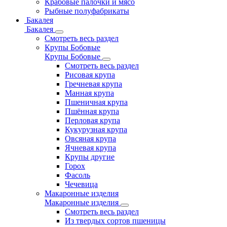
Крабовые палочки и мясо
Рыбные полуфабрикаты
Бакалея
Бакалея
Смотреть весь раздел
Крупы Бобовые
Крупы Бобовые
Смотреть весь раздел
Рисовая крупа
Гречневая крупа
Манная крупа
Пшеничная крупа
Пшённая крупа
Перловая крупа
Кукурузная крупа
Овсяная крупа
Ячневая крупа
Крупы другие
Горох
Фасоль
Чечевица
Макаронные изделия
Макаронные изделия
Смотреть весь раздел
Из твердых сортов пшеницы