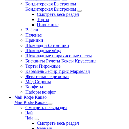
Кондитерская Быстроном
Кондитерская Быстроном
Смотреть весь раздел
Торты
Пирожные
Вафли
Печенье
Пряники
Шоколад и батончики
Шоколадные яйца
Шоколадные и арахисовые пасты
Бисквиты Рулеты Кексы Круассаны
Торты Пирожные
Карамель Зефир Ирис Мармелад
Жевательные резинки
Мёд Сиропы
Конфеты
Наборы конфет
Чай Кофе Какао
Чай Кофе Какао
Смотреть весь раздел
Чай
Чай
Смотреть весь раздел
Черный