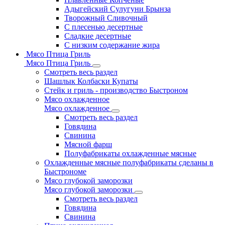
Адыгейский Сулугуни Брынза
Творожный Сливочный
С плесенью десертные
Сладкие десертные
С низким содержание жира
Мясо Птица Гриль
Мясо Птица Гриль
Смотреть весь раздел
Шашлык Колбаски Купаты
Стейк и гриль - производство Быстроном
Мясо охлажденное
Мясо охлажденное
Смотреть весь раздел
Говядина
Свинина
Мясной фарш
Полуфабрикаты охлажденные мясные
Охлажденные мясные полуфабрикаты сделаны в
Быстрономе
Мясо глубокой заморозки
Мясо глубокой заморозки
Смотреть весь раздел
Говядина
Свинина