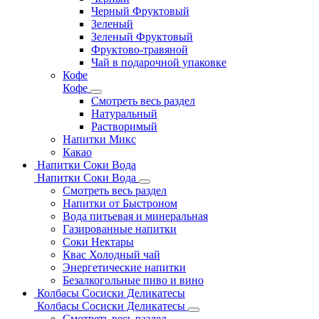
Черный Фруктовый
Зеленый
Зеленый Фруктовый
Фруктово-травяной
Чай в подарочной упаковке
Кофе
Кофе
Смотреть весь раздел
Натуральный
Растворимый
Напитки Микс
Какао
Напитки Соки Вода
Напитки Соки Вода
Смотреть весь раздел
Напитки от Быстроном
Вода питьевая и минеральная
Газированные напитки
Соки Нектары
Квас Холодный чай
Энергетические напитки
Безалкогольные пиво и вино
Колбасы Сосиски Деликатесы
Колбасы Сосиски Деликатесы
Смотреть весь раздел