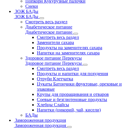
Попкорн Кукурузные палочки
Снеки
ЗОЖ БАДы
ЗОЖ БАДы
Смотреть весь раздел
Диабетическое питание
Диабетическое питание
Смотреть весь раздел
Заменители сахара
Продукты на заменителях сахара
Напитки на заменителях сахара
Здоровое питание Перекусы
Здоровое питание Перекусы
Смотреть весь раздел
Продукты и напитки для похудения
Отруби Клетчатка
Цукаты Батончики фруктовые, ореховые и
злаковые
Крупы для проращивания и отваров
Соевые и безглютеновые продукты
Хлебцы Слайсы
Напитки (цикорий, чай, кисели)
БАДы
Замороженная продукция
Замороженная продукция