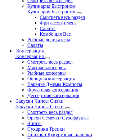
Смотреть весь раздел
Кулинария Быстроном
Кулинария Быстроном
Смотреть весь раздел
Фри ассортимент
Салаты
Комбо для Вас
Рыбные деликатесы
Салаты
Консервация
Консервация
Смотреть весь раздел
Мясные консервы
Рыбные консервы
Овощная консервация
Варенье Джемы Компоты
Фруктовая консервация
Дессертная консервация
Закуски Чипсы Снэки
Закуски Чипсы Снэки
Смотреть весь раздел
Орехи Семечки Сухофрукты
Чипсы
Сухарики Гренки
Попкорн Кукурузные палочки