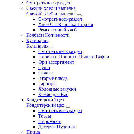
Смотреть весь раздел
Свежий хлеб и выпечка
Свежий хлеб и выпечка
Смотреть весь раздел
Хлеб СП Выпечка Пироги
Ремесленный хлеб
Колбасы Копчености
Кулинария
Кулинария
Смотреть весь раздел
Пирожки Пончики Пышки Вафли
Фри ассортимент
Суши
Салаты
Вторые блюда
Гарниры
Холодные закуски
Комбо для Вас
Кондитерский цех
Кондитерский цех
Смотреть весь раздел
Торты
Пирожные
Десерты Пудинги
Пицца