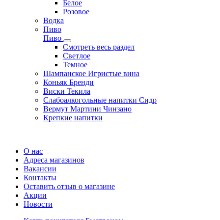
Белое
Розовое
Водка
Пиво
Пиво
Смотреть весь раздел
Cветлое
Темное
Шампанское Игристые вина
Коньяк Бренди
Виски Текила
Слабоалкогольные напитки Сидр
Вермут Мартини Чинзано
Крепкие напитки
Регистрация карты
О нас
Адреса магазинов
Вакансии
Контакты
Оставить отзыв о магазине
Акции
Новости