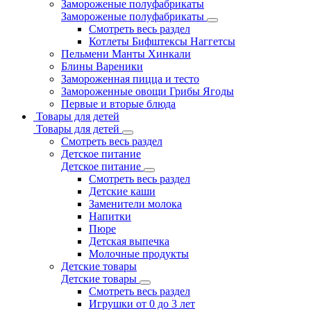
Замороженые полуфабрикаты
Замороженые полуфабрикаты
Смотреть весь раздел
Котлеты Бифштексы Наггетсы
Пельмени Манты Хинкали
Блины Вареники
Замороженная пицца и тесто
Замороженные овощи Грибы Ягоды
Первые и вторые блюда
Товары для детей
Товары для детей
Смотреть весь раздел
Детское питание
Детское питание
Смотреть весь раздел
Детские каши
Заменители молока
Напитки
Пюре
Детская выпечка
Молочные продукты
Детские товары
Детские товары
Смотреть весь раздел
Игрушки от 0 до 3 лет