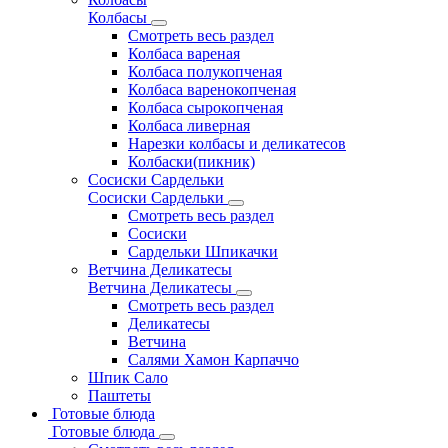
Колбасы
Смотреть весь раздел
Колбаса вареная
Колбаса полукопченая
Колбаса варенокопченая
Колбаса сырокопченая
Колбаса ливерная
Нарезки колбасы и деликатесов
Колбаски(пикник)
Сосиски Сардельки
Сосиски Сардельки
Смотреть весь раздел
Сосиски
Сардельки Шпикачки
Ветчина Деликатесы
Ветчина Деликатесы
Смотреть весь раздел
Деликатесы
Ветчина
Салями Хамон Карпаччо
Шпик Сало
Паштеты
Готовые блюда
Готовые блюда