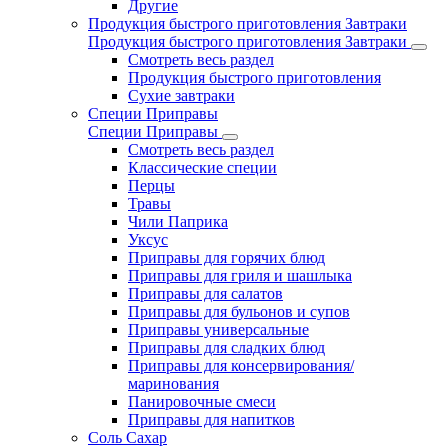
Другие
Продукция быстрого приготовления Завтраки
Продукция быстрого приготовления Завтраки
Смотреть весь раздел
Продукция быстрого приготовления
Сухие завтраки
Специи Приправы
Специи Приправы
Смотреть весь раздел
Классические специи
Перцы
Травы
Чили Паприка
Уксус
Приправы для горячих блюд
Приправы для гриля и шашлыка
Приправы для салатов
Приправы для бульонов и супов
Приправы универсальные
Приправы для сладких блюд
Приправы для консервирования/
маринования
Панировочные смеси
Приправы для напитков
Соль Сахар