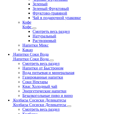
Зеленый
Зеленый Фруктовый
Фруктово-травяной
Чай в подарочной упаковке
Кофе
Кофе
Смотреть весь раздел
Натуральный
Растворимый
Напитки Микс
Какао
Напитки Соки Вода
Напитки Соки Вода
Смотреть весь раздел
Напитки от Быстроном
Вода питьевая и минеральная
Газированные напитки
Соки Нектары
Квас Холодный чай
Энергетические напитки
Безалкогольные пиво и вино
Колбасы Сосиски Деликатесы
Колбасы Сосиски Деликатесы
Смотреть весь раздел
Колбасы