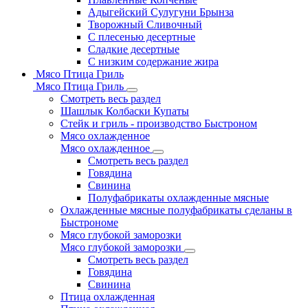
Адыгейский Сулугуни Брынза
Творожный Сливочный
С плесенью десертные
Сладкие десертные
С низким содержание жира
Мясо Птица Гриль
Мясо Птица Гриль
Смотреть весь раздел
Шашлык Колбаски Купаты
Стейк и гриль - производство Быстроном
Мясо охлажденное
Мясо охлажденное
Смотреть весь раздел
Говядина
Свинина
Полуфабрикаты охлажденные мясные
Охлажденные мясные полуфабрикаты сделаны в
Быстрономе
Мясо глубокой заморозки
Мясо глубокой заморозки
Смотреть весь раздел
Говядина
Свинина
Птица охлажденная