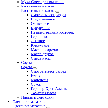
Мука Смеси для выпечки
Растительные масла
Растительные масла
Смотреть весь раздел
Подсолнечное
Оливковое
Кукурузное
Из виноградных косточек
Горчичное
Льняное
Кунжутное
Масло из орехов
Масло другое
Смесь масел
Соусы
Соусы
Смотреть весь раздел
Кетчупы
Майонезы
Соусы
Горчица Хрен Аджика
Томатная паста
Паназиатская кухня
Сделано в магазине
Сделано в магазине