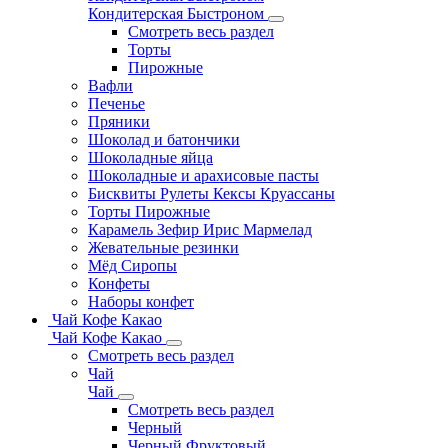
Кондитерская Быстроном
Смотреть весь раздел
Торты
Пирожные
Вафли
Печенье
Пряники
Шоколад и батончики
Шоколадные яйца
Шоколадные и арахисовые пасты
Бисквиты Рулеты Кексы Круассаны
Торты Пирожные
Карамель Зефир Ирис Мармелад
Жевательные резинки
Мёд Сиропы
Конфеты
Наборы конфет
Чай Кофе Какао
Чай Кофе Какао
Смотреть весь раздел
Чай
Чай
Смотреть весь раздел
Черный
Черный Фруктовый