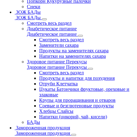
Попкорн Кукурузные палочки
Снеки
ЗОЖ БАДы
ЗОЖ БАДы
Смотреть весь раздел
Диабетическое питание
Диабетическое питание
Смотреть весь раздел
Заменители сахара
Продукты на заменителях сахара
Напитки на заменителях сахара
Здоровое питание Перекусы
Здоровое питание Перекусы
Смотреть весь раздел
Продукты и напитки для похудения
Отруби Клетчатка
Цукаты Батончики фруктовые, ореховые и
злаковые
Крупы для проращивания и отваров
Соевые и безглютеновые продукты
Хлебцы Слайсы
Напитки (цикорий, чай, кисели)
БАДы
Замороженная продукция
Замороженная продукция