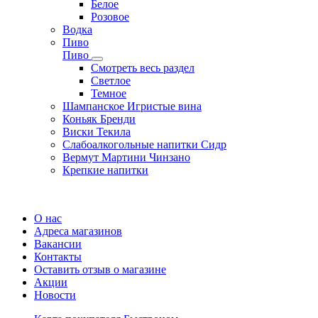
Белое
Розовое
Водка
Пиво
Пиво
Смотреть весь раздел
Cветлое
Темное
Шампанское Игристые вина
Коньяк Бренди
Виски Текила
Слабоалкогольные напитки Сидр
Вермут Мартини Чинзано
Крепкие напитки
Регистрация карты
О нас
Адреса магазинов
Вакансии
Контакты
Оставить отзыв о магазине
Акции
Новости