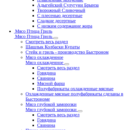
Адыгейский Сулугуни Брынза
Творожный Сливочный
С плесенью десертные
Сладкие десертные
С низким содержание жира
Мясо Птица Гриль
Мясо Птица Гриль
Смотреть весь раздел
Шашлык Колбаски Купаты
Стейк и гриль - производство Быстроном
Мясо охлажденное
Мясо охлажденное
Смотреть весь раздел
Говядина
Свинина
Мясной фарш
Полуфабрикаты охлажденные мясные
Охлажденные мясные полуфабрикаты сделаны в
Быстрономе
Мясо глубокой заморозки
Мясо глубокой заморозки
Смотреть весь раздел
Говядина
Свинина