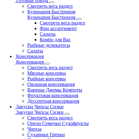
Готовые блюда
Смотреть весь раздел
Кулинария Быстроном
Кулинария Быстроном
Смотреть весь раздел
Фри ассортимент
Салаты
Комбо для Вас
Рыбные деликатесы
Салаты
Консервация
Консервация
Смотреть весь раздел
Мясные консервы
Рыбные консервы
Овощная консервация
Варенье Джемы Компоты
Фруктовая консервация
Дессертная консервация
Закуски Чипсы Снэки
Закуски Чипсы Снэки
Смотреть весь раздел
Орехи Семечки Сухофрукты
Чипсы
Сухарики Гренки