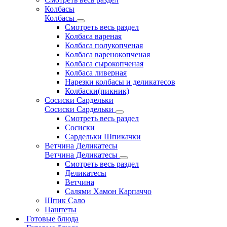
Колбасы
Колбасы
Смотреть весь раздел
Колбаса вареная
Колбаса полукопченая
Колбаса варенокопченая
Колбаса сырокопченая
Колбаса ливерная
Нарезки колбасы и деликатесов
Колбаски(пикник)
Сосиски Сардельки
Сосиски Сардельки
Смотреть весь раздел
Сосиски
Сардельки Шпикачки
Ветчина Деликатесы
Ветчина Деликатесы
Смотреть весь раздел
Деликатесы
Ветчина
Салями Хамон Карпаччо
Шпик Сало
Паштеты
Готовые блюда