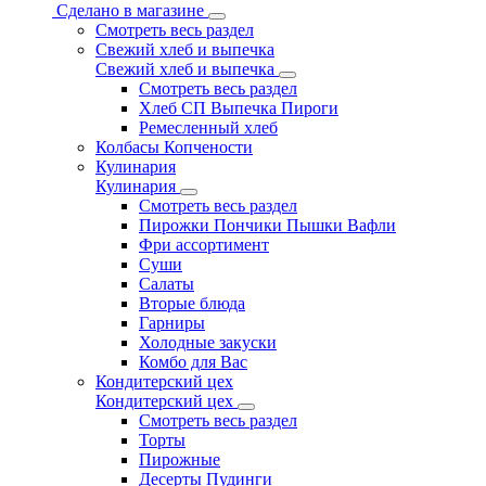
Сделано в магазине
Смотреть весь раздел
Свежий хлеб и выпечка
Свежий хлеб и выпечка
Смотреть весь раздел
Хлеб СП Выпечка Пироги
Ремесленный хлеб
Колбасы Копчености
Кулинария
Кулинария
Смотреть весь раздел
Пирожки Пончики Пышки Вафли
Фри ассортимент
Суши
Салаты
Вторые блюда
Гарниры
Холодные закуски
Комбо для Вас
Кондитерский цех
Кондитерский цех
Смотреть весь раздел
Торты
Пирожные
Десерты Пудинги