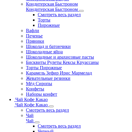
Кондитерская Быстроном
Кондитерская Быстроном
Смотреть весь раздел
Торты
Пирожные
Вафли
Печенье
Пряники
Шоколад и батончики
Шоколадные яйца
Шоколадные и арахисовые пасты
Бисквиты Рулеты Кексы Круассаны
Торты Пирожные
Карамель Зефир Ирис Мармелад
Жевательные резинки
Мёд Сиропы
Конфеты
Наборы конфет
Чай Кофе Какао
Чай Кофе Какао
Смотреть весь раздел
Чай
Чай
Смотреть весь раздел
Черный