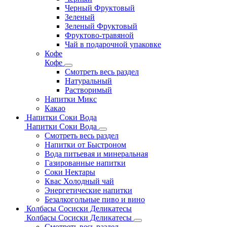
Черный Фруктовый
Зеленый
Зеленый Фруктовый
Фруктово-травяной
Чай в подарочной упаковке
Кофе
Кофе
Смотреть весь раздел
Натуральный
Растворимый
Напитки Микс
Какао
Напитки Соки Вода
Напитки Соки Вода
Смотреть весь раздел
Напитки от Быстроном
Вода питьевая и минеральная
Газированные напитки
Соки Нектары
Квас Холодный чай
Энергетические напитки
Безалкогольные пиво и вино
Колбасы Сосиски Деликатесы
Колбасы Сосиски Деликатесы
Смотреть весь раздел