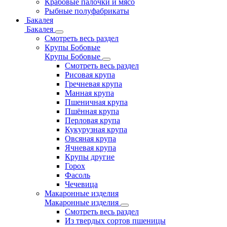
Крабовые палочки и мясо
Рыбные полуфабрикаты
Бакалея
Бакалея
Смотреть весь раздел
Крупы Бобовые
Крупы Бобовые
Смотреть весь раздел
Рисовая крупа
Гречневая крупа
Манная крупа
Пшеничная крупа
Пшённая крупа
Перловая крупа
Кукурузная крупа
Овсяная крупа
Ячневая крупа
Крупы другие
Горох
Фасоль
Чечевица
Макаронные изделия
Макаронные изделия
Смотреть весь раздел
Из твердых сортов пшеницы