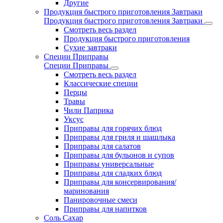
Другие
Продукция быстрого приготовления Завтраки
Продукция быстрого приготовления Завтраки
Смотреть весь раздел
Продукция быстрого приготовления
Сухие завтраки
Специи Приправы
Специи Приправы
Смотреть весь раздел
Классические специи
Перцы
Травы
Чили Паприка
Уксус
Приправы для горячих блюд
Приправы для гриля и шашлыка
Приправы для салатов
Приправы для бульонов и супов
Приправы универсальные
Приправы для сладких блюд
Приправы для консервирования/
маринования
Панировочные смеси
Приправы для напитков
Соль Сахар