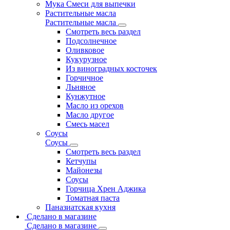
Мука Смеси для выпечки
Растительные масла
Растительные масла
Смотреть весь раздел
Подсолнечное
Оливковое
Кукурузное
Из виноградных косточек
Горчичное
Льняное
Кунжутное
Масло из орехов
Масло другое
Смесь масел
Соусы
Соусы
Смотреть весь раздел
Кетчупы
Майонезы
Соусы
Горчица Хрен Аджика
Томатная паста
Паназиатская кухня
Сделано в магазине
Сделано в магазине