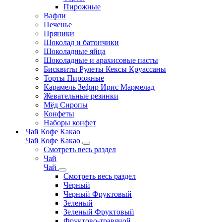
Пирожные
Вафли
Печенье
Пряники
Шоколад и батончики
Шоколадные яйца
Шоколадные и арахисовые пасты
Бисквиты Рулеты Кексы Круассаны
Торты Пирожные
Карамель Зефир Ирис Мармелад
Жевательные резинки
Мёд Сиропы
Конфеты
Наборы конфет
Чай Кофе Какао
Чай Кофе Какао
Смотреть весь раздел
Чай
Чай
Смотреть весь раздел
Черный
Черный Фруктовый
Зеленый
Зеленый Фруктовый
Фруктово-травяной