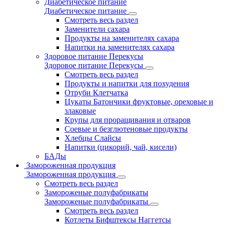
Диабетическое питание
Диабетическое питание
Смотреть весь раздел
Заменители сахара
Продукты на заменителях сахара
Напитки на заменителях сахара
Здоровое питание Перекусы
Здоровое питание Перекусы
Смотреть весь раздел
Продукты и напитки для похудения
Отруби Клетчатка
Цукаты Батончики фруктовые, ореховые и
злаковые
Крупы для проращивания и отваров
Соевые и безглютеновые продукты
Хлебцы Слайсы
Напитки (цикорий, чай, кисели)
БАДы
Замороженная продукция
Замороженная продукция
Смотреть весь раздел
Замороженые полуфабрикаты
Замороженые полуфабрикаты
Смотреть весь раздел
Котлеты Бифштексы Наггетсы