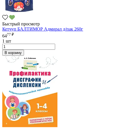
Быстрый просмотр
Кетчуп БАЛТИМОР Адмирал д/пак 260г
77 ₽
64
1 шт
В корзину