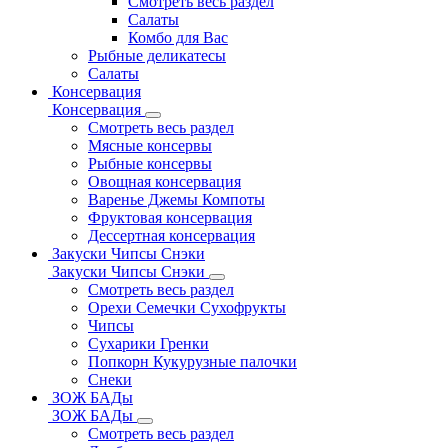
Смотреть весь раздел
Салаты
Комбо для Вас
Рыбные деликатесы
Салаты
Консервация
Консервация
Смотреть весь раздел
Мясные консервы
Рыбные консервы
Овощная консервация
Варенье Джемы Компоты
Фруктовая консервация
Дессертная консервация
Закуски Чипсы Снэки
Закуски Чипсы Снэки
Смотреть весь раздел
Орехи Семечки Сухофрукты
Чипсы
Сухарики Гренки
Попкорн Кукурузные палочки
Снеки
ЗОЖ БАДы
ЗОЖ БАДы
Смотреть весь раздел