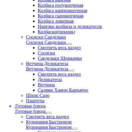
Колбаса полукопченая
Колбаса варенокопченая
Колбаса сырокопченая
Колбаса ливерная
Нарезки колбасы и деликатесов
Колбаски(пикник)
Сосиски Сардельки
Сосиски Сардельки
Смотреть весь раздел
Сосиски
Сардельки Шпикачки
Ветчина Деликатесы
Ветчина Деликатесы
Смотреть весь раздел
Деликатесы
Ветчина
Салями Хамон Карпаччо
Шпик Сало
Паштеты
Готовые блюда
Готовые блюда
Смотреть весь раздел
Кулинария Быстроном
Кулинария Быстроном