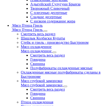
Адыгейский Сулугуни Брынза
Творожный Сливочный
С плесенью десертные
Сладкие десертные
С низким содержание жира
Мясо Птица Гриль
Мясо Птица Гриль
Смотреть весь раздел
Шашлык Колбаски Купаты
Стейк и гриль - производство Быстроном
Мясо охлажденное
Мясо охлажденное
Смотреть весь раздел
Говядина
Свинина
Полуфабрикаты охлажденные мясные
Охлажденные мясные полуфабрикаты сделаны в
Быстрономе
Мясо глубокой заморозки
Мясо глубокой заморозки
Смотреть весь раздел
Говядина
Свинина
Птица охлажденная