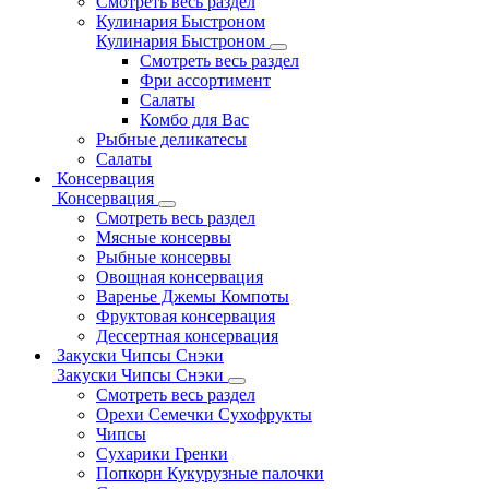
Смотреть весь раздел
Кулинария Быстроном
Кулинария Быстроном
Смотреть весь раздел
Фри ассортимент
Салаты
Комбо для Вас
Рыбные деликатесы
Салаты
Консервация
Консервация
Смотреть весь раздел
Мясные консервы
Рыбные консервы
Овощная консервация
Варенье Джемы Компоты
Фруктовая консервация
Дессертная консервация
Закуски Чипсы Снэки
Закуски Чипсы Снэки
Смотреть весь раздел
Орехи Семечки Сухофрукты
Чипсы
Сухарики Гренки
Попкорн Кукурузные палочки