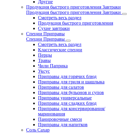
Другие
Продукция быстрого приготовления Завтраки
Продукция быстрого приготовления Завтраки
Смотреть весь раздел
Продукция быстрого приготовления
Сухие завтраки
Специи Приправы
Специи Приправы
Смотреть весь раздел
Классические специи
Перцы
Травы
Чили Паприка
Уксус
Приправы для горячих блюд
Приправы для гриля и шашлыка
Приправы для салатов
Приправы для бульонов и супов
Приправы универсальные
Приправы для сладких блюд
Приправы для консервирования/
маринования
Панировочные смеси
Приправы для напитков
Соль Сахар