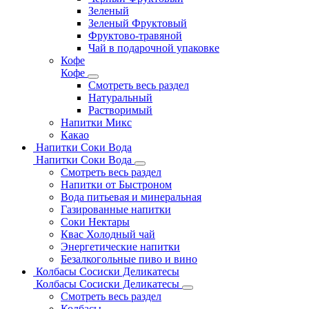
Зеленый
Зеленый Фруктовый
Фруктово-травяной
Чай в подарочной упаковке
Кофе
Кофе
Смотреть весь раздел
Натуральный
Растворимый
Напитки Микс
Какао
Напитки Соки Вода
Напитки Соки Вода
Смотреть весь раздел
Напитки от Быстроном
Вода питьевая и минеральная
Газированные напитки
Соки Нектары
Квас Холодный чай
Энергетические напитки
Безалкогольные пиво и вино
Колбасы Сосиски Деликатесы
Колбасы Сосиски Деликатесы
Смотреть весь раздел
Колбасы