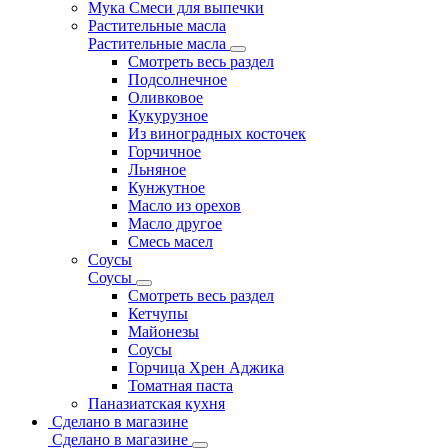
Мука Смеси для выпечки
Растительные масла
Растительные масла
Смотреть весь раздел
Подсолнечное
Оливковое
Кукурузное
Из виноградных косточек
Горчичное
Льняное
Кунжутное
Масло из орехов
Масло другое
Смесь масел
Соусы
Соусы
Смотреть весь раздел
Кетчупы
Майонезы
Соусы
Горчица Хрен Аджика
Томатная паста
Паназиатская кухня
Сделано в магазине
Сделано в магазине