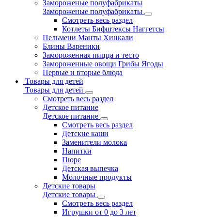
Замороженые полуфабрикаты
Замороженые полуфабрикаты
Смотреть весь раздел
Котлеты Бифштексы Наггетсы
Пельмени Манты Хинкали
Блины Вареники
Замороженная пицца и тесто
Замороженные овощи Грибы Ягоды
Первые и вторые блюда
Товары для детей
Товары для детей
Смотреть весь раздел
Детское питание
Детское питание
Смотреть весь раздел
Детские каши
Заменители молока
Напитки
Пюре
Детская выпечка
Молочные продукты
Детские товары
Детские товары
Смотреть весь раздел
Игрушки от 0 до 3 лет