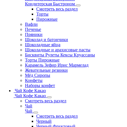
Кондитерская Быстроном
Смотреть весь раздел
Торты
Пирожные
Вафли
Печенье
Пряники
Шоколад и батончики
Шоколадные яйца
Шоколадные и арахисовые пасты
Бисквиты Рулеты Кексы Круассаны
Торты Пирожные
Карамель Зефир Ирис Мармелад
Жевательные резинки
Мёд Сиропы
Конфеты
Наборы конфет
Чай Кофе Какао
Чай Кофе Какао
Смотреть весь раздел
Чай
Чай
Смотреть весь раздел
Черный
Черный Фруктовый