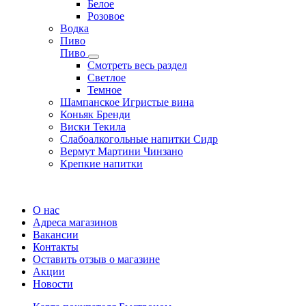
Белое
Розовое
Водка
Пиво
Пиво
Смотреть весь раздел
Cветлое
Темное
Шампанское Игристые вина
Коньяк Бренди
Виски Текила
Слабоалкогольные напитки Сидр
Вермут Мартини Чинзано
Крепкие напитки
Регистрация карты
О нас
Адреса магазинов
Вакансии
Контакты
Оставить отзыв о магазине
Акции
Новости