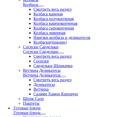
Колбасы
Смотреть весь раздел
Колбаса вареная
Колбаса полукопченая
Колбаса варенокопченая
Колбаса сырокопченая
Колбаса ливерная
Нарезки колбасы и деликатесов
Колбаски(пикник)
Сосиски Сардельки
Сосиски Сардельки
Смотреть весь раздел
Сосиски
Сардельки Шпикачки
Ветчина Деликатесы
Ветчина Деликатесы
Смотреть весь раздел
Деликатесы
Ветчина
Салями Хамон Карпаччо
Шпик Сало
Паштеты
Готовые блюда
Готовые блюда