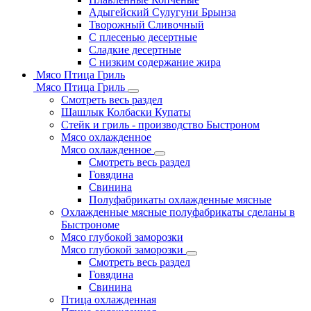
Адыгейский Сулугуни Брынза
Творожный Сливочный
С плесенью десертные
Сладкие десертные
С низким содержание жира
Мясо Птица Гриль
Мясо Птица Гриль
Смотреть весь раздел
Шашлык Колбаски Купаты
Стейк и гриль - производство Быстроном
Мясо охлажденное
Мясо охлажденное
Смотреть весь раздел
Говядина
Свинина
Полуфабрикаты охлажденные мясные
Охлажденные мясные полуфабрикаты сделаны в
Быстрономе
Мясо глубокой заморозки
Мясо глубокой заморозки
Смотреть весь раздел
Говядина
Свинина
Птица охлажденная