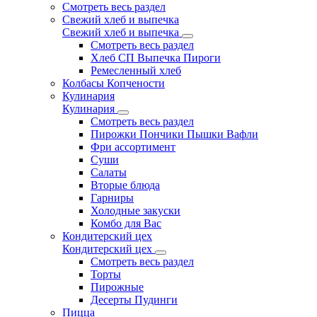
Смотреть весь раздел
Свежий хлеб и выпечка
Свежий хлеб и выпечка
Смотреть весь раздел
Хлеб СП Выпечка Пироги
Ремесленный хлеб
Колбасы Копчености
Кулинария
Кулинария
Смотреть весь раздел
Пирожки Пончики Пышки Вафли
Фри ассортимент
Суши
Салаты
Вторые блюда
Гарниры
Холодные закуски
Комбо для Вас
Кондитерский цех
Кондитерский цех
Смотреть весь раздел
Торты
Пирожные
Десерты Пудинги
Пицца