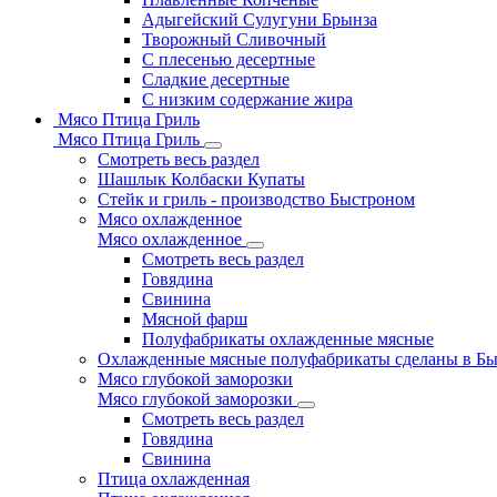
Адыгейский Сулугуни Брынза
Творожный Сливочный
С плесенью десертные
Сладкие десертные
С низким содержание жира
Мясо Птица Гриль
Мясо Птица Гриль
Смотреть весь раздел
Шашлык Колбаски Купаты
Стейк и гриль - производство Быстроном
Мясо охлажденное
Мясо охлажденное
Смотреть весь раздел
Говядина
Свинина
Мясной фарш
Полуфабрикаты охлажденные мясные
Охлажденные мясные полуфабрикаты сделаны в Б
Мясо глубокой заморозки
Мясо глубокой заморозки
Смотреть весь раздел
Говядина
Свинина
Птица охлажденная