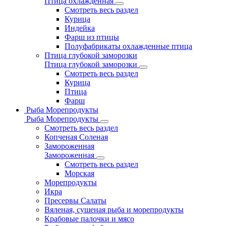
Птица охлажденная
Смотреть весь раздел
Курица
Индейка
Фарш из птицы
Полуфабрикаты охлажденные птица
Птица глубокой заморозки
Птица глубокой заморозки
Смотреть весь раздел
Курица
Птица
Фарш
Рыба Морепродукты
Рыба Морепродукты
Смотреть весь раздел
Копченая Соленая
Замороженная
Замороженная
Смотреть весь раздел
Морская
Морепродукты
Икра
Пресервы Салаты
Вяленая, сушеная рыба и морепродукты
Крабовые палочки и мясо