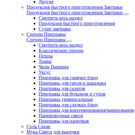
Другие
Продукция быстрого приготовления Завтраки
Продукция быстрого приготовления Завтраки
Смотреть весь раздел
Продукция быстрого приготовления
Сухие завтраки
Специи Приправы
Специи Приправы
Смотреть весь раздел
Классические специи
Перцы
Травы
Чили Паприка
Уксус
Приправы для горячих блюд
Приправы для гриля и шашлыка
Приправы для салатов
Приправы для бульонов и супов
Приправы универсальные
Приправы для сладких блюд
Приправы для консервирования/маринования
Панировочные смеси
Приправы для напитков
Соль Сахар
Мука Смеси для выпечки