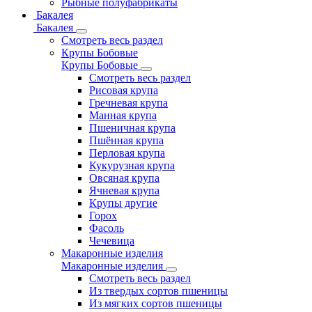
Рыбные полуфабрикаты
Бакалея
Бакалея
Смотреть весь раздел
Крупы Бобовые
Крупы Бобовые
Смотреть весь раздел
Рисовая крупа
Гречневая крупа
Манная крупа
Пшеничная крупа
Пшённая крупа
Перловая крупа
Кукурузная крупа
Овсяная крупа
Ячневая крупа
Крупы другие
Горох
Фасоль
Чечевица
Макаронные изделия
Макаронные изделия
Смотреть весь раздел
Из твердых сортов пшеницы
Из мягких сортов пшеницы