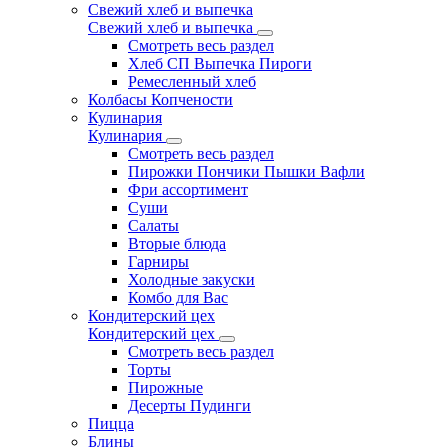
Свежий хлеб и выпечка
Свежий хлеб и выпечка
Смотреть весь раздел
Хлеб СП Выпечка Пироги
Ремесленный хлеб
Колбасы Копчености
Кулинария
Кулинария
Смотреть весь раздел
Пирожки Пончики Пышки Вафли
Фри ассортимент
Суши
Салаты
Вторые блюда
Гарниры
Холодные закуски
Комбо для Вас
Кондитерский цех
Кондитерский цех
Смотреть весь раздел
Торты
Пирожные
Десерты Пудинги
Пицца
Блины