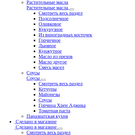
Растительные масла
Растительные масла
Смотреть весь раздел
Подсолнечное
Оливковое
Кукурузное
Из виноградных косточек
Горчичное
Льняное
Кунжутное
Масло из орехов
Масло другое
Смесь масел
Соусы
Соусы
Смотреть весь раздел
Кетчупы
Майонезы
Соусы
Горчица Хрен Аджика
Томатная паста
Паназиатская кухня
Сделано в магазине
Сделано в магазине
Смотреть весь раздел