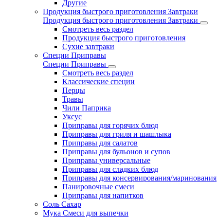
Другие
Продукция быстрого приготовления Завтраки
Продукция быстрого приготовления Завтраки
Смотреть весь раздел
Продукция быстрого приготовления
Сухие завтраки
Специи Приправы
Специи Приправы
Смотреть весь раздел
Классические специи
Перцы
Травы
Чили Паприка
Уксус
Приправы для горячих блюд
Приправы для гриля и шашлыка
Приправы для салатов
Приправы для бульонов и супов
Приправы универсальные
Приправы для сладких блюд
Приправы для консервирования/маринования
Панировочные смеси
Приправы для напитков
Соль Сахар
Мука Смеси для выпечки