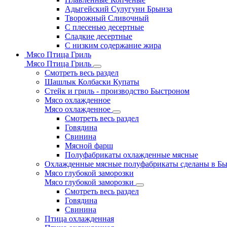
Адыгейский Сулугуни Брынза
Творожный Сливочный
С плесенью десертные
Сладкие десертные
С низким содержание жира
Мясо Птица Гриль
Мясо Птица Гриль
Смотреть весь раздел
Шашлык Колбаски Купаты
Стейк и гриль - производство Быстроном
Мясо охлажденное
Мясо охлажденное
Смотреть весь раздел
Говядина
Свинина
Мясной фарш
Полуфабрикаты охлажденные мясные
Охлажденные мясные полуфабрикаты сделаны в Б
Мясо глубокой заморозки
Мясо глубокой заморозки
Смотреть весь раздел
Говядина
Свинина
Птица охлажденная