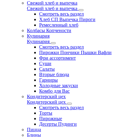
Свежий хлеб и выпечка
Свежий хлеб и выпечка
Смотреть весь раздел
Хлеб СП Выпечка Пироги
Ремесленный хлеб
Колбасы Копчености
Кулинария
Кулинария
Смотреть весь раздел
Пирожки Пончики Пышки Вафли
Фри ассортимент
Суши
Салаты
Вторые блюда
Гарниры
Холодные закуски
Комбо для Вас
Кондитерский цех
Кондитерский цех
Смотреть весь раздел
Торты
Пирожные
Десерты Пудинги
Пицца
Блины