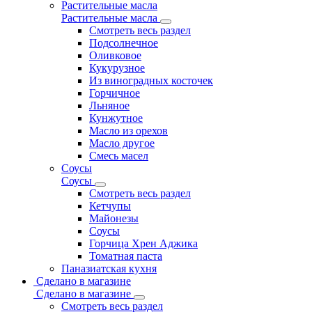
Растительные масла
Растительные масла
Смотреть весь раздел
Подсолнечное
Оливковое
Кукурузное
Из виноградных косточек
Горчичное
Льняное
Кунжутное
Масло из орехов
Масло другое
Смесь масел
Соусы
Соусы
Смотреть весь раздел
Кетчупы
Майонезы
Соусы
Горчица Хрен Аджика
Томатная паста
Паназиатская кухня
Сделано в магазине
Сделано в магазине
Смотреть весь раздел