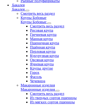
Рыбные полуфабрикаты
Бакалея
Бакалея
Смотреть весь раздел
Крупы Бобовые
Крупы Бобовые
Смотреть весь раздел
Рисовая крупа
Гречневая крупа
Манная крупа
Пшеничная крупа
Пшённая крупа
Перловая крупа
Кукурузная крупа
Овсяная крупа
Ячневая крупа
Крупы другие
Горох
Фасоль
Чечевица
Макаронные изделия
Макаронные изделия
Смотреть весь раздел
Из твердых сортов пшеницы
Из мягких сортов пшеницы