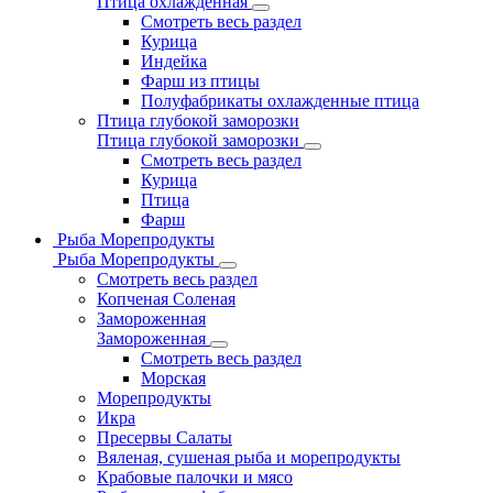
Птица охлажденная
Смотреть весь раздел
Курица
Индейка
Фарш из птицы
Полуфабрикаты охлажденные птица
Птица глубокой заморозки
Птица глубокой заморозки
Смотреть весь раздел
Курица
Птица
Фарш
Рыба Морепродукты
Рыба Морепродукты
Смотреть весь раздел
Копченая Соленая
Замороженная
Замороженная
Смотреть весь раздел
Морская
Морепродукты
Икра
Пресервы Салаты
Вяленая, сушеная рыба и морепродукты
Крабовые палочки и мясо