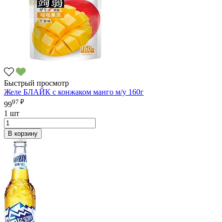
Быстрый просмотр
Желе БЛАЙК с конжаком манго м/у 160г
97 ₽
99
1 шт
В корзину