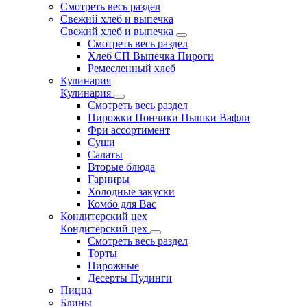
Смотреть весь раздел
Свежий хлеб и выпечка
Свежий хлеб и выпечка
Смотреть весь раздел
Хлеб СП Выпечка Пироги
Ремесленный хлеб
Кулинария
Кулинария
Смотреть весь раздел
Пирожки Пончики Пышки Вафли
Фри ассортимент
Суши
Салаты
Вторые блюда
Гарниры
Холодные закуски
Комбо для Вас
Кондитерский цех
Кондитерский цех
Смотреть весь раздел
Торты
Пирожные
Десерты Пудинги
Пицца
Блины