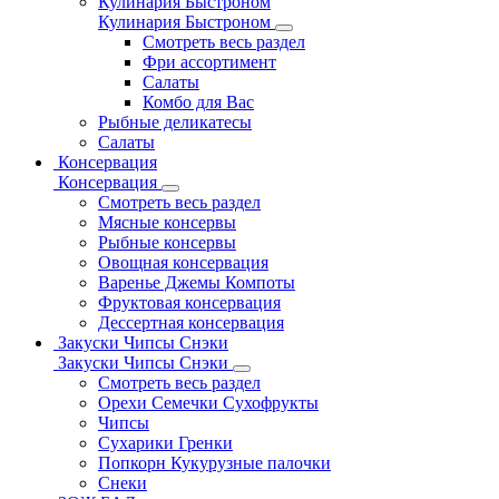
Кулинария Быстроном
Кулинария Быстроном
Смотреть весь раздел
Фри ассортимент
Салаты
Комбо для Вас
Рыбные деликатесы
Салаты
Консервация
Консервация
Смотреть весь раздел
Мясные консервы
Рыбные консервы
Овощная консервация
Варенье Джемы Компоты
Фруктовая консервация
Дессертная консервация
Закуски Чипсы Снэки
Закуски Чипсы Снэки
Смотреть весь раздел
Орехи Семечки Сухофрукты
Чипсы
Сухарики Гренки
Попкорн Кукурузные палочки
Снеки