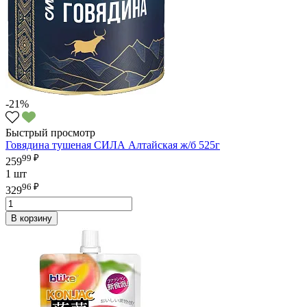
-21%
Быстрый просмотр
Говядина тушеная СИЛА Алтайская ж/б 525г
99 ₽
259
1 шт
96 ₽
329
В корзину