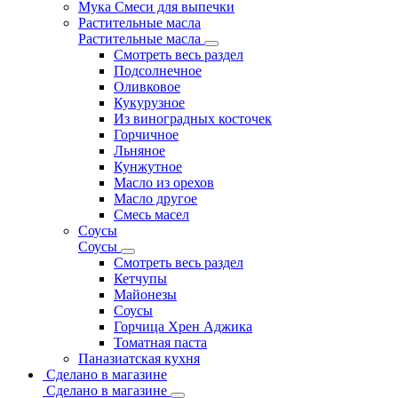
Мука Смеси для выпечки
Растительные масла
Растительные масла
Смотреть весь раздел
Подсолнечное
Оливковое
Кукурузное
Из виноградных косточек
Горчичное
Льняное
Кунжутное
Масло из орехов
Масло другое
Смесь масел
Соусы
Соусы
Смотреть весь раздел
Кетчупы
Майонезы
Соусы
Горчица Хрен Аджика
Томатная паста
Паназиатская кухня
Сделано в магазине
Сделано в магазине