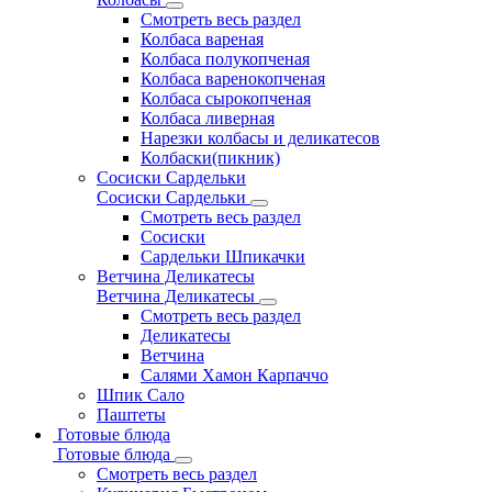
Смотреть весь раздел
Колбаса вареная
Колбаса полукопченая
Колбаса варенокопченая
Колбаса сырокопченая
Колбаса ливерная
Нарезки колбасы и деликатесов
Колбаски(пикник)
Сосиски Сардельки
Сосиски Сардельки
Смотреть весь раздел
Сосиски
Сардельки Шпикачки
Ветчина Деликатесы
Ветчина Деликатесы
Смотреть весь раздел
Деликатесы
Ветчина
Салями Хамон Карпаччо
Шпик Сало
Паштеты
Готовые блюда
Готовые блюда
Смотреть весь раздел