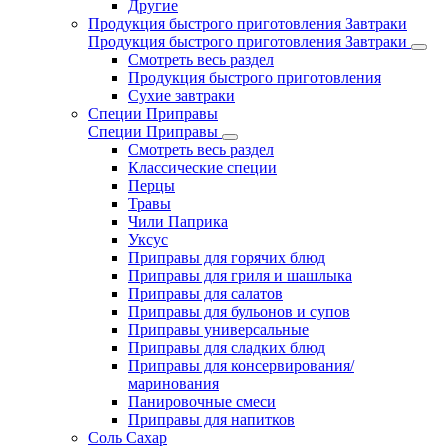
Другие
Продукция быстрого приготовления Завтраки
Продукция быстрого приготовления Завтраки
Смотреть весь раздел
Продукция быстрого приготовления
Сухие завтраки
Специи Приправы
Специи Приправы
Смотреть весь раздел
Классические специи
Перцы
Травы
Чили Паприка
Уксус
Приправы для горячих блюд
Приправы для гриля и шашлыка
Приправы для салатов
Приправы для бульонов и супов
Приправы универсальные
Приправы для сладких блюд
Приправы для консервирования/
маринования
Панировочные смеси
Приправы для напитков
Соль Сахар