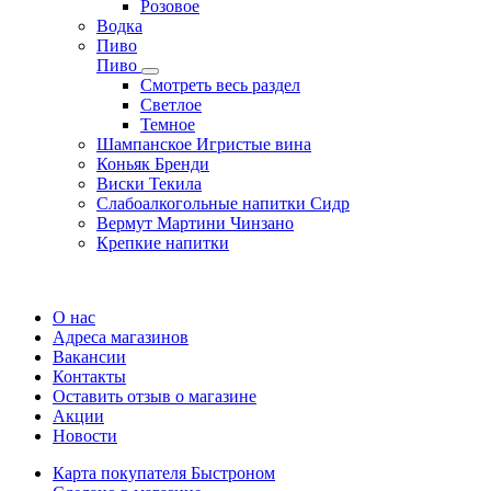
Розовое
Водка
Пиво
Пиво
Смотреть весь раздел
Cветлое
Темное
Шампанское Игристые вина
Коньяк Бренди
Виски Текила
Слабоалкогольные напитки Сидр
Вермут Мартини Чинзано
Крепкие напитки
Регистрация карты
О нас
Адреса магазинов
Вакансии
Контакты
Оставить отзыв о магазине
Акции
Новости
Карта покупателя Быстроном