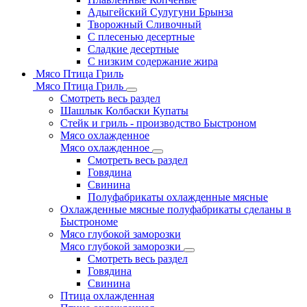
Адыгейский Сулугуни Брынза
Творожный Сливочный
С плесенью десертные
Сладкие десертные
С низким содержание жира
Мясо Птица Гриль
Мясо Птица Гриль
Смотреть весь раздел
Шашлык Колбаски Купаты
Стейк и гриль - производство Быстроном
Мясо охлажденное
Мясо охлажденное
Смотреть весь раздел
Говядина
Свинина
Полуфабрикаты охлажденные мясные
Охлажденные мясные полуфабрикаты сделаны в
Быстрономе
Мясо глубокой заморозки
Мясо глубокой заморозки
Смотреть весь раздел
Говядина
Свинина
Птица охлажденная