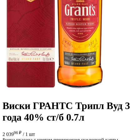
Виски ГРАНТС Трипл Вуд 3
года 40% ст/б 0.7л
96 ₽
2 039
/
1 шт
*цена указана с учетом применения скидочной карты