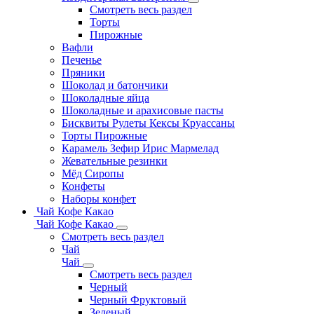
Смотреть весь раздел
Торты
Пирожные
Вафли
Печенье
Пряники
Шоколад и батончики
Шоколадные яйца
Шоколадные и арахисовые пасты
Бисквиты Рулеты Кексы Круассаны
Торты Пирожные
Карамель Зефир Ирис Мармелад
Жевательные резинки
Мёд Сиропы
Конфеты
Наборы конфет
Чай Кофе Какао
Чай Кофе Какао
Смотреть весь раздел
Чай
Чай
Смотреть весь раздел
Черный
Черный Фруктовый
Зеленый