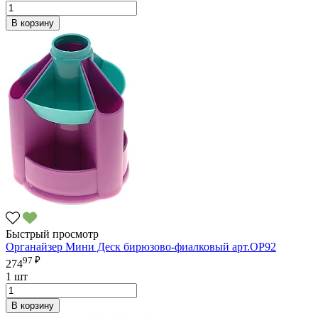
В корзину
Быстрый просмотр
Органайзер Мини Деск бирюзово-фиалковый арт.ОР92
97 ₽
274
1 шт
В корзину