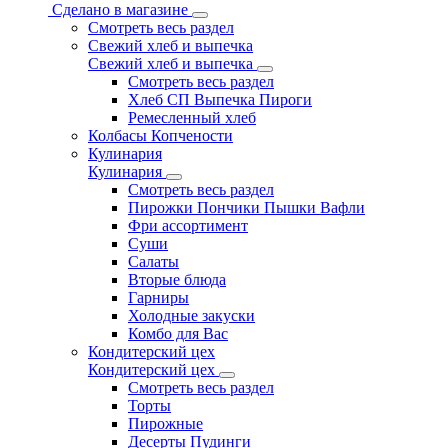
Сделано в магазине
Смотреть весь раздел
Свежий хлеб и выпечка
Свежий хлеб и выпечка
Смотреть весь раздел
Хлеб СП Выпечка Пироги
Ремесленный хлеб
Колбасы Копчености
Кулинария
Кулинария
Смотреть весь раздел
Пирожки Пончики Пышки Вафли
Фри ассортимент
Суши
Салаты
Вторые блюда
Гарниры
Холодные закуски
Комбо для Вас
Кондитерский цех
Кондитерский цех
Смотреть весь раздел
Торты
Пирожные
Десерты Пудинги