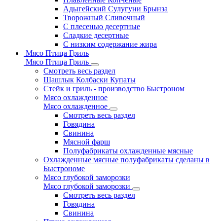
Адыгейский Сулугуни Брынза
Творожный Сливочный
С плесенью десертные
Сладкие десертные
С низким содержание жира
Мясо Птица Гриль
Мясо Птица Гриль
Смотреть весь раздел
Шашлык Колбаски Купаты
Стейк и гриль - производство Быстроном
Мясо охлажденное
Мясо охлажденное
Смотреть весь раздел
Говядина
Свинина
Мясной фарш
Полуфабрикаты охлажденные мясные
Охлажденные мясные полуфабрикаты сделаны в
Быстрономе
Мясо глубокой заморозки
Мясо глубокой заморозки
Смотреть весь раздел
Говядина
Свинина