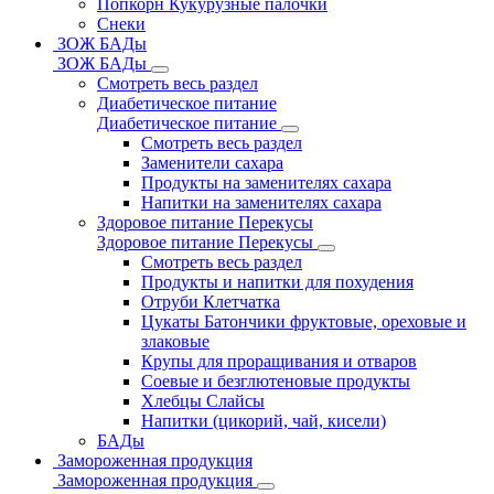
Попкорн Кукурузные палочки
Снеки
ЗОЖ БАДы
ЗОЖ БАДы
Смотреть весь раздел
Диабетическое питание
Диабетическое питание
Смотреть весь раздел
Заменители сахара
Продукты на заменителях сахара
Напитки на заменителях сахара
Здоровое питание Перекусы
Здоровое питание Перекусы
Смотреть весь раздел
Продукты и напитки для похудения
Отруби Клетчатка
Цукаты Батончики фруктовые, ореховые и
злаковые
Крупы для проращивания и отваров
Соевые и безглютеновые продукты
Хлебцы Слайсы
Напитки (цикорий, чай, кисели)
БАДы
Замороженная продукция
Замороженная продукция