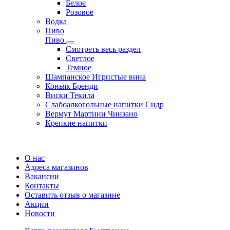
Белое
Розовое
Водка
Пиво
Пиво
Смотреть весь раздел
Cветлое
Темное
Шампанское Игристые вина
Коньяк Бренди
Виски Текила
Слабоалкогольные напитки Сидр
Вермут Мартини Чинзано
Крепкие напитки
Регистрация карты
О нас
Адреса магазинов
Вакансии
Контакты
Оставить отзыв о магазине
Акции
Новости