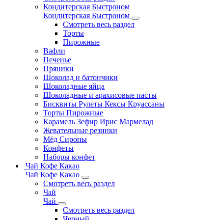
Кондитерская Быстроном
Кондитерская Быстроном
Смотреть весь раздел
Торты
Пирожные
Вафли
Печенье
Пряники
Шоколад и батончики
Шоколадные яйца
Шоколадные и арахисовые пасты
Бисквиты Рулеты Кексы Круассаны
Торты Пирожные
Карамель Зефир Ирис Мармелад
Жевательные резинки
Мёд Сиропы
Конфеты
Наборы конфет
Чай Кофе Какао
Чай Кофе Какао
Смотреть весь раздел
Чай
Чай
Смотреть весь раздел
Черный