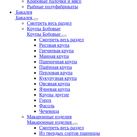
Крабовые палочки и мясо
Рыбные полуфабрикаты
Бакалея
Бакалея
Смотреть весь раздел
Крупы Бобовые
Крупы Бобовые
Смотреть весь раздел
Рисовая крупа
Гречневая крупа
Манная крупа
Пшеничная крупа
Пшённая крупа
Перловая крупа
Кукурузная крупа
Овсяная крупа
Ячневая крупа
Крупы другие
Горох
Фасоль
Чечевица
Макаронные изделия
Макаронные изделия
Смотреть весь раздел
Из твердых сортов пшеницы