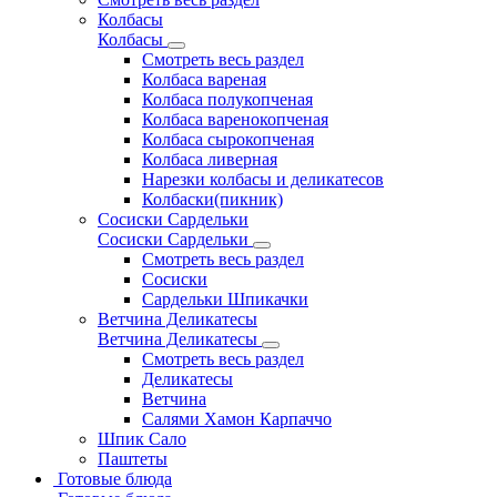
Колбасы
Колбасы
Смотреть весь раздел
Колбаса вареная
Колбаса полукопченая
Колбаса варенокопченая
Колбаса сырокопченая
Колбаса ливерная
Нарезки колбасы и деликатесов
Колбаски(пикник)
Сосиски Сардельки
Сосиски Сардельки
Смотреть весь раздел
Сосиски
Сардельки Шпикачки
Ветчина Деликатесы
Ветчина Деликатесы
Смотреть весь раздел
Деликатесы
Ветчина
Салями Хамон Карпаччо
Шпик Сало
Паштеты
Готовые блюда