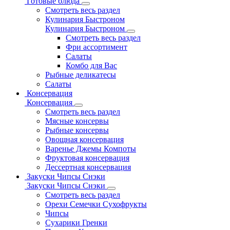
Готовые блюда
Смотреть весь раздел
Кулинария Быстроном
Кулинария Быстроном
Смотреть весь раздел
Фри ассортимент
Салаты
Комбо для Вас
Рыбные деликатесы
Салаты
Консервация
Консервация
Смотреть весь раздел
Мясные консервы
Рыбные консервы
Овощная консервация
Варенье Джемы Компоты
Фруктовая консервация
Дессертная консервация
Закуски Чипсы Снэки
Закуски Чипсы Снэки
Смотреть весь раздел
Орехи Семечки Сухофрукты
Чипсы
Сухарики Гренки