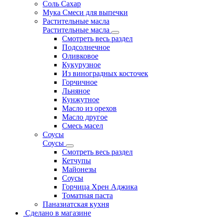
Соль Сахар
Мука Смеси для выпечки
Растительные масла
Растительные масла
Смотреть весь раздел
Подсолнечное
Оливковое
Кукурузное
Из виноградных косточек
Горчичное
Льняное
Кунжутное
Масло из орехов
Масло другое
Смесь масел
Соусы
Соусы
Смотреть весь раздел
Кетчупы
Майонезы
Соусы
Горчица Хрен Аджика
Томатная паста
Паназиатская кухня
Сделано в магазине