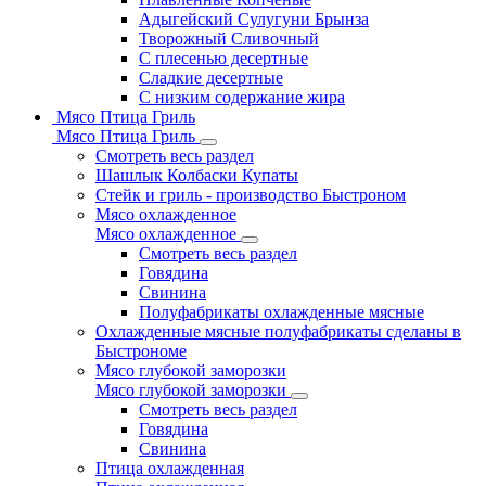
Адыгейский Сулугуни Брынза
Творожный Сливочный
С плесенью десертные
Сладкие десертные
С низким содержание жира
Мясо Птица Гриль
Мясо Птица Гриль
Смотреть весь раздел
Шашлык Колбаски Купаты
Стейк и гриль - производство Быстроном
Мясо охлажденное
Мясо охлажденное
Смотреть весь раздел
Говядина
Свинина
Полуфабрикаты охлажденные мясные
Охлажденные мясные полуфабрикаты сделаны в
Быстрономе
Мясо глубокой заморозки
Мясо глубокой заморозки
Смотреть весь раздел
Говядина
Свинина
Птица охлажденная