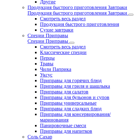
Другие
Продукция быстрого приготовления Завтраки
Продукция быстрого приготовления Завтраки
Смотреть весь раздел
Продукция быстрого приготовления
Сухие завтраки
Специи Приправы
Специи Приправы
Смотреть весь раздел
Классические специи
Перцы
Травы
Чили Паприка
Уксус
Приправы для горячих блюд
Приправы для гриля и шашлыка
Приправы для салатов
Приправы для бульонов и супов
Приправы универсальные
Приправы для сладких блюд
Приправы для консервирования/
маринования
Панировочные смеси
Приправы для напитков
Соль Сахар