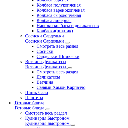
Колбаса полукопченая
Колбаса варенокопченая
Колбаса сырокопченая
Колбаса ливерная
Нарезки колбасы и деликатесов
Колбаски(пикник)
Сосиски Сардельки
Сосиски Сардельки
Смотреть весь раздел
Сосиски
Сардельки Шпикачки
Ветчина Деликатесы
Ветчина Деликатесы
Смотреть весь раздел
Деликатесы
Ветчина
Салями Хамон Карпаччо
Шпик Сало
Паштеты
Готовые блюда
Готовые блюда
Смотреть весь раздел
Кулинария Быстроном
Кулинария Быстроном