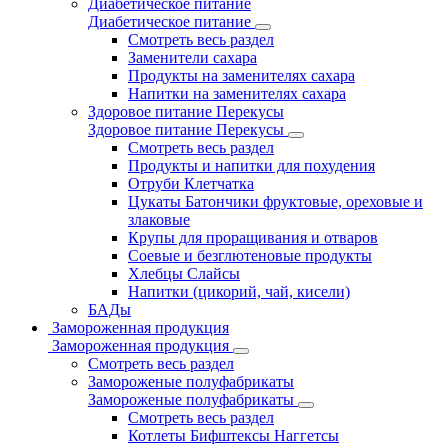
Диабетическое питание
Диабетическое питание
Смотреть весь раздел
Заменители сахара
Продукты на заменителях сахара
Напитки на заменителях сахара
Здоровое питание Перекусы
Здоровое питание Перекусы
Смотреть весь раздел
Продукты и напитки для похудения
Отруби Клетчатка
Цукаты Батончики фруктовые, ореховые и
злаковые
Крупы для проращивания и отваров
Соевые и безглютеновые продукты
Хлебцы Слайсы
Напитки (цикорий, чай, кисели)
БАДы
Замороженная продукция
Замороженная продукция
Смотреть весь раздел
Замороженые полуфабрикаты
Замороженые полуфабрикаты
Смотреть весь раздел
Котлеты Бифштексы Наггетсы