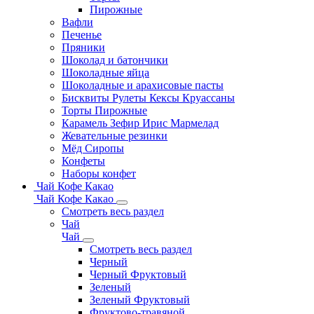
Пирожные
Вафли
Печенье
Пряники
Шоколад и батончики
Шоколадные яйца
Шоколадные и арахисовые пасты
Бисквиты Рулеты Кексы Круассаны
Торты Пирожные
Карамель Зефир Ирис Мармелад
Жевательные резинки
Мёд Сиропы
Конфеты
Наборы конфет
Чай Кофе Какао
Чай Кофе Какао
Смотреть весь раздел
Чай
Чай
Смотреть весь раздел
Черный
Черный Фруктовый
Зеленый
Зеленый Фруктовый
Фруктово-травяной