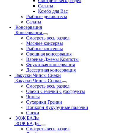
Смотреть весь раздел
Салаты
Комбо для Вас
Рыбные деликатесы
Салаты
Консервация
Консервация
Смотреть весь раздел
Мясные консервы
Рыбные консервы
Овощная консервация
Варенье Джемы Компоты
Фруктовая консервация
Дессертная консервация
Закуски Чипсы Снэки
Закуски Чипсы Снэки
Смотреть весь раздел
Орехи Семечки Сухофрукты
Чипсы
Сухарики Гренки
Попкорн Кукурузные палочки
Снеки
ЗОЖ БАДы
ЗОЖ БАДы
Смотреть весь раздел