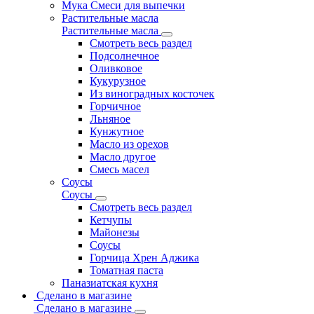
Мука Смеси для выпечки
Растительные масла
Растительные масла
Смотреть весь раздел
Подсолнечное
Оливковое
Кукурузное
Из виноградных косточек
Горчичное
Льняное
Кунжутное
Масло из орехов
Масло другое
Смесь масел
Соусы
Соусы
Смотреть весь раздел
Кетчупы
Майонезы
Соусы
Горчица Хрен Аджика
Томатная паста
Паназиатская кухня
Сделано в магазине
Сделано в магазине