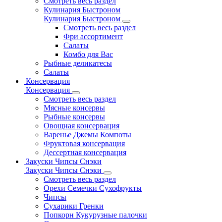
Смотреть весь раздел
Кулинария Быстроном
Кулинария Быстроном
Смотреть весь раздел
Фри ассортимент
Салаты
Комбо для Вас
Рыбные деликатесы
Салаты
Консервация
Консервация
Смотреть весь раздел
Мясные консервы
Рыбные консервы
Овощная консервация
Варенье Джемы Компоты
Фруктовая консервация
Дессертная консервация
Закуски Чипсы Снэки
Закуски Чипсы Снэки
Смотреть весь раздел
Орехи Семечки Сухофрукты
Чипсы
Сухарики Гренки
Попкорн Кукурузные палочки