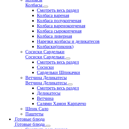
Колбасы
Смотреть весь раздел
Колбаса вареная
Колбаса полукопченая
Колбаса варенокопченая
Колбаса сырокопченая
Колбаса ливерная
Нарезки колбасы и деликатесов
Колбаски(пикник)
Сосиски Сардельки
Сосиски Сардельки
Смотреть весь раздел
Сосиски
Сардельки Шпикачки
Ветчина Деликатесы
Ветчина Деликатесы
Смотреть весь раздел
Деликатесы
Ветчина
Салями Хамон Карпаччо
Шпик Сало
Паштеты
Готовые блюда
Готовые блюда