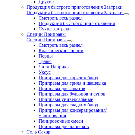
Другие
Продукция быстрого приготовления Завтраки
Продукция быстрого приготовления Завтраки
Смотреть весь раздел
Продукция быстрого приготовления
Сухие завтраки
Специи Приправы
Специи Приправы
Смотреть весь раздел
Классические специи
Перцы
Травы
Чили Паприка
Уксус
Приправы для горячих блюд
Приправы для гриля и шашлыка
Приправы для салатов
Приправы для бульонов и супов
Приправы универсальные
Приправы для сладких блюд
Приправы для консервирования/
маринования
Панировочные смеси
Приправы для напитков
Соль Сахар