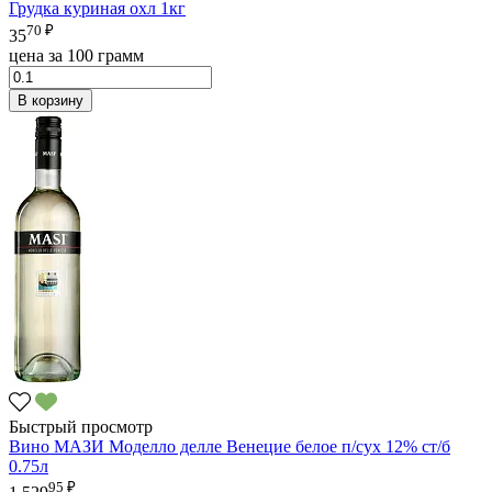
Грудка куриная охл 1кг
70 ₽
35
цена за 100 грамм
В корзину
Быстрый просмотр
Вино МАЗИ Моделло делле Венецие белое п/сух 12% ст/б
0.75л
95 ₽