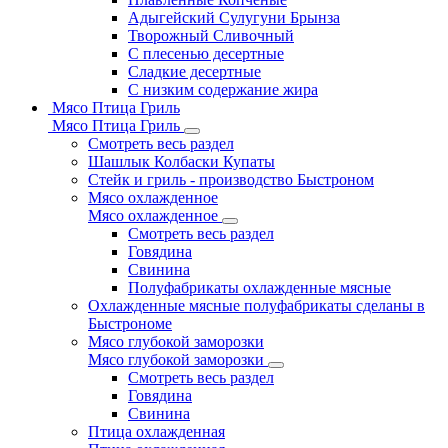
Адыгейский Сулугуни Брынза
Творожный Сливочный
С плесенью десертные
Сладкие десертные
С низким содержание жира
Мясо Птица Гриль
Мясо Птица Гриль
Смотреть весь раздел
Шашлык Колбаски Купаты
Стейк и гриль - производство Быстроном
Мясо охлажденное
Мясо охлажденное
Смотреть весь раздел
Говядина
Свинина
Полуфабрикаты охлажденные мясные
Охлажденные мясные полуфабрикаты сделаны в
Быстрономе
Мясо глубокой заморозки
Мясо глубокой заморозки
Смотреть весь раздел
Говядина
Свинина
Птица охлажденная