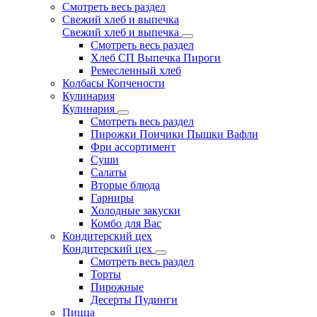
Смотреть весь раздел
Свежий хлеб и выпечка
Свежий хлеб и выпечка
Смотреть весь раздел
Хлеб СП Выпечка Пироги
Ремесленный хлеб
Колбасы Копчености
Кулинария
Кулинария
Смотреть весь раздел
Пирожки Пончики Пышки Вафли
Фри ассортимент
Суши
Салаты
Вторые блюда
Гарниры
Холодные закуски
Комбо для Вас
Кондитерский цех
Кондитерский цех
Смотреть весь раздел
Торты
Пирожные
Десерты Пудинги
Пицца