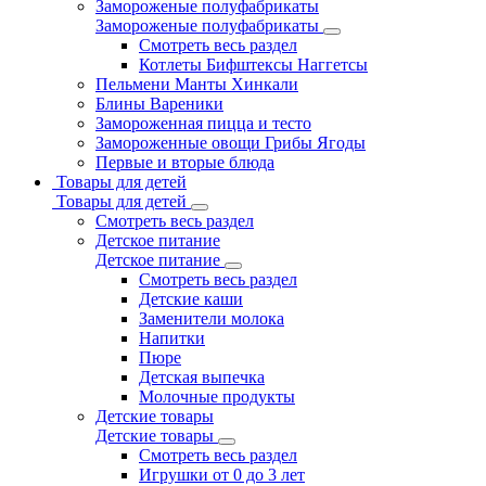
Замороженые полуфабрикаты
Замороженые полуфабрикаты
Смотреть весь раздел
Котлеты Бифштексы Наггетсы
Пельмени Манты Хинкали
Блины Вареники
Замороженная пицца и тесто
Замороженные овощи Грибы Ягоды
Первые и вторые блюда
Товары для детей
Товары для детей
Смотреть весь раздел
Детское питание
Детское питание
Смотреть весь раздел
Детские каши
Заменители молока
Напитки
Пюре
Детская выпечка
Молочные продукты
Детские товары
Детские товары
Смотреть весь раздел
Игрушки от 0 до 3 лет