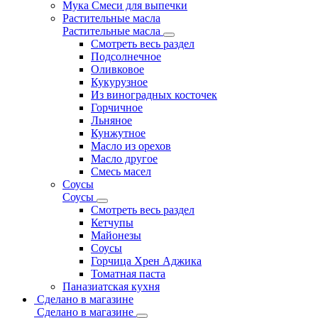
Мука Смеси для выпечки
Растительные масла
Растительные масла
Смотреть весь раздел
Подсолнечное
Оливковое
Кукурузное
Из виноградных косточек
Горчичное
Льняное
Кунжутное
Масло из орехов
Масло другое
Смесь масел
Соусы
Соусы
Смотреть весь раздел
Кетчупы
Майонезы
Соусы
Горчица Хрен Аджика
Томатная паста
Паназиатская кухня
Сделано в магазине
Сделано в магазине