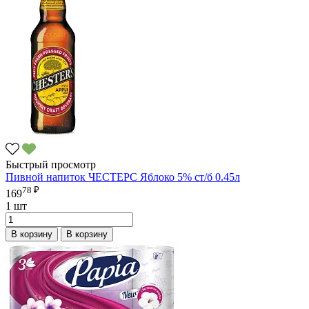
Быстрый просмотр
Пивной напиток ЧЕСТЕРС Яблоко 5% ст/б 0.45л
78 ₽
169
1 шт
В корзину
В корзину