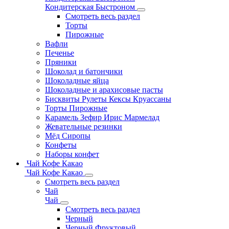
Кондитерская Быстроном
Смотреть весь раздел
Торты
Пирожные
Вафли
Печенье
Пряники
Шоколад и батончики
Шоколадные яйца
Шоколадные и арахисовые пасты
Бисквиты Рулеты Кексы Круассаны
Торты Пирожные
Карамель Зефир Ирис Мармелад
Жевательные резинки
Мёд Сиропы
Конфеты
Наборы конфет
Чай Кофе Какао
Чай Кофе Какао
Смотреть весь раздел
Чай
Чай
Смотреть весь раздел
Черный
Черный Фруктовый