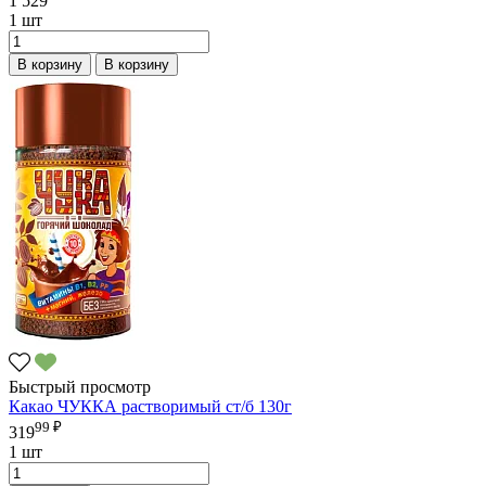
1 529
1 шт
В корзину
В корзину
Быстрый просмотр
Какао ЧУККА растворимый ст/б 130г
99 ₽
319
1 шт