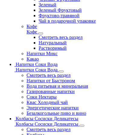
Зеленый
Зеленый Фруктовый
Фруктово-травяной
Чай в подарочной упаковке
Кофе
Кофе
Смотреть весь раздел
Натуральный
Растворимый
Напитки Микс
Какао
Напитки Соки Вода
Напитки Соки Вода
Смотреть весь раздел
Напитки от Быстроном
Вода питьевая и минеральная
Газированные напитки
Соки Нектары
Квас Холодный чай
Энергетические напитки
Безалкогольные пиво и вино
Колбасы Сосиски Деликатесы
Колбасы Сосиски Деликатесы
Смотреть весь раздел
Колбасы