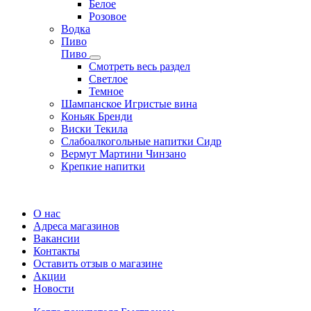
Белое
Розовое
Водка
Пиво
Пиво
Смотреть весь раздел
Cветлое
Темное
Шампанское Игристые вина
Коньяк Бренди
Виски Текила
Слабоалкогольные напитки Сидр
Вермут Мартини Чинзано
Крепкие напитки
Регистрация карты
О нас
Адреса магазинов
Вакансии
Контакты
Оставить отзыв о магазине
Акции
Новости