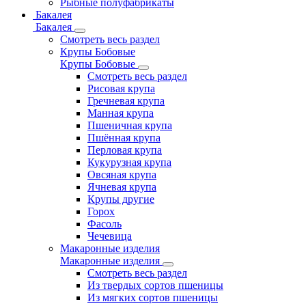
Рыбные полуфабрикаты
Бакалея
Бакалея
Смотреть весь раздел
Крупы Бобовые
Крупы Бобовые
Смотреть весь раздел
Рисовая крупа
Гречневая крупа
Манная крупа
Пшеничная крупа
Пшённая крупа
Перловая крупа
Кукурузная крупа
Овсяная крупа
Ячневая крупа
Крупы другие
Горох
Фасоль
Чечевица
Макаронные изделия
Макаронные изделия
Смотреть весь раздел
Из твердых сортов пшеницы
Из мягких сортов пшеницы