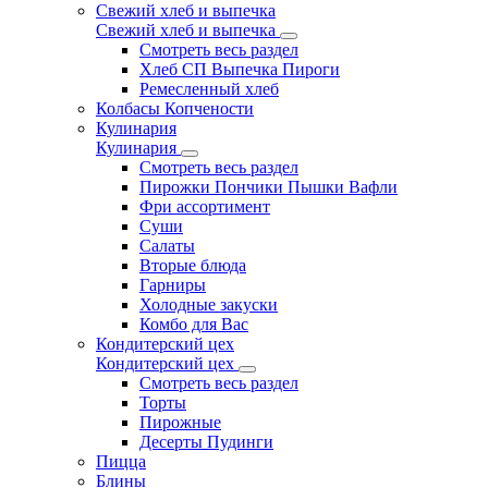
Свежий хлеб и выпечка
Свежий хлеб и выпечка
Смотреть весь раздел
Хлеб СП Выпечка Пироги
Ремесленный хлеб
Колбасы Копчености
Кулинария
Кулинария
Смотреть весь раздел
Пирожки Пончики Пышки Вафли
Фри ассортимент
Суши
Салаты
Вторые блюда
Гарниры
Холодные закуски
Комбо для Вас
Кондитерский цех
Кондитерский цех
Смотреть весь раздел
Торты
Пирожные
Десерты Пудинги
Пицца
Блины