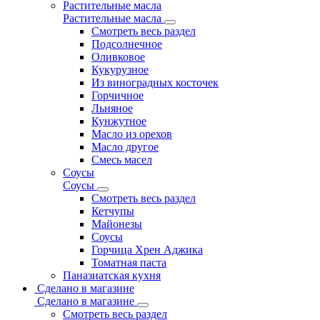
Растительные масла
Растительные масла
Смотреть весь раздел
Подсолнечное
Оливковое
Кукурузное
Из виноградных косточек
Горчичное
Льняное
Кунжутное
Масло из орехов
Масло другое
Смесь масел
Соусы
Соусы
Смотреть весь раздел
Кетчупы
Майонезы
Соусы
Горчица Хрен Аджика
Томатная паста
Паназиатская кухня
Сделано в магазине
Сделано в магазине
Смотреть весь раздел