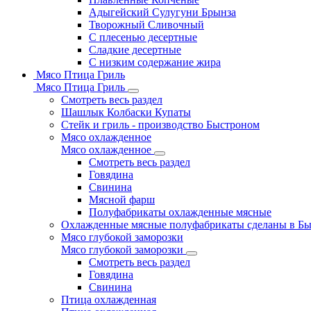
Адыгейский Сулугуни Брынза
Творожный Сливочный
С плесенью десертные
Сладкие десертные
С низким содержание жира
Мясо Птица Гриль
Мясо Птица Гриль
Смотреть весь раздел
Шашлык Колбаски Купаты
Стейк и гриль - производство Быстроном
Мясо охлажденное
Мясо охлажденное
Смотреть весь раздел
Говядина
Свинина
Мясной фарш
Полуфабрикаты охлажденные мясные
Охлажденные мясные полуфабрикаты сделаны в Б
Мясо глубокой заморозки
Мясо глубокой заморозки
Смотреть весь раздел
Говядина
Свинина
Птица охлажденная