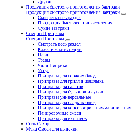
Другие
Продукция быстрого приготовления Завтраки
Продукция быстрого приготовления Завтраки
Смотреть весь раздел
Продукция быстрого приготовления
Сухие завтраки
Специи Приправы
Специи Приправы
Смотреть весь раздел
Классические специи
Перцы
Травы
Чили Паприка
Уксус
Приправы для горячих блюд
Приправы для гриля и шашлыка
Приправы для салатов
Приправы для бульонов и супов
Приправы универсальные
Приправы для сладких блюд
Приправы для консервирования/маринования
Панировочные смеси
Приправы для напитков
Соль Сахар
Мука Смеси для выпечки