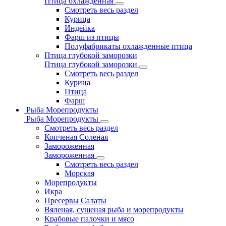
Птица охлажденная
Смотреть весь раздел
Курица
Индейка
Фарш из птицы
Полуфабрикаты охлажденные птица
Птица глубокой заморозки
Птица глубокой заморозки
Смотреть весь раздел
Курица
Птица
Фарш
Рыба Морепродукты
Рыба Морепродукты
Смотреть весь раздел
Копченая Соленая
Замороженная
Замороженная
Смотреть весь раздел
Морская
Морепродукты
Икра
Пресервы Салаты
Вяленая, сушеная рыба и морепродукты
Крабовые палочки и мясо