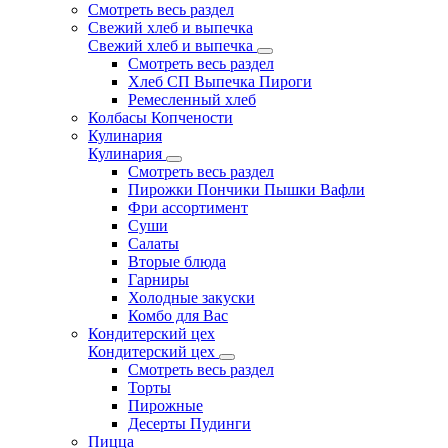
Смотреть весь раздел
Свежий хлеб и выпечка
Свежий хлеб и выпечка
Смотреть весь раздел
Хлеб СП Выпечка Пироги
Ремесленный хлеб
Колбасы Копчености
Кулинария
Кулинария
Смотреть весь раздел
Пирожки Пончики Пышки Вафли
Фри ассортимент
Суши
Салаты
Вторые блюда
Гарниры
Холодные закуски
Комбо для Вас
Кондитерский цех
Кондитерский цех
Смотреть весь раздел
Торты
Пирожные
Десерты Пудинги
Пицца