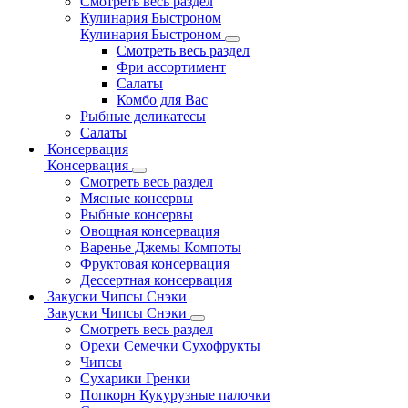
Смотреть весь раздел
Кулинария Быстроном
Кулинария Быстроном
Смотреть весь раздел
Фри ассортимент
Салаты
Комбо для Вас
Рыбные деликатесы
Салаты
Консервация
Консервация
Смотреть весь раздел
Мясные консервы
Рыбные консервы
Овощная консервация
Варенье Джемы Компоты
Фруктовая консервация
Дессертная консервация
Закуски Чипсы Снэки
Закуски Чипсы Снэки
Смотреть весь раздел
Орехи Семечки Сухофрукты
Чипсы
Сухарики Гренки
Попкорн Кукурузные палочки