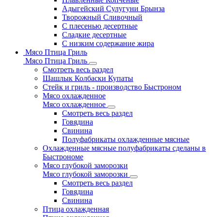
Адыгейский Сулугуни Брынза
Творожный Сливочный
С плесенью десертные
Сладкие десертные
С низким содержание жира
Мясо Птица Гриль
Мясо Птица Гриль
Смотреть весь раздел
Шашлык Колбаски Купаты
Стейк и гриль - производство Быстроном
Мясо охлажденное
Мясо охлажденное
Смотреть весь раздел
Говядина
Свинина
Полуфабрикаты охлажденные мясные
Охлажденные мясные полуфабрикаты сделаны в
Быстрономе
Мясо глубокой заморозки
Мясо глубокой заморозки
Смотреть весь раздел
Говядина
Свинина
Птица охлажденная