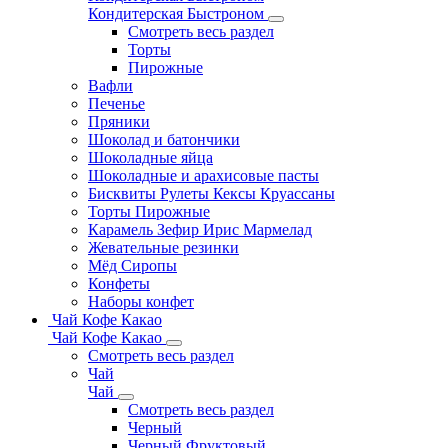
Кондитерская Быстроном
Смотреть весь раздел
Торты
Пирожные
Вафли
Печенье
Пряники
Шоколад и батончики
Шоколадные яйца
Шоколадные и арахисовые пасты
Бисквиты Рулеты Кексы Круассаны
Торты Пирожные
Карамель Зефир Ирис Мармелад
Жевательные резинки
Мёд Сиропы
Конфеты
Наборы конфет
Чай Кофе Какао
Чай Кофе Какао
Смотреть весь раздел
Чай
Чай
Смотреть весь раздел
Черный
Черный Фруктовый