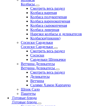
Колбасы
Смотреть весь раздел
Колбаса вареная
Колбаса полукопченая
Колбаса варенокопченая
Колбаса сырокопченая
Колбаса ливерная
Нарезки колбасы и деликатесов
Колбаски(пикник)
Сосиски Сардельки
Сосиски Сардельки
Смотреть весь раздел
Сосиски
Сардельки Шпикачки
Ветчина Деликатесы
Ветчина Деликатесы
Смотреть весь раздел
Деликатесы
Ветчина
Салями Хамон Карпаччо
Шпик Сало
Паштеты
Готовые блюда
Готовые блюда