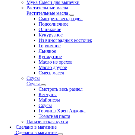
Мука Смеси для выпечки
Растительные масла
Растительные масла
Смотреть весь раздел
Подсолнечное
Оливковое
Кукурузное
Из виноградных косточек
Горчичное
Льняное
Кунжутное
Масло из орехов
Масло другое
Смесь масел
Соусы
Соусы
Смотреть весь раздел
Кетчупы
Майонезы
Соусы
Горчица Хрен Аджика
Томатная паста
Паназиатская кухня
Сделано в магазине
Сделано в магазине