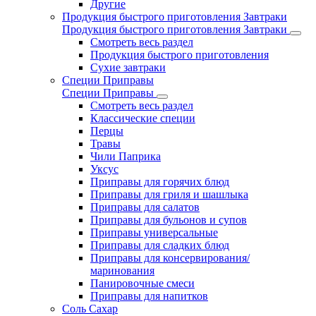
Другие
Продукция быстрого приготовления Завтраки
Продукция быстрого приготовления Завтраки
Смотреть весь раздел
Продукция быстрого приготовления
Сухие завтраки
Специи Приправы
Специи Приправы
Смотреть весь раздел
Классические специи
Перцы
Травы
Чили Паприка
Уксус
Приправы для горячих блюд
Приправы для гриля и шашлыка
Приправы для салатов
Приправы для бульонов и супов
Приправы универсальные
Приправы для сладких блюд
Приправы для консервирования/
маринования
Панировочные смеси
Приправы для напитков
Соль Сахар