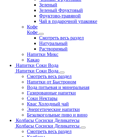
Зеленый
Зеленый Фруктовый
Фруктово-травяной
Чай в подарочной упаковке
Кофе
Кофе
Смотреть весь раздел
Натуральный
Растворимый
Напитки Микс
Какао
Напитки Соки Вода
Напитки Соки Вода
Смотреть весь раздел
Напитки от Быстроном
Вода питьевая и минеральная
Газированные напитки
Соки Нектары
Квас Холодный чай
Энергетические напитки
Безалкогольные пиво и вино
Колбасы Сосиски Деликатесы
Колбасы Сосиски Деликатесы
Смотреть весь раздел
Колбасы