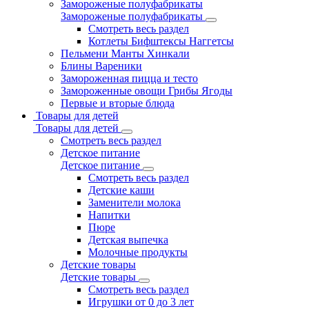
Замороженые полуфабрикаты
Замороженые полуфабрикаты
Смотреть весь раздел
Котлеты Бифштексы Наггетсы
Пельмени Манты Хинкали
Блины Вареники
Замороженная пицца и тесто
Замороженные овощи Грибы Ягоды
Первые и вторые блюда
Товары для детей
Товары для детей
Смотреть весь раздел
Детское питание
Детское питание
Смотреть весь раздел
Детские каши
Заменители молока
Напитки
Пюре
Детская выпечка
Молочные продукты
Детские товары
Детские товары
Смотреть весь раздел
Игрушки от 0 до 3 лет