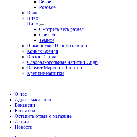
Белое
Розовое
Водка
Пиво
Пиво
Смотреть весь раздел
Cветлое
Темное
Шампанское Игристые вина
Коньяк Бренди
Виски Текила
Слабоалкогольные напитки Сидр
Вермут Мартини Чинзано
Крепкие напитки
Регистрация карты
О нас
Адреса магазинов
Вакансии
Контакты
Оставить отзыв о магазине
Акции
Новости