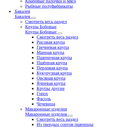
Крабовые палочки и мясо
Рыбные полуфабрикаты
Бакалея
Бакалея
Смотреть весь раздел
Крупы Бобовые
Крупы Бобовые
Смотреть весь раздел
Рисовая крупа
Гречневая крупа
Манная крупа
Пшеничная крупа
Пшённая крупа
Перловая крупа
Кукурузная крупа
Овсяная крупа
Ячневая крупа
Крупы другие
Горох
Фасоль
Чечевица
Макаронные изделия
Макаронные изделия
Смотреть весь раздел
Из твердых сортов пшеницы