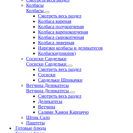
Колбасы
Колбасы
Смотреть весь раздел
Колбаса вареная
Колбаса полукопченая
Колбаса варенокопченая
Колбаса сырокопченая
Колбаса ливерная
Нарезки колбасы и деликатесов
Колбаски(пикник)
Сосиски Сардельки
Сосиски Сардельки
Смотреть весь раздел
Сосиски
Сардельки Шпикачки
Ветчина Деликатесы
Ветчина Деликатесы
Смотреть весь раздел
Деликатесы
Ветчина
Салями Хамон Карпаччо
Шпик Сало
Паштеты
Готовые блюда