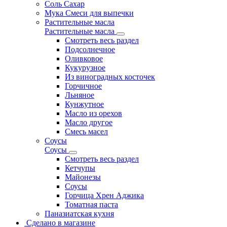
Соль Сахар
Мука Смеси для выпечки
Растительные масла
Растительные масла
Смотреть весь раздел
Подсолнечное
Оливковое
Кукурузное
Из виноградных косточек
Горчичное
Льняное
Кунжутное
Масло из орехов
Масло другое
Смесь масел
Соусы
Соусы
Смотреть весь раздел
Кетчупы
Майонезы
Соусы
Горчица Хрен Аджика
Томатная паста
Паназиатская кухня
Сделано в магазине