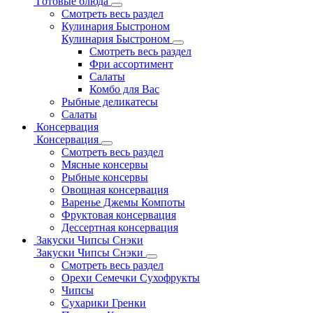
Готовые блюда
Смотреть весь раздел
Кулинария Быстроном
Кулинария Быстроном
Смотреть весь раздел
Фри ассортимент
Салаты
Комбо для Вас
Рыбные деликатесы
Салаты
Консервация
Консервация
Смотреть весь раздел
Мясные консервы
Рыбные консервы
Овощная консервация
Варенье Джемы Компоты
Фруктовая консервация
Дессертная консервация
Закуски Чипсы Снэки
Закуски Чипсы Снэки
Смотреть весь раздел
Орехи Семечки Сухофрукты
Чипсы
Сухарики Гренки