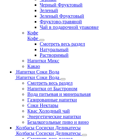
Черный Фруктовый
Зеленый
Зеленый Фруктовый
Фруктово-травяной
Чай в подарочной упаковке
Кофе
Кофе
Смотреть весь раздел
Натуральный
Растворимый
Напитки Микс
Какао
Напитки Соки Вода
Напитки Соки Вода
Смотреть весь раздел
Напитки от Быстроном
Вода питьевая и минеральная
Газированные напитки
Соки Нектары
Квас Холодный чай
Энергетические напитки
Безалкогольные пиво и вино
Колбасы Сосиски Деликатесы
Колбасы Сосиски Деликатесы
Смотреть весь раздел