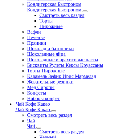
Кондитерская Быстроном
Кондитерская Быстроном
Смотреть весь раздел
Торты
Пирожные
Вафли
Печенье
Пряники
Шоколад и батончики
Шоколадные яйца
Шоколадные и арахисовые пасты
Бисквиты Рулеты Кексы Круассаны
Торты Пирожные
Карамель Зефир Ирис Мармелад
Жевательные резинки
Мёд Сиропы
Конфеты
Наборы конфет
Чай Кофе Какао
Чай Кофе Какао
Смотреть весь раздел
Чай
Чай
Смотреть весь раздел
Черный