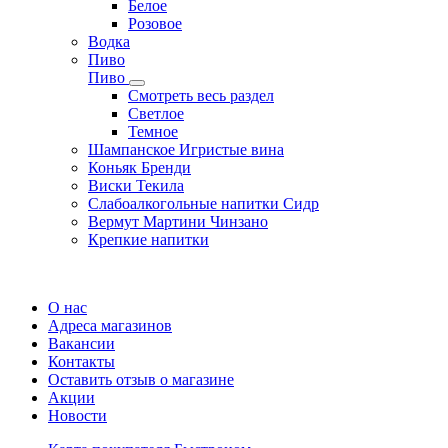
Белое
Розовое
Водка
Пиво
Пиво
Смотреть весь раздел
Cветлое
Темное
Шампанское Игристые вина
Коньяк Бренди
Виски Текила
Слабоалкогольные напитки Сидр
Вермут Мартини Чинзано
Крепкие напитки
Регистрация карты
О нас
Адреса магазинов
Вакансии
Контакты
Оставить отзыв о магазине
Акции
Новости