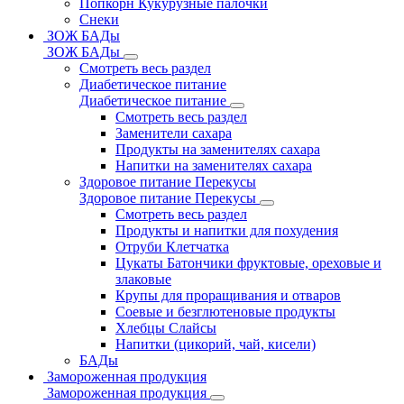
Попкорн Кукурузные палочки
Снеки
ЗОЖ БАДы
ЗОЖ БАДы
Смотреть весь раздел
Диабетическое питание
Диабетическое питание
Смотреть весь раздел
Заменители сахара
Продукты на заменителях сахара
Напитки на заменителях сахара
Здоровое питание Перекусы
Здоровое питание Перекусы
Смотреть весь раздел
Продукты и напитки для похудения
Отруби Клетчатка
Цукаты Батончики фруктовые, ореховые и
злаковые
Крупы для проращивания и отваров
Соевые и безглютеновые продукты
Хлебцы Слайсы
Напитки (цикорий, чай, кисели)
БАДы
Замороженная продукция
Замороженная продукция