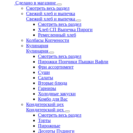
Сделано в магазине
Смотреть весь раздел
Свежий хлеб и выпечка
Свежий хлеб и выпечка
Смотреть весь раздел
Хлеб СП Выпечка Пироги
Ремесленный хлеб
Колбасы Копчености
Кулинария
Кулинария
Смотреть весь раздел
Пирожки Пончики Пышки Вафли
Фри ассортимент
Суши
Салаты
Вторые блюда
Гарниры
Холодные закуски
Комбо для Вас
Кондитерский цех
Кондитерский цех
Смотреть весь раздел
Торты
Пирожные
Десерты Пудинги