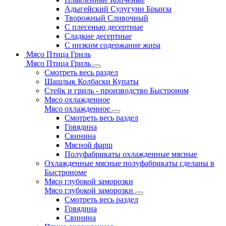
Адыгейский Сулугуни Брынза
Творожный Сливочный
С плесенью десертные
Сладкие десертные
С низким содержание жира
Мясо Птица Гриль
Мясо Птица Гриль
Смотреть весь раздел
Шашлык Колбаски Купаты
Стейк и гриль - производство Быстроном
Мясо охлажденное
Мясо охлажденное
Смотреть весь раздел
Говядина
Свинина
Мясной фарш
Полуфабрикаты охлажденные мясные
Охлажденные мясные полуфабрикаты сделаны в
Быстрономе
Мясо глубокой заморозки
Мясо глубокой заморозки
Смотреть весь раздел
Говядина
Свинина