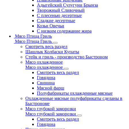
Адыгейский Сулугуни Брынза
Творожный Сливочный
С плесенью десертные
Сладкие десертные
Козьи Овечьи
С низким содержание жира
Мясо Птица Гриль
Мясо Птица Гриль
Смотреть весь раздел
Шашлык Колбаски Купаты
Стейк и гриль - производство Быстроном
Мясо охлажденное
Мясо охлажденное
Смотреть весь раздел
Говядина
Свинина
Мясной фарш
Полуфабрикаты охлажденные мясные
Охлажденные мясные полуфабрикаты сделаны в
Быстрономе
Мясо глубокой заморозки
Мясо глубокой заморозки
Смотреть весь раздел
Говядина