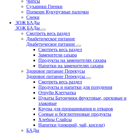
Чипсы
Сухарики Гренки
Попкорн Кукурузные палочки
Снеки
ЗОЖ БАДы
ЗОЖ БАДы
Смотреть весь раздел
Диабетическое питание
Диабетическое питание
Смотреть весь раздел
Заменители сахара
Продукты на заменителях сахара
Напитки на заменителях сахара
Здоровое питание Перекусы
Здоровое питание Перекусы
Смотреть весь раздел
Продукты и напитки для похудения
Отруби Клетчатка
Цукаты Батончики фруктовые, ореховые и
злаковые
Крупы для проращивания и отваров
Соевые и безглютеновые продукты
Хлебцы Слайсы
Напитки (цикорий, чай, кисели)
БАДы