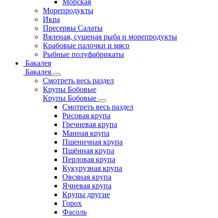
Морская
Морепродукты
Икра
Пресервы Салаты
Вяленая, сушеная рыба и морепродукты
Крабовые палочки и мясо
Рыбные полуфабрикаты
Бакалея
Бакалея
Смотреть весь раздел
Крупы Бобовые
Крупы Бобовые
Смотреть весь раздел
Рисовая крупа
Гречневая крупа
Манная крупа
Пшеничная крупа
Пшённая крупа
Перловая крупа
Кукурузная крупа
Овсяная крупа
Ячневая крупа
Крупы другие
Горох
Фасоль