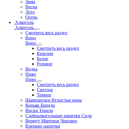
Зима
Весна
Лето
Осень
Алкоголь
Алкоголь
Смотреть весь раздел
Вино
Вино
Смотреть весь раздел
Красное
Белое
Розовое
Водка
Пиво
Пиво
Смотреть весь раздел
Cветлое
Темное
Шампанское Игристые вина
Коньяк Бренди
Виски Текила
Слабоалкогольные напитки Сидр
Вермут Мартини Чинзано
Крепкие напитки