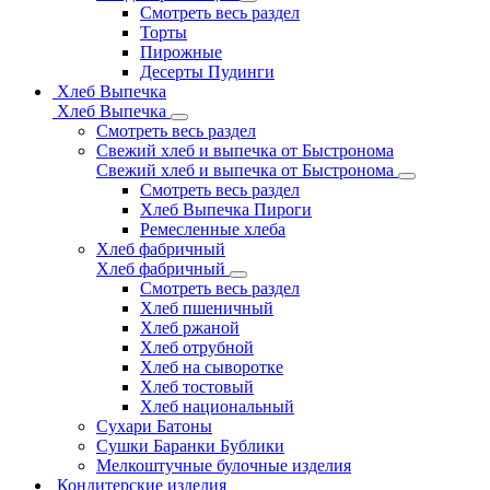
Смотреть весь раздел
Торты
Пирожные
Десерты Пудинги
Хлеб Выпечка
Хлеб Выпечка
Смотреть весь раздел
Свежий хлеб и выпечка от Быстронома
Свежий хлеб и выпечка от Быстронома
Смотреть весь раздел
Хлеб Выпечка Пироги
Ремесленные хлеба
Хлеб фабричный
Хлеб фабричный
Смотреть весь раздел
Хлеб пшеничный
Хлеб ржаной
Хлеб отрубной
Хлеб на сыворотке
Хлеб тостовый
Хлеб национальный
Сухари Батоны
Сушки Баранки Бублики
Мелкоштучные булочные изделия
Кондитерские изделия