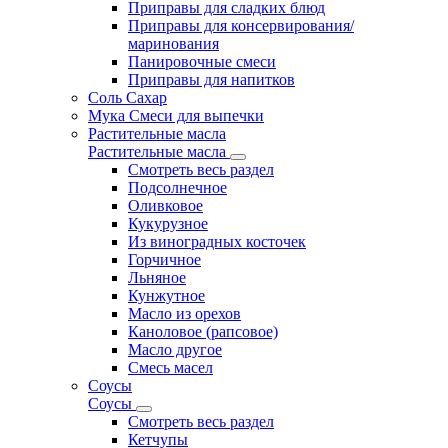
Приправы для сладких блюд
Приправы для консервирования/
маринования
Панировочные смеси
Приправы для напитков
Соль Сахар
Мука Смеси для выпечки
Растительные масла
Растительные масла
Смотреть весь раздел
Подсолнечное
Оливковое
Кукурузное
Из виноградных косточек
Горчичное
Льняное
Кунжутное
Масло из орехов
Каноловое (рапсовое)
Масло другое
Смесь масел
Соусы
Соусы
Смотреть весь раздел
Кетчупы