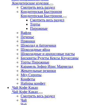
Кондитерские изделия
Смотреть весь раздел
Кондитерская Быстроном
Кондитерская Быстроном
Смотреть весь раздел
Торты
Пирожные
Вафли
Печенье
Пряники
Шоколад и батончики
Шоколадные яйца
Шоколадные и арахисовые пасты
Бисквиты Рулеты Кексы Круассаны
Торты Пирожные
Карамель Зефир Ирис Мармелад
Жевательные резинки
Мёд Сиропы
Конфеты
Наборы конфет
Чай Кофе Какао
Чай Кофе Какао
Смотреть весь раздел
Чай
Чай