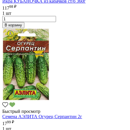
Икра КУБАНОЧКА из кабачков ст/б 360г
98 ₽
117
1 шт
В корзину
Быстрый просмотр
Семена АЭЛИТА Огурец Серпантин 2г
99 ₽
17
1 шт