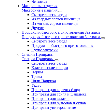
Чечевица
Макаронные изделия
Макаронные изделия
Смотреть весь раздел
Из твердых сортов пшеницы
Из мягких сортов пшеницы
Другие
Продукция быстрого приготовления Завтраки
Продукция быстрого приготовления Завтраки
Смотреть весь раздел
Продукция быстрого приготовления
Сухие завтраки
Специи Приправы
Специи Приправы
Смотреть весь раздел
Классические специи
Перцы
Травы
Чили Паприка
Уксус
Приправы для горячих блюд
Приправы для гриля и шашлыка
Приправы для салатов
Приправы для бульонов и супов
Приправы универсальные