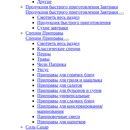
Другие
Продукция быстрого приготовления Завтраки
Продукция быстрого приготовления Завтраки
Смотреть весь раздел
Продукция быстрого приготовления
Сухие завтраки
Специи Приправы
Специи Приправы
Смотреть весь раздел
Классические специи
Перцы
Травы
Чили Паприка
Уксус
Приправы для горячих блюд
Приправы для гриля и шашлыка
Приправы для салатов
Приправы для бульонов и супов
Приправы универсальные
Приправы для сладких блюд
Приправы для консервирования/
маринования
Панировочные смеси
Приправы для напитков
Соль Сахар