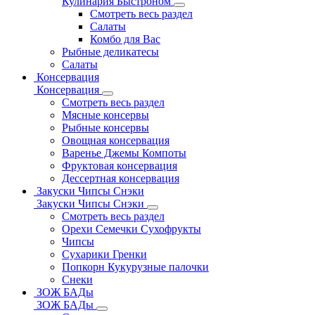
Кулинария Быстроном
Смотреть весь раздел
Салаты
Комбо для Вас
Рыбные деликатесы
Салаты
Консервация
Консервация
Смотреть весь раздел
Мясные консервы
Рыбные консервы
Овощная консервация
Варенье Джемы Компоты
Фруктовая консервация
Дессертная консервация
Закуски Чипсы Снэки
Закуски Чипсы Снэки
Смотреть весь раздел
Орехи Семечки Сухофрукты
Чипсы
Сухарики Гренки
Попкорн Кукурузные палочки
Снеки
ЗОЖ БАДы
ЗОЖ БАДы