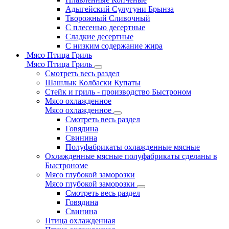
Адыгейский Сулугуни Брынза
Творожный Сливочный
С плесенью десертные
Сладкие десертные
С низким содержание жира
Мясо Птица Гриль
Мясо Птица Гриль
Смотреть весь раздел
Шашлык Колбаски Купаты
Стейк и гриль - производство Быстроном
Мясо охлажденное
Мясо охлажденное
Смотреть весь раздел
Говядина
Свинина
Полуфабрикаты охлажденные мясные
Охлажденные мясные полуфабрикаты сделаны в
Быстрономе
Мясо глубокой заморозки
Мясо глубокой заморозки
Смотреть весь раздел
Говядина
Свинина
Птица охлажденная