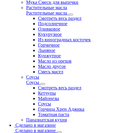
Мука Смеси для выпечки
Растительные масла
Растительные масла
Смотреть весь раздел
Подсолнечное
Оливковое
Кукурузное
Из виноградных косточек
Горчичное
Льняное
Кунжутное
Масло из орехов
Масло другое
Смесь масел
Соусы
Соусы
Смотреть весь раздел
Кетчупы
Майонезы
Соусы
Горчица Хрен Аджика
Томатная паста
Паназиатская кухня
Сделано в магазине
Сделано в магазине