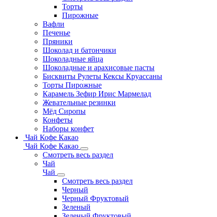
Торты
Пирожные
Вафли
Печенье
Пряники
Шоколад и батончики
Шоколадные яйца
Шоколадные и арахисовые пасты
Бисквиты Рулеты Кексы Круассаны
Торты Пирожные
Карамель Зефир Ирис Мармелад
Жевательные резинки
Мёд Сиропы
Конфеты
Наборы конфет
Чай Кофе Какао
Чай Кофе Какао
Смотреть весь раздел
Чай
Чай
Смотреть весь раздел
Черный
Черный Фруктовый
Зеленый
Зеленый Фруктовый