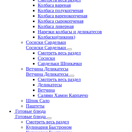
Колбаса вареная
Колбаса полукопченая
Колбаса варенокопченая
Колбаса сырокопченая
Колбаса ливерная
Нарезки колбасы и деликатесов
Колбаски(пикник)
Сосиски Сардельки
Сосиски Сардельки
Смотреть весь раздел
Сосиски
Сардельки Шпикачки
Ветчина Деликатесы
Ветчина Деликатесы
Смотреть весь раздел
Деликатесы
Ветчина
Салями Хамон Карпаччо
Шпик Сало
Паштеты
Готовые блюда
Готовые блюда
Смотреть весь раздел
Кулинария Быстроном