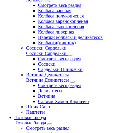
Смотреть весь раздел
Колбаса вареная
Колбаса полукопченая
Колбаса варенокопченая
Колбаса сырокопченая
Колбаса ливерная
Нарезки колбасы и деликатесов
Колбаски(пикник)
Сосиски Сардельки
Сосиски Сардельки
Смотреть весь раздел
Сосиски
Сардельки Шпикачки
Ветчина Деликатесы
Ветчина Деликатесы
Смотреть весь раздел
Деликатесы
Ветчина
Салями Хамон Карпаччо
Шпик Сало
Паштеты
Готовые блюда
Готовые блюда
Смотреть весь раздел