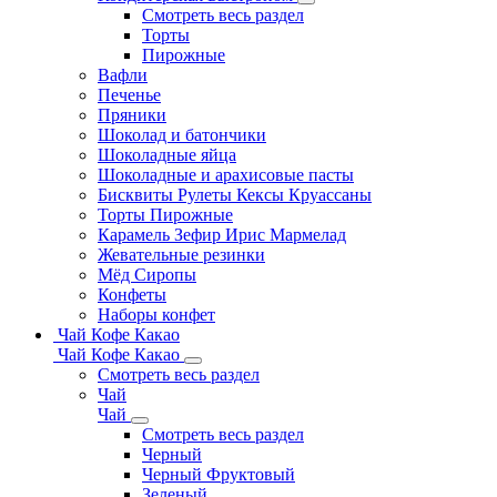
Смотреть весь раздел
Торты
Пирожные
Вафли
Печенье
Пряники
Шоколад и батончики
Шоколадные яйца
Шоколадные и арахисовые пасты
Бисквиты Рулеты Кексы Круассаны
Торты Пирожные
Карамель Зефир Ирис Мармелад
Жевательные резинки
Мёд Сиропы
Конфеты
Наборы конфет
Чай Кофе Какао
Чай Кофе Какао
Смотреть весь раздел
Чай
Чай
Смотреть весь раздел
Черный
Черный Фруктовый
Зеленый