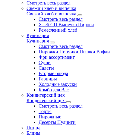
Смотреть весь раздел
Свежий хлеб и выпечка
Свежий хлеб и выпечка
Смотреть весь раздел
Хлеб СП Выпечка Пироги
Ремесленный хлеб
Кулинария
Кулинария
Смотреть весь раздел
Пирожки Пончики Пышки Вафли
Фри ассортимент
Суши
Салаты
Вторые блюда
Гарниры
Холодные закуски
Комбо для Вас
Кондитерский цех
Кондитерский цех
Смотреть весь раздел
Торты
Пирожные
Десерты Пудинги
Пицца
Блины