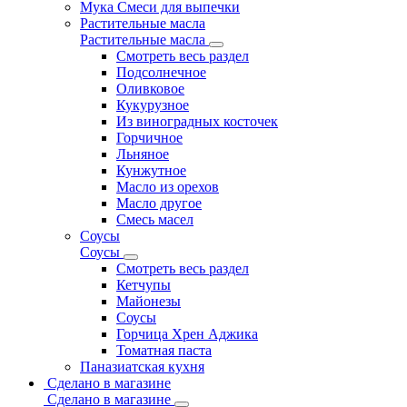
Мука Смеси для выпечки
Растительные масла
Растительные масла
Смотреть весь раздел
Подсолнечное
Оливковое
Кукурузное
Из виноградных косточек
Горчичное
Льняное
Кунжутное
Масло из орехов
Масло другое
Смесь масел
Соусы
Соусы
Смотреть весь раздел
Кетчупы
Майонезы
Соусы
Горчица Хрен Аджика
Томатная паста
Паназиатская кухня
Сделано в магазине
Сделано в магазине