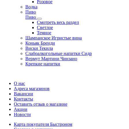
Розовое
Водка
Пиво
Пиво
Смотреть весь раздел
Cветлое
Темное
Шампанское Игристые вина
Коньяк Бренди
Виски Текила
Слабоалкогольные напитки Сидр
Вермут Мартини Чинзано
Крепкие напитки
Регистрация карты
О нас
Адреса магазинов
Вакансии
Контакты
Оставить отзыв о магазине
Акции
Новости
Карта покупателя Быстроном