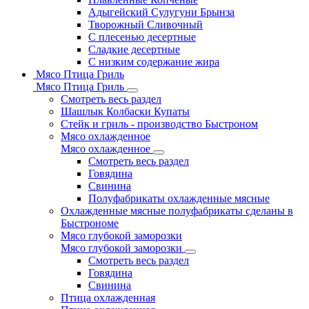
Адыгейский Сулугуни Брынза
Творожный Сливочный
С плесенью десертные
Сладкие десертные
С низким содержание жира
Мясо Птица Гриль
Мясо Птица Гриль
Смотреть весь раздел
Шашлык Колбаски Купаты
Стейк и гриль - производство Быстроном
Мясо охлажденное
Мясо охлажденное
Смотреть весь раздел
Говядина
Свинина
Полуфабрикаты охлажденные мясные
Охлажденные мясные полуфабрикаты сделаны в
Быстрономе
Мясо глубокой заморозки
Мясо глубокой заморозки
Смотреть весь раздел
Говядина
Свинина
Птица охлажденная