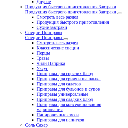
Другие
Продукция быстрого приготовления Завтраки
Продукция быстрого приготовления Завтраки
Смотреть весь раздел
Продукция быстрого приготовления
Сухие завтраки
Специи Приправы
Специи Приправы
Смотреть весь раздел
Классические специи
Перцы
Травы
Чили Паприка
Уксус
Приправы для горячих блюд
Приправы для гриля и шашлыка
Приправы для салатов
Приправы для бульонов и супов
Приправы универсальные
Приправы для сладких блюд
Приправы для консервирования/
маринования
Панировочные смеси
Приправы для напитков
Соль Сахар