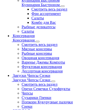
Кулинария Быстроном
Кулинария Быстроном
Смотреть весь раздел
Фри ассортимент
Салаты
Комбо для Вас
Рыбные деликатесы
Салаты
Консервация
Консервация
Смотреть весь раздел
Мясные консервы
Рыбные консервы
Овощная консервация
Варенье Джемы Компоты
Фруктовая консервация
Дессертная консервация
Закуски Чипсы Снэки
Закуски Чипсы Снэки
Смотреть весь раздел
Орехи Семечки Сухофрукты
Чипсы
Сухарики Гренки
Попкорн Кукурузные палочки
Снеки