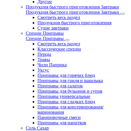
Другие
Продукция быстрого приготовления Завтраки
Продукция быстрого приготовления Завтраки
Смотреть весь раздел
Продукция быстрого приготовления
Сухие завтраки
Специи Приправы
Специи Приправы
Смотреть весь раздел
Классические специи
Перцы
Травы
Чили Паприка
Уксус
Приправы для горячих блюд
Приправы для гриля и шашлыка
Приправы для салатов
Приправы для бульонов и супов
Приправы универсальные
Приправы для сладких блюд
Приправы для консервирования/
маринования
Панировочные смеси
Приправы для напитков
Соль Сахар