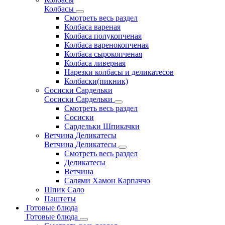
Колбасы
Смотреть весь раздел
Колбаса вареная
Колбаса полукопченая
Колбаса варенокопченая
Колбаса сырокопченая
Колбаса ливерная
Нарезки колбасы и деликатесов
Колбаски(пикник)
Сосиски Сардельки
Сосиски Сардельки
Смотреть весь раздел
Сосиски
Сардельки Шпикачки
Ветчина Деликатесы
Ветчина Деликатесы
Смотреть весь раздел
Деликатесы
Ветчина
Салями Хамон Карпаччо
Шпик Сало
Паштеты
Готовые блюда
Готовые блюда