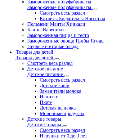
Замороженые полуфабрикаты
Замороженые полуфабрикаты
Смотреть весь раздел
Котлеты Бифштексы Наггетсы
Пельмени Манты Хинкали
Блины Вареники
Замороженная пицца и тесто
Замороженные овощи Грибы Ягоды
Первые и вторые блюда
Товары для детей
Товары для детей
Смотреть весь раздел
Детское питание
Детское питание
Смотреть весь раздел
Детские каши
Заменители молока
Напитки
Пюре
Детская выпечка
Молочные продукты
Детские товары
Детские товары
Смотреть весь раздел
Игрушки от 0 до 3 лет