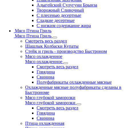
Адыгейский Сулугуни Брынза
Творожный Сливочный
С плесенью десертные
Сладкие десертные
С низким содержание жира
Мясо Птица Гриль
Мясо Птица Гриль
Смотреть весь раздел
Шашлык Колбаски Купаты
Стейк и гриль - производство Быстроном
Мясо охлажденное
Мясо охлажденное
Смотреть весь раздел
Говядина
Свинина
Полуфабрикаты охлажденные мясные
Охлажденные мясные полуфабрикаты сделаны в
Быстрономе
Мясо глубокой заморозки
Мясо глубокой заморозки
Смотреть весь раздел
Говядина
Свинина
Птица охлажденная