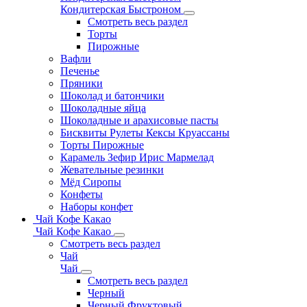
Кондитерская Быстроном
Смотреть весь раздел
Торты
Пирожные
Вафли
Печенье
Пряники
Шоколад и батончики
Шоколадные яйца
Шоколадные и арахисовые пасты
Бисквиты Рулеты Кексы Круассаны
Торты Пирожные
Карамель Зефир Ирис Мармелад
Жевательные резинки
Мёд Сиропы
Конфеты
Наборы конфет
Чай Кофе Какао
Чай Кофе Какао
Смотреть весь раздел
Чай
Чай
Смотреть весь раздел
Черный
Черный Фруктовый