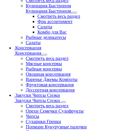
Смотреть весь раздел
Кулинария Быстроном
Кулинария Быстроном
Смотреть весь раздел
Фри ассортимент
Салаты
Комбо для Вас
Рыбные деликатесы
Салаты
Консервация
Консервация
Смотреть весь раздел
Мясные консервы
Рыбные консервы
Овощная консервация
Варенье Джемы Компоты
Фруктовая консервация
Дессертная консервация
Закуски Чипсы Снэки
Закуски Чипсы Снэки
Смотреть весь раздел
Орехи Семечки Сухофрукты
Чипсы
Сухарики Гренки
Попкорн Кукурузные палочки