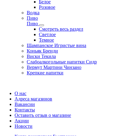
Белое
Розовое
Водка
Пиво
Пиво
Смотреть весь раздел
Cветлое
Темное
Шампанское Игристые вина
Коньяк Бренди
Виски Текила
Слабоалкогольные напитки Сидр
Вермут Мартини Чинзано
Крепкие напитки
Регистрация карты
О нас
Адреса магазинов
Вакансии
Контакты
Оставить отзыв о магазине
Акции
Новости