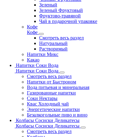
Зеленый
Зеленый Фруктовый
Фруктово-травяной
Чай в подарочной упаковке
Кофе
Кофе
Смотреть весь раздел
Натуральный
Растворимый
Напитки Микс
Какао
Напитки Соки Вода
Напитки Соки Вода
Смотреть весь раздел
Напитки от Быстроном
Вода питьевая и минеральная
Газированные напитки
Соки Нектары
Квас Холодный чай
Энергетические напитки
Безалкогольные пиво и вино
Колбасы Сосиски Деликатесы
Колбасы Сосиски Деликатесы
Смотреть весь раздел
Колбасы