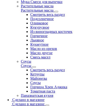
Мука Смеси для выпечки
Растительные масла
Растительные масла
Смотреть весь раздел
Подсолнечное
Оливковое
Кукурузное
Из виноградных косточек
Горчичное
Льняное
Кунжутное
Масло из орехов
Масло другое
Смесь масел
Соусы
Соусы
Смотреть весь раздел
Кетчупы
Майонезы
Соусы
Горчица Хрен Аджика
Томатная паста
Паназиатская кухня
Сделано в магазине
Сделано в магазине