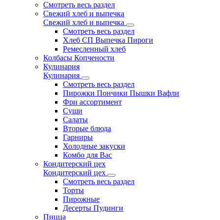
Смотреть весь раздел
Свежий хлеб и выпечка
Свежий хлеб и выпечка
Смотреть весь раздел
Хлеб СП Выпечка Пироги
Ремесленный хлеб
Колбасы Копчености
Кулинария
Кулинария
Смотреть весь раздел
Пирожки Пончики Пышки Вафли
Фри ассортимент
Суши
Салаты
Вторые блюда
Гарниры
Холодные закуски
Комбо для Вас
Кондитерский цех
Кондитерский цех
Смотреть весь раздел
Торты
Пирожные
Десерты Пудинги
Пицца